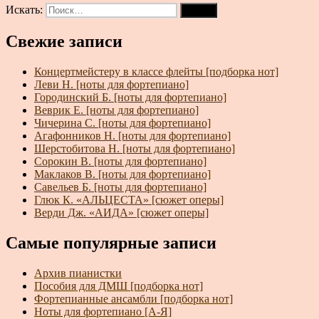
Искать:
Поиск
Свежие записи
Концертмейстеру в классе флейты [подборка нот]
Леви Н. [ноты для фортепиано]
Городинский Б. [ноты для фортепиано]
Веврик Е. [ноты для фортепиано]
Чичерина С. [ноты для фортепиано]
Агафонников Н. [ноты для фортепиано]
Шерстобитова Н. [ноты для фортепиано]
Сорокин В. [ноты для фортепиано]
Маклаков В. [ноты для фортепиано]
Савельев Б. [ноты для фортепиано]
Глюк К. «АЛЬЦЕСТА» [сюжет оперы]
Верди Дж. «АИДА» [сюжет оперы]
Самые популярные записи
Архив пианистки
Пособия для ДМШ [подборка нот]
Фортепианные ансамбли [подборка нот]
Ноты для фортепиано [А-Я]