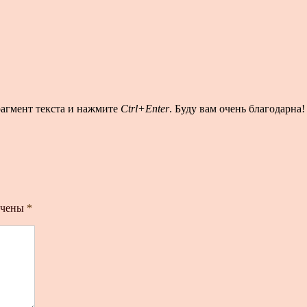
рагмент текста и нажмите
Ctrl+Enter
. Буду вам очень благодарна!
ечены
*