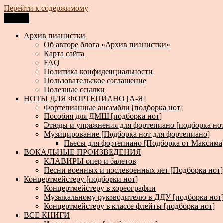
Перейти к содержимому
Меню
Архив пианистки
Всё для пианистов: ноты, книги, музыка, статьи…
Архив пианистки
Об авторе блога «Архив пианистки»
Карта сайта
FAQ
Политика конфиденциальности
Пользовательское соглашение
Полезные ссылки
НОТЫ ДЛЯ ФОРТЕПИАНО [А-Я]
Фортепианные ансамбли [подборка нот]
Пособия для ДМШ [подборка нот]
Этюды и упражнения для фортепиано [подборка но
Музицирование [Подборка нот для фортепиано]
Пьесы для фортепиано [Подборка от Максима
ВОКАЛЬНЫЕ ПРОИЗВЕДЕНИЯ
КЛАВИРЫ опер и балетов
Песни военных и послевоенных лет [Подборка нот]
Концертмейстеру [подборки нот]
Концертмейстеру в хореографии
Музыкальному руководителю в ДДУ [подборка нот
Концертмейстеру в классе флейты [подборка нот]
ВСЕ КНИГИ