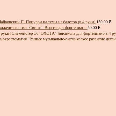
Чайковский П. Попурри на темы из балетов (в 4 руки)
150.00
₽
вижения в стиле Свинг"_Версия для фортепиано
50.00
₽
Сигмейстер Э. "ОХОТА" [ансамбль для фортепиано в 4 ру
"Раннее музыкально-ритмическое развитие дете