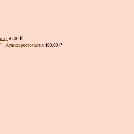
ки]
50.00
₽
й"_ Аудиохрестоматия
490.00
₽