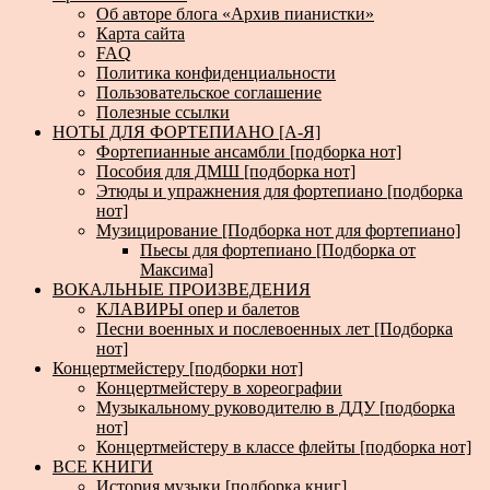
Об авторе блога «Архив пианистки»
Карта сайта
FAQ
Политика конфиденциальности
Пользовательское соглашение
Полезные ссылки
НОТЫ ДЛЯ ФОРТЕПИАНО [А-Я]
Фортепианные ансамбли [подборка нот]
Пособия для ДМШ [подборка нот]
Этюды и упражнения для фортепиано [подборка
нот]
Музицирование [Подборка нот для фортепиано]
Пьесы для фортепиано [Подборка от
Максима]
ВОКАЛЬНЫЕ ПРОИЗВЕДЕНИЯ
КЛАВИРЫ опер и балетов
Песни военных и послевоенных лет [Подборка
нот]
Концертмейстеру [подборки нот]
Концертмейстеру в хореографии
Музыкальному руководителю в ДДУ [подборка
нот]
Концертмейстеру в классе флейты [подборка нот]
ВСЕ КНИГИ
История музыки [подборка книг]