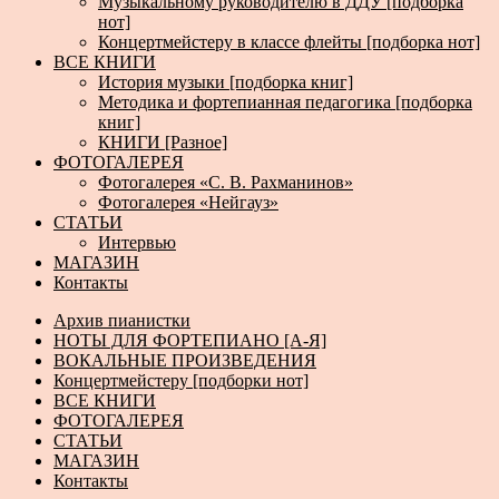
Музыкальному руководителю в ДДУ [подборка
нот]
Концертмейстеру в классе флейты [подборка нот]
ВСЕ КНИГИ
История музыки [подборка книг]
Методика и фортепианная педагогика [подборка
книг]
КНИГИ [Разное]
ФОТОГАЛЕРЕЯ
Фотогалерея «С. В. Рахманинов»
Фотогалерея «Нейгауз»
СТАТЬИ
Интервью
МАГАЗИН
Контакты
Архив пианистки
НОТЫ ДЛЯ ФОРТЕПИАНО [А-Я]
ВОКАЛЬНЫЕ ПРОИЗВЕДЕНИЯ
Концертмейстеру [подборки нот]
ВСЕ КНИГИ
ФОТОГАЛЕРЕЯ
СТАТЬИ
МАГАЗИН
Контакты