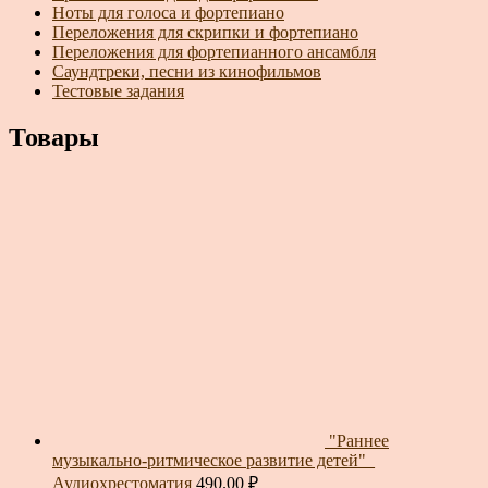
Ноты для голоса и фортепиано
Переложения для скрипки и фортепиано
Переложения для фортепианного ансамбля
Саундтреки, песни из кинофильмов
Тестовые задания
Товары
"Раннее
музыкально-ритмическое развитие детей"_
Аудиохрестоматия
490.00
₽