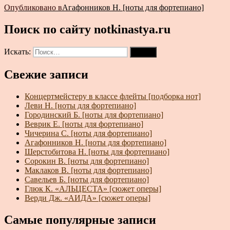
Опубликовано в
Агафонников Н. [ноты для фортепиано]
Поиск по сайту notkinastya.ru
Искать:
Поиск
Свежие записи
Концертмейстеру в классе флейты [подборка нот]
Леви Н. [ноты для фортепиано]
Городинский Б. [ноты для фортепиано]
Веврик Е. [ноты для фортепиано]
Чичерина С. [ноты для фортепиано]
Агафонников Н. [ноты для фортепиано]
Шерстобитова Н. [ноты для фортепиано]
Сорокин В. [ноты для фортепиано]
Маклаков В. [ноты для фортепиано]
Савельев Б. [ноты для фортепиано]
Глюк К. «АЛЬЦЕСТА» [сюжет оперы]
Верди Дж. «АИДА» [сюжет оперы]
Самые популярные записи