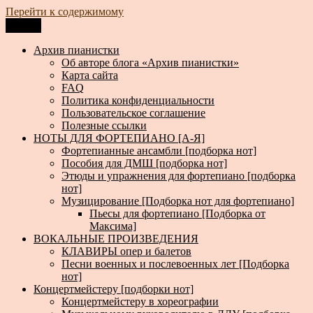
Перейти к содержимому
Меню
Архив пианистки
Всё для пианистов: ноты, книги, музыка, статьи…
Архив пианистки
Об авторе блога «Архив пианистки»
Карта сайта
FAQ
Политика конфиденциальности
Пользовательское соглашение
Полезные ссылки
НОТЫ ДЛЯ ФОРТЕПИАНО [А-Я]
Фортепианные ансамбли [подборка нот]
Пособия для ДМШ [подборка нот]
Этюды и упражнения для фортепиано [подборка
нот]
Музицирование [Подборка нот для фортепиано]
Пьесы для фортепиано [Подборка от
Максима]
ВОКАЛЬНЫЕ ПРОИЗВЕДЕНИЯ
КЛАВИРЫ опер и балетов
Песни военных и послевоенных лет [Подборка
нот]
Концертмейстеру [подборки нот]
Концертмейстеру в хореографии