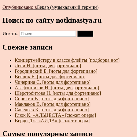
Опубликовано в
Бекар (музыкальный термин)
Поиск по сайту notkinastya.ru
Искать:
Поиск
Свежие записи
Концертмейстеру в классе флейты [подборка нот]
Леви Н. [ноты для фортепиано]
Городинский Б. [ноты для фортепиано]
Веврик Е. [ноты для фортепиано]
Чичерина С. [ноты для фортепиано]
Агафонников Н. [ноты для фортепиано]
Шерстобитова Н. [ноты для фортепиано]
Сорокин В. [ноты для фортепиано]
Маклаков В. [ноты для фортепиано]
Савельев Б. [ноты для фортепиано]
Глюк К. «АЛЬЦЕСТА» [сюжет оперы]
Верди Дж. «АИДА» [сюжет оперы]
Самые популярные записи