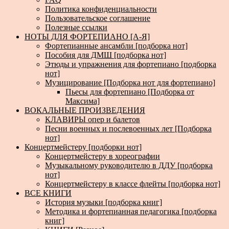
Политика конфиденциальности
Пользовательское соглашение
Полезные ссылки
НОТЫ ДЛЯ ФОРТЕПИАНО [А-Я]
Фортепианные ансамбли [подборка нот]
Пособия для ДМШ [подборка нот]
Этюды и упражнения для фортепиано [подборка
нот]
Музицирование [Подборка нот для фортепиано]
Пьесы для фортепиано [Подборка от
Максима]
ВОКАЛЬНЫЕ ПРОИЗВЕДЕНИЯ
КЛАВИРЫ опер и балетов
Песни военных и послевоенных лет [Подборка
нот]
Концертмейстеру [подборки нот]
Концертмейстеру в хореографии
Музыкальному руководителю в ДДУ [подборка
нот]
Концертмейстеру в классе флейты [подборка нот]
ВСЕ КНИГИ
История музыки [подборка книг]
Методика и фортепианная педагогика [подборка
книг]