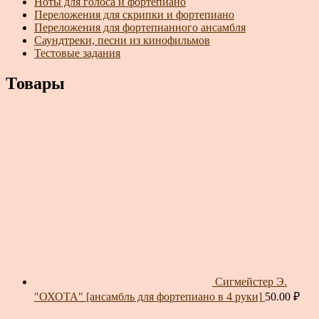
Ноты для голоса и фортепиано
Переложения для скрипки и фортепиано
Переложения для фортепианного ансамбля
Саундтреки, песни из кинофильмов
Тестовые задания
Товары
Сигмейстер Э.
"ОХОТА" [ансамбль для фортепиано в 4 руки]
50.00
₽