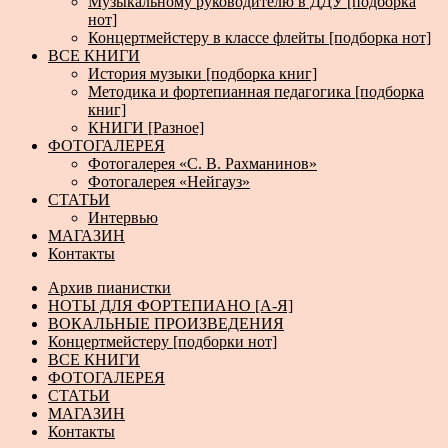
Музыкальному руководителю в ДДУ [подборка
нот]
Концертмейстеру в классе флейты [подборка нот]
ВСЕ КНИГИ
История музыки [подборка книг]
Методика и фортепианная педагогика [подборка
книг]
КНИГИ [Разное]
ФОТОГАЛЕРЕЯ
Фотогалерея «С. В. Рахманинов»
Фотогалерея «Нейгауз»
СТАТЬИ
Интервью
МАГАЗИН
Контакты
Архив пианистки
НОТЫ ДЛЯ ФОРТЕПИАНО [А-Я]
ВОКАЛЬНЫЕ ПРОИЗВЕДЕНИЯ
Концертмейстеру [подборки нот]
ВСЕ КНИГИ
ФОТОГАЛЕРЕЯ
СТАТЬИ
МАГАЗИН
Контакты