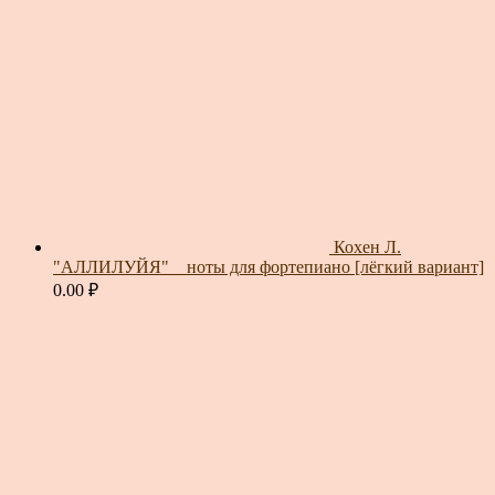
Кохен Л.
"АЛЛИЛУЙЯ" _ ноты для фортепиано [лёгкий вариант]
0.00
₽