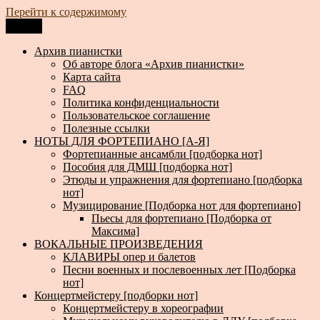
Перейти к содержимому
Меню
Архив пианистки
Всё для пианистов: ноты, книги, музыка, статьи…
Архив пианистки
Об авторе блога «Архив пианистки»
Карта сайта
FAQ
Политика конфиденциальности
Пользовательское соглашение
Полезные ссылки
НОТЫ ДЛЯ ФОРТЕПИАНО [А-Я]
Фортепианные ансамбли [подборка нот]
Пособия для ДМШ [подборка нот]
Этюды и упражнения для фортепиано [подборка
нот]
Музицирование [Подборка нот для фортепиано]
Пьесы для фортепиано [Подборка от
Максима]
ВОКАЛЬНЫЕ ПРОИЗВЕДЕНИЯ
КЛАВИРЫ опер и балетов
Песни военных и послевоенных лет [Подборка
нот]
Концертмейстеру [подборки нот]
Концертмейстеру в хореографии