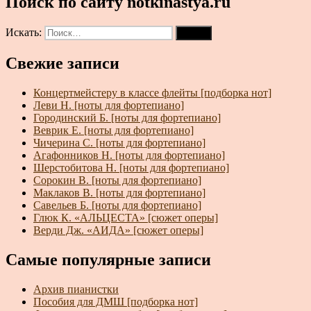
Поиск по сайту notkinastya.ru
Искать:
Поиск
Свежие записи
Концертмейстеру в классе флейты [подборка нот]
Леви Н. [ноты для фортепиано]
Городинский Б. [ноты для фортепиано]
Веврик Е. [ноты для фортепиано]
Чичерина С. [ноты для фортепиано]
Агафонников Н. [ноты для фортепиано]
Шерстобитова Н. [ноты для фортепиано]
Сорокин В. [ноты для фортепиано]
Маклаков В. [ноты для фортепиано]
Савельев Б. [ноты для фортепиано]
Глюк К. «АЛЬЦЕСТА» [сюжет оперы]
Верди Дж. «АИДА» [сюжет оперы]
Самые популярные записи
Архив пианистки
Пособия для ДМШ [подборка нот]