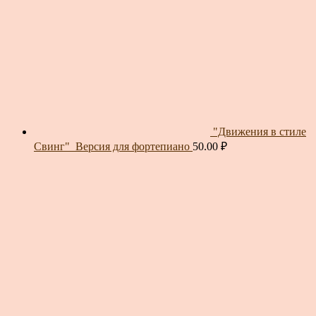
"Движения в стиле
Свинг"_Версия для фортепиано
50.00
₽