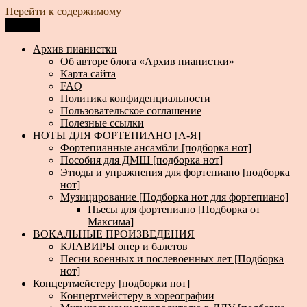
Перейти к содержимому
Меню
Архив пианистки
Всё для пианистов: ноты, книги, музыка, статьи…
Архив пианистки
Об авторе блога «Архив пианистки»
Карта сайта
FAQ
Политика конфиденциальности
Пользовательское соглашение
Полезные ссылки
НОТЫ ДЛЯ ФОРТЕПИАНО [А-Я]
Фортепианные ансамбли [подборка нот]
Пособия для ДМШ [подборка нот]
Этюды и упражнения для фортепиано [подборка
нот]
Музицирование [Подборка нот для фортепиано]
Пьесы для фортепиано [Подборка от
Максима]
ВОКАЛЬНЫЕ ПРОИЗВЕДЕНИЯ
КЛАВИРЫ опер и балетов
Песни военных и послевоенных лет [Подборка
нот]
Концертмейстеру [подборки нот]
Концертмейстеру в хореографии