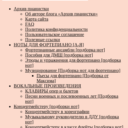
Архив пианистки
Об авторе блога «Архив пианистки»
Карта сайта
FAQ
Политика конфиденциальности
Пользовательское соглашение
Полезные ссылки
НОТЫ ДЛЯ ФОРТЕПИАНО [А-Я]
Фортепианные ансамбли [подборка нот]
Пособия для ДМШ [подборка нот]
Этюды и упражнения для фортепиано [подборка
нот]
Музицирование [Подборка нот для фортепиано]
Пьесы для фортепиано [Подборка от
Максима]
ВОКАЛЬНЫЕ ПРОИЗВЕДЕНИЯ
КЛАВИРЫ опер и балетов
Песни военных и послевоенных лет [Подборка
нот]
Концертмейстеру [подборки нот]
Концертмейстеру в хореографии
Музыкальному руководителю в ДДУ [подборка
нот]
Концертмейстеру в классе флейты [подборка нот]