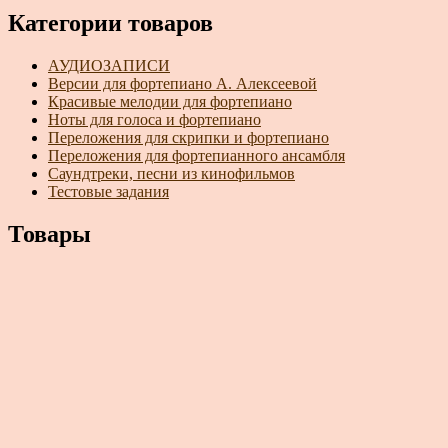
Категории товаров
АУДИОЗАПИСИ
Версии для фортепиано А. Алексеевой
Красивые мелодии для фортепиано
Ноты для голоса и фортепиано
Переложения для скрипки и фортепиано
Переложения для фортепианного ансамбля
Саундтреки, песни из кинофильмов
Тестовые задания
Товары