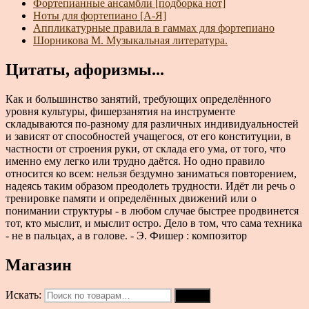
Фортепианные ансамбли [подборка нот]
Ноты для фортепиано [А-Я]
Аппликатурные правила в гаммах для фортепиано
Шорникова М. Музыкальная литература.
Цитаты, афоризмы...
Как и большинство занятий, требующих определённого
уровня культуры, фишерзанятия на инструменте
складываются по-разному для различных индивидуальностей
и зависят от способностей учащегося, от его конституции, в
частности от строения руки, от склада его ума, от того, что
именно ему легко или трудно даётся. Но одно правило
относится ко всем: нельзя бездумно заниматься повторением,
надеясь таким образом преодолеть трудности. Идёт ли речь о
тренировке памяти и определённых движений или о
понимании структуры - в любом случае быстрее продвинется
тот, кто мыслит, и мыслит остро. Дело в том, что сама техника
- не в пальцах, а в голове. - Э. Фишер : композитор
Магазин
Искать:
Поиск