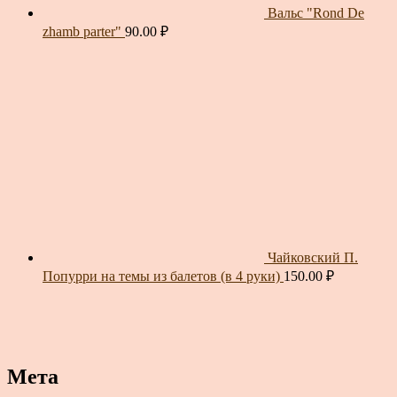
Вальс "Rond De
zhamb parter"
90.00
₽
Чайковский П.
Попурри на темы из балетов (в 4 руки)
150.00
₽
Мета