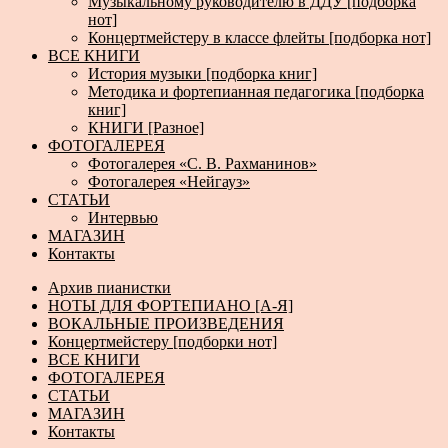
Музыкальному руководителю в ДДУ [подборка
нот]
Концертмейстеру в классе флейты [подборка нот]
ВСЕ КНИГИ
История музыки [подборка книг]
Методика и фортепианная педагогика [подборка
книг]
КНИГИ [Разное]
ФОТОГАЛЕРЕЯ
Фотогалерея «С. В. Рахманинов»
Фотогалерея «Нейгауз»
СТАТЬИ
Интервью
МАГАЗИН
Контакты
Архив пианистки
НОТЫ ДЛЯ ФОРТЕПИАНО [А-Я]
ВОКАЛЬНЫЕ ПРОИЗВЕДЕНИЯ
Концертмейстеру [подборки нот]
ВСЕ КНИГИ
ФОТОГАЛЕРЕЯ
СТАТЬИ
МАГАЗИН
Контакты