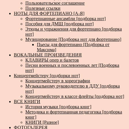
Пользовательское соглашение
Полезные ссылки
НОТЫ ДЛЯ ФОРТЕПИАНО [А-Я]
Фортепианные ансамбли [подборка нот]
Пособия для ДМШ [подборка нот]
Этюды и упражнения для фортепиано [подборка
нот]
Музицирование [Подборка нот для фортепиано]
Пьесы для фортепиано [Подборка от
Максима]
ВОКАЛЬНЫЕ ПРОИЗВЕДЕНИЯ
КЛАВИРЫ опер и балетов
Песни военных и послевоенных лет [Подборка
нот]
Концертмейстеру [подборки нот]
Концертмейстеру в хореографии
Музыкальному руководителю в ДДУ [подборка
нот]
Концертмейстеру в классе флейты [подборка нот]
ВСЕ КНИГИ
История музыки [подборка книг]
Методика и фортепианная педагогика [подборка
книг]
КНИГИ [Разное]
ФОТОГАЛЕРЕЯ