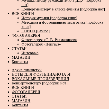
Музыкальному руководителю в ДДУ [подборка
нот]
Концертмейстеру в классе флейты [подборка нот]
ВСЕ КНИГИ
История музыки [подборка книг]
Методика и фортепианная педагогика [подборка
книг]
КНИГИ [Разное]
ФОТОГАЛЕРЕЯ
Фотогалерея «С. В. Рахманинов»
Фотогалерея «Нейгауз»
СТАТЬИ
Интервью
МАГАЗИН
Контакты
Архив пианистки
НОТЫ ДЛЯ ФОРТЕПИАНО [А-Я]
ВОКАЛЬНЫЕ ПРОИЗВЕДЕНИЯ
Концертмейстеру [подборки нот]
ВСЕ КНИГИ
ФОТОГАЛЕРЕЯ
СТАТЬИ
МАГАЗИН
Контакты