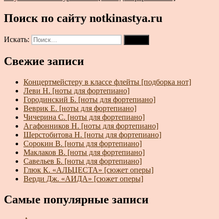
Поиск по сайту notkinastya.ru
Искать:
Поиск
Свежие записи
Концертмейстеру в классе флейты [подборка нот]
Леви Н. [ноты для фортепиано]
Городинский Б. [ноты для фортепиано]
Веврик Е. [ноты для фортепиано]
Чичерина С. [ноты для фортепиано]
Агафонников Н. [ноты для фортепиано]
Шерстобитова Н. [ноты для фортепиано]
Сорокин В. [ноты для фортепиано]
Маклаков В. [ноты для фортепиано]
Савельев Б. [ноты для фортепиано]
Глюк К. «АЛЬЦЕСТА» [сюжет оперы]
Верди Дж. «АИДА» [сюжет оперы]
Самые популярные записи