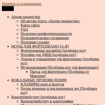
Перейти к содержимому
Меню
Архив пианистки
Всё для пианистов: ноты, книги, музыка, статьи…
Архив пианистки
Об авторе блога «Архив пианистки»
Карта сайта
FAQ
Политика конфиденциальности
Пользовательское соглашение
Полезные ссылки
НОТЫ ДЛЯ ФОРТЕПИАНО [А-Я]
Фортепианные ансамбли [подборка нот]
Пособия для ДМШ [подборка нот]
Этюды и упражнения для фортепиано [подборка
нот]
Музицирование [Подборка нот для фортепиано]
Пьесы для фортепиано [Подборка от
Максима]
ВОКАЛЬНЫЕ ПРОИЗВЕДЕНИЯ
КЛАВИРЫ опер и балетов
Песни военных и послевоенных лет [Подборка
нот]
Концертмейстеру [подборки нот]
Концертмейстеру в хореографии