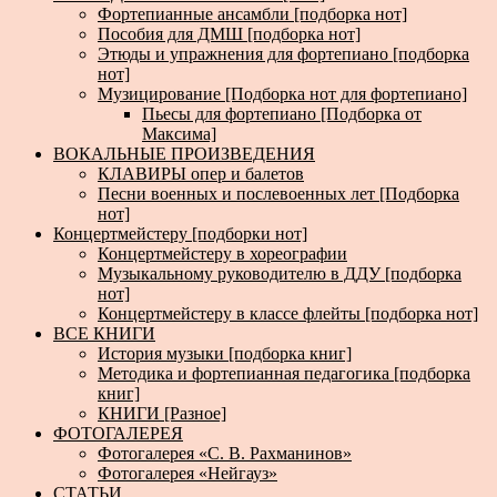
Фортепианные ансамбли [подборка нот]
Пособия для ДМШ [подборка нот]
Этюды и упражнения для фортепиано [подборка
нот]
Музицирование [Подборка нот для фортепиано]
Пьесы для фортепиано [Подборка от
Максима]
ВОКАЛЬНЫЕ ПРОИЗВЕДЕНИЯ
КЛАВИРЫ опер и балетов
Песни военных и послевоенных лет [Подборка
нот]
Концертмейстеру [подборки нот]
Концертмейстеру в хореографии
Музыкальному руководителю в ДДУ [подборка
нот]
Концертмейстеру в классе флейты [подборка нот]
ВСЕ КНИГИ
История музыки [подборка книг]
Методика и фортепианная педагогика [подборка
книг]
КНИГИ [Разное]
ФОТОГАЛЕРЕЯ
Фотогалерея «С. В. Рахманинов»
Фотогалерея «Нейгауз»
СТАТЬИ