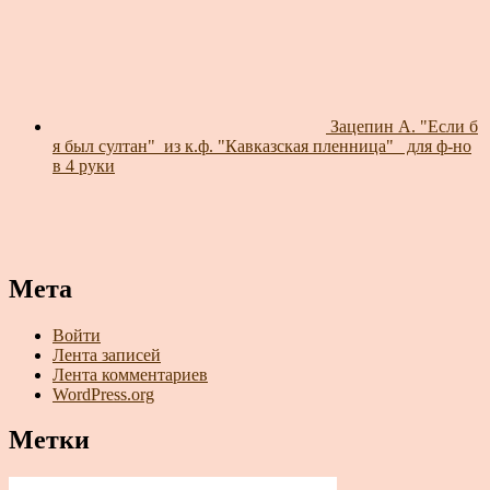
Зацепин А. "Если б
я был султан"_из к.ф. "Кавказская пленница"_ для ф-но
в 4 руки
Мета
Войти
Лента записей
Лента комментариев
WordPress.org
Метки