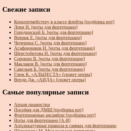
Свежие записи
Концертмейстеру в классе флейты [подборка нот]
Леви Н. [ноты для фортепиано]
Городинский Б. [ноты для фортепиано]
Веврик Е. [ноты для фортепиано]
Чичерина С. [ноты для фортепиано]
Агафонников Н. [ноты для фортепиано]
Шерстобитова Н. [ноты для фортепиано]
Сорокин В. [ноты для фортепиано]
Маклаков В. [ноты для фортепиано]
Савельев Б. [ноты для фортепиано]
Глюк К. «АЛЬЦЕСТА» [сюжет оперы]
Верди Дж. «АИДА» [сюжет оперы]
Самые популярные записи
Архив пианистки
Пособия для ДМШ [подборка нот]
Фортепианные ансамбли [подборка нот]
Ноты для фортепиано [А-Я]
Аппликатурные правила в гаммах для фортепиано
Шорникова М. Музыкальная литература.