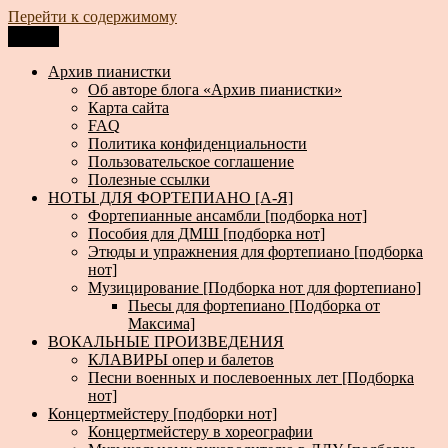
Перейти к содержимому
Меню
Архив пианистки
Всё для пианистов: ноты, книги, музыка, статьи…
Архив пианистки
Об авторе блога «Архив пианистки»
Карта сайта
FAQ
Политика конфиденциальности
Пользовательское соглашение
Полезные ссылки
НОТЫ ДЛЯ ФОРТЕПИАНО [А-Я]
Фортепианные ансамбли [подборка нот]
Пособия для ДМШ [подборка нот]
Этюды и упражнения для фортепиано [подборка
нот]
Музицирование [Подборка нот для фортепиано]
Пьесы для фортепиано [Подборка от
Максима]
ВОКАЛЬНЫЕ ПРОИЗВЕДЕНИЯ
КЛАВИРЫ опер и балетов
Песни военных и послевоенных лет [Подборка
нот]
Концертмейстеру [подборки нот]
Концертмейстеру в хореографии