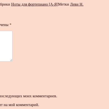
убрики
Ноты для фортепиано [А-Я]
Метки
Леви Н.
ечены
*
ля последующих моих комментариев.
ит на мой комментарий.