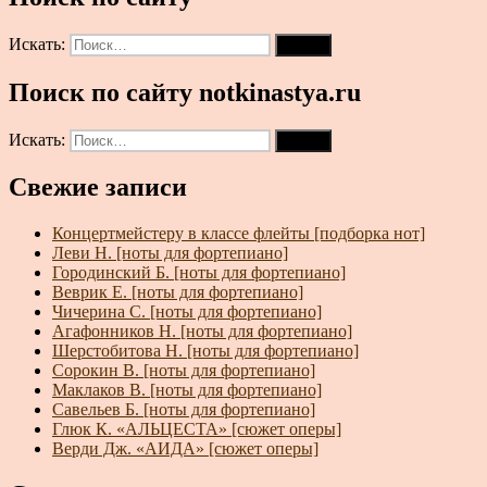
Искать:
Поиск
Поиск по сайту notkinastya.ru
Искать:
Поиск
Свежие записи
Концертмейстеру в классе флейты [подборка нот]
Леви Н. [ноты для фортепиано]
Городинский Б. [ноты для фортепиано]
Веврик Е. [ноты для фортепиано]
Чичерина С. [ноты для фортепиано]
Агафонников Н. [ноты для фортепиано]
Шерстобитова Н. [ноты для фортепиано]
Сорокин В. [ноты для фортепиано]
Маклаков В. [ноты для фортепиано]
Савельев Б. [ноты для фортепиано]
Глюк К. «АЛЬЦЕСТА» [сюжет оперы]
Верди Дж. «АИДА» [сюжет оперы]