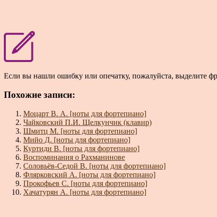
Если вы нашли ошибку или опечатку, пожалуйста, выделите ф
Похожие записи:
Моцарт В. А. [ноты для фортепиано]
Чайковский П.И. Щелкунчик (клавир)
Шмитц М. [ноты для фортепиано]
Мийо Д. [ноты для фортепиано]
Куртиди В. [ноты для фортепиано]
Воспоминания о Рахманинове
Соловьёв-Седой В. [ноты для фортепиано]
Флярковский А. [ноты для фортепиано]
Прокофьев С. [ноты для фортепиано]
Хачатурян А. [ноты для фортепиано]