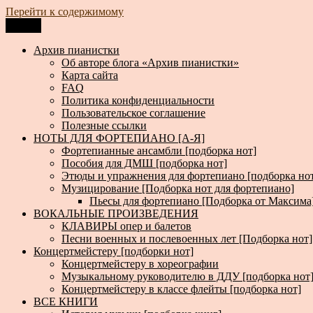
Перейти к содержимому
Меню
Архив пианистки
Всё для пианистов: ноты, книги, музыка, статьи…
Архив пианистки
Об авторе блога «Архив пианистки»
Карта сайта
FAQ
Политика конфиденциальности
Пользовательское соглашение
Полезные ссылки
НОТЫ ДЛЯ ФОРТЕПИАНО [А-Я]
Фортепианные ансамбли [подборка нот]
Пособия для ДМШ [подборка нот]
Этюды и упражнения для фортепиано [подборка но
Музицирование [Подборка нот для фортепиано]
Пьесы для фортепиано [Подборка от Максима
ВОКАЛЬНЫЕ ПРОИЗВЕДЕНИЯ
КЛАВИРЫ опер и балетов
Песни военных и послевоенных лет [Подборка нот]
Концертмейстеру [подборки нот]
Концертмейстеру в хореографии
Музыкальному руководителю в ДДУ [подборка нот
Концертмейстеру в классе флейты [подборка нот]
ВСЕ КНИГИ