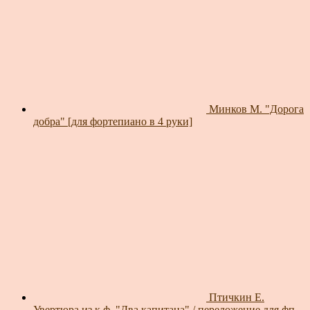
Минков М. "Дорога
добра" [для фортепиано в 4 руки]
Птичкин Е.
Увертюра из к.ф. "Два капитана" / переложение для фп.