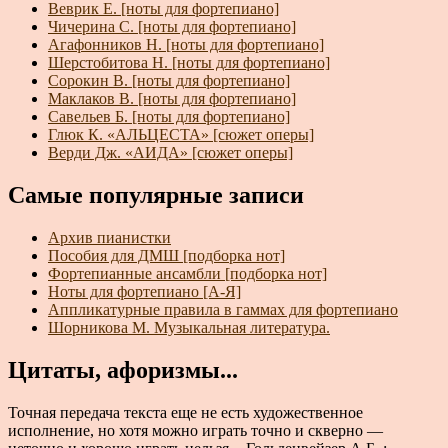
Веврик Е. [ноты для фортепиано]
Чичерина С. [ноты для фортепиано]
Агафонников Н. [ноты для фортепиано]
Шерстобитова Н. [ноты для фортепиано]
Сорокин В. [ноты для фортепиано]
Маклаков В. [ноты для фортепиано]
Савельев Б. [ноты для фортепиано]
Глюк К. «АЛЬЦЕСТА» [сюжет оперы]
Верди Дж. «АИДА» [сюжет оперы]
Самые популярные записи
Архив пианистки
Пособия для ДМШ [подборка нот]
Фортепианные ансамбли [подборка нот]
Ноты для фортепиано [А-Я]
Аппликатурные правила в гаммах для фортепиано
Шорникова М. Музыкальная литература.
Цитаты, афоризмы...
Точная передача текста еще не есть художественное
исполнение, но хотя можно играть точно и скверно —