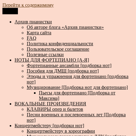
Перейти к содержимому
Меню
Архив пианистки
Всё для пианистов: ноты, книги, музыка, статьи…
Архив пианистки
Об авторе блога «Архив пианистки»
Карта сайта
FAQ
Политика конфиденциальности
Пользовательское соглашение
Полезные ссылки
НОТЫ ДЛЯ ФОРТЕПИАНО [А-Я]
Фортепианные ансамбли [подборка нот]
Пособия для ДМШ [подборка нот]
Этюды и упражнения для фортепиано [подборка
нот]
Музицирование [Подборка нот для фортепиано]
Пьесы для фортепиано [Подборка от
Максима]
ВОКАЛЬНЫЕ ПРОИЗВЕДЕНИЯ
КЛАВИРЫ опер и балетов
Песни военных и послевоенных лет [Подборка
нот]
Концертмейстеру [подборки нот]
Концертмейстеру в хореографии