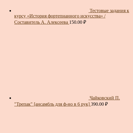
Тестовые задания к
курсу «История фортепианного искусства» /
Составитель А. Алексеева
150.00
₽
Чайковский П.
"Трепак" [ансамбль для ф-но в 6 рук]
390.00
₽