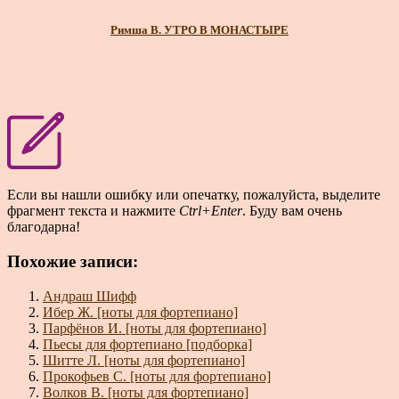
Римша В. УТРО В МОНАСТЫРЕ
Если вы нашли ошибку или опечатку, пожалуйста, выделите
фрагмент текста и нажмите
Ctrl+Enter
. Буду вам очень
благодарна!
Похожие записи:
Андраш Шифф
Ибер Ж. [ноты для фортепиано]
Парфёнов И. [ноты для фортепиано]
Пьесы для фортепиано [подборка]
Шитте Л. [ноты для фортепиано]
Прокофьев С. [ноты для фортепиано]
Волков В. [ноты для фортепиано]