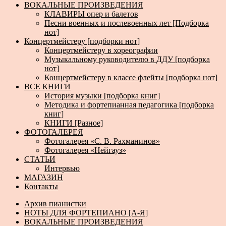
ВОКАЛЬНЫЕ ПРОИЗВЕДЕНИЯ
КЛАВИРЫ опер и балетов
Песни военных и послевоенных лет [Подборка
нот]
Концертмейстеру [подборки нот]
Концертмейстеру в хореографии
Музыкальному руководителю в ДДУ [подборка
нот]
Концертмейстеру в классе флейты [подборка нот]
ВСЕ КНИГИ
История музыки [подборка книг]
Методика и фортепианная педагогика [подборка
книг]
КНИГИ [Разное]
ФОТОГАЛЕРЕЯ
Фотогалерея «С. В. Рахманинов»
Фотогалерея «Нейгауз»
СТАТЬИ
Интервью
МАГАЗИН
Контакты
Архив пианистки
НОТЫ ДЛЯ ФОРТЕПИАНО [А-Я]
ВОКАЛЬНЫЕ ПРОИЗВЕДЕНИЯ