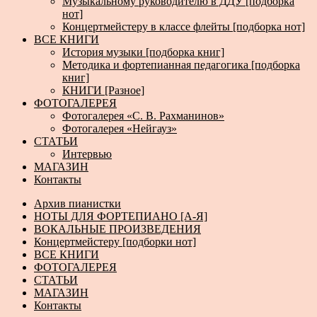
Музыкальному руководителю в ДДУ [подборка
нот]
Концертмейстеру в классе флейты [подборка нот]
ВСЕ КНИГИ
История музыки [подборка книг]
Методика и фортепианная педагогика [подборка
книг]
КНИГИ [Разное]
ФОТОГАЛЕРЕЯ
Фотогалерея «С. В. Рахманинов»
Фотогалерея «Нейгауз»
СТАТЬИ
Интервью
МАГАЗИН
Контакты
Архив пианистки
НОТЫ ДЛЯ ФОРТЕПИАНО [А-Я]
ВОКАЛЬНЫЕ ПРОИЗВЕДЕНИЯ
Концертмейстеру [подборки нот]
ВСЕ КНИГИ
ФОТОГАЛЕРЕЯ
СТАТЬИ
МАГАЗИН
Контакты