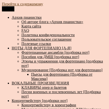
Перейти к содержимому
Меню
Архив пианистки
Всё для пианистов: ноты, книги, музыка, статьи…
Архив пианистки
Об авторе блога «Архив пианистки»
Карта сайта
FAQ
Политика конфиденциальности
Пользовательское соглашение
Полезные ссылки
НОТЫ ДЛЯ ФОРТЕПИАНО [А-Я]
Фортепианные ансамбли [подборка нот]
Пособия для ДМШ [подборка нот]
Этюды и упражнения для фортепиано [подборка
нот]
Музицирование [Подборка нот для фортепиано]
Пьесы для фортепиано [Подборка от
Максима]
ВОКАЛЬНЫЕ ПРОИЗВЕДЕНИЯ
КЛАВИРЫ опер и балетов
Песни военных и послевоенных лет [Подборка
нот]
Концертмейстеру [подборки нот]
Концертмейстеру в хореографии