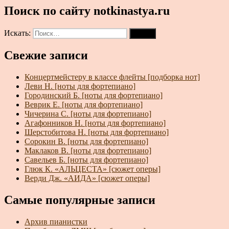
Поиск по сайту notkinastya.ru
Искать:
Поиск
Свежие записи
Концертмейстеру в классе флейты [подборка нот]
Леви Н. [ноты для фортепиано]
Городинский Б. [ноты для фортепиано]
Веврик Е. [ноты для фортепиано]
Чичерина С. [ноты для фортепиано]
Агафонников Н. [ноты для фортепиано]
Шерстобитова Н. [ноты для фортепиано]
Сорокин В. [ноты для фортепиано]
Маклаков В. [ноты для фортепиано]
Савельев Б. [ноты для фортепиано]
Глюк К. «АЛЬЦЕСТА» [сюжет оперы]
Верди Дж. «АИДА» [сюжет оперы]
Самые популярные записи
Архив пианистки