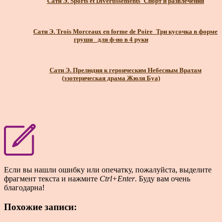
Сати Э. Sports et Divertissements_Спорт и развлечения
Сати Э. Trois Morceaux en forme de Poire_Три кусочка в форме
груши_ для ф-но в 4 руки
Сати Э. Прелюдия к героическим Небесным Вратам
(эзотерическая драма Жюля Буа)
Если вы нашли ошибку или опечатку, пожалуйста, выделите
фрагмент текста и нажмите
Ctrl+Enter
. Буду вам очень
благодарна!
Похожие записи: