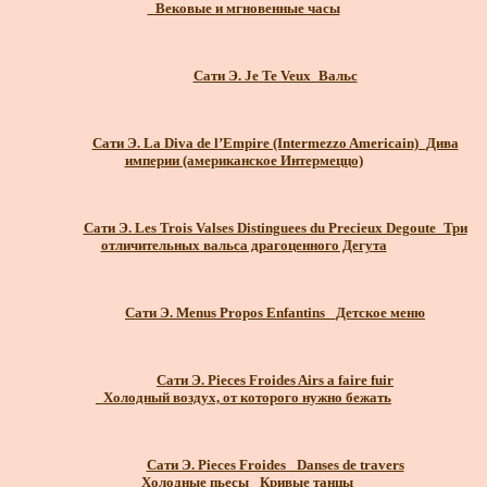
_Вековые и мгновенные часы
Сати Э. Je Te Veux_Вальс
Сати Э. La Diva de l’Empire (Intermezzo Americain)_Дива
империи (американское Интермеццо)
Сати Э. Les Trois Valses Distinguees du Precieux Degoute_Три
отличительных вальса драгоценного Дегута
Сати Э. Menus Propos Enfantins _Детское меню
Сати Э. Pieces Froides Airs a faire fuir
_Холодный воздух, от которого нужно бежать
Сати Э. Pieces Froides_ Danses de travers
_Холодные пьесы _Кривые танцы