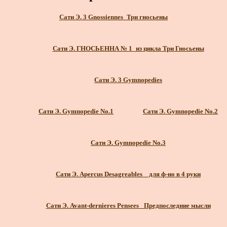
Сати Э. 3 Gnossiennes_Три гносьены
Сати Э. ГНОСЬЕННА № 1_из цикла Три Гносьены
Сати Э. 3 Gymnopedies
Сати Э. Gymnopedie No.1
Сати Э. Gymnopedie No.2
Сати Э. Gymnopedie No.3
Сати Э. Apercus Desagreables _ для ф-но в 4 руки
Сати Э. Avant-dernieres Pensees_ Предпоследние мысли