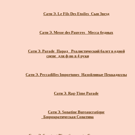
Сати Э. Le Fils Des Etoiles_Сын Звезд
Сати Э. Messe des Pauvres_ Месса бедных
Сати Э. Parade_Парад_ Реалистический балет в одной
сцене_для ф-но в 4 руки
Сати Э. Peccadilles Importunes_Назойливые Пеккадиллы
Сати Э. Rag-Time Parade
Сати Э. Sonatine Bureaucratique
_Бюрократическая Сонатина