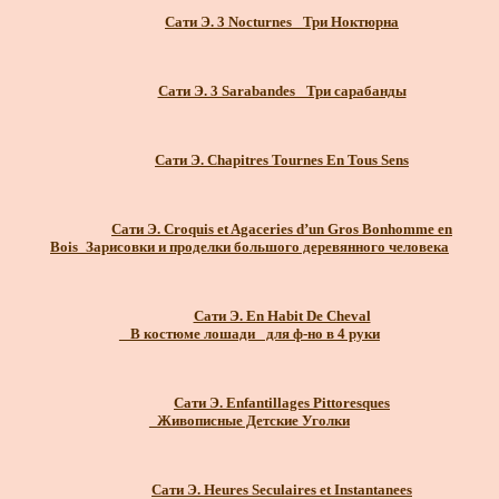
Сати Э. 3 Nocturnes_ Три Ноктюрна
Сати Э. 3 Sarabandes_ Три сарабанды
Сати Э. Chapitres Tournes En Tous Sens
Сати Э. Croquis et Agaceries d’un Gros Bonhomme en
Bois_Зарисовки и проделки большого деревянного человека
Сати Э. En Habit De Cheval
_ В костюме лошади_ для ф-но в 4 руки
Сати Э. Enfantillages Pittoresques
_Живописные Детские Уголки
Сати Э. Heures Seculaires et Instantanees