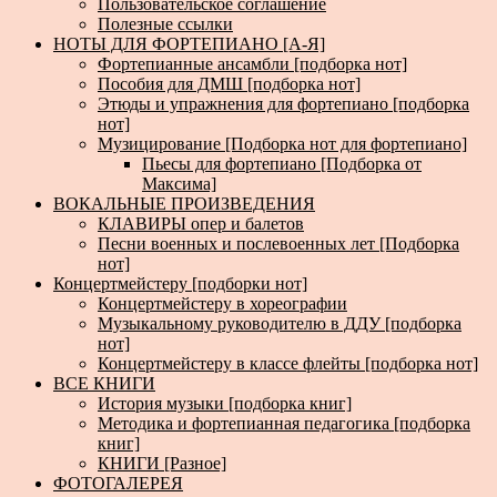
Пользовательское соглашение
Полезные ссылки
НОТЫ ДЛЯ ФОРТЕПИАНО [А-Я]
Фортепианные ансамбли [подборка нот]
Пособия для ДМШ [подборка нот]
Этюды и упражнения для фортепиано [подборка
нот]
Музицирование [Подборка нот для фортепиано]
Пьесы для фортепиано [Подборка от
Максима]
ВОКАЛЬНЫЕ ПРОИЗВЕДЕНИЯ
КЛАВИРЫ опер и балетов
Песни военных и послевоенных лет [Подборка
нот]
Концертмейстеру [подборки нот]
Концертмейстеру в хореографии
Музыкальному руководителю в ДДУ [подборка
нот]
Концертмейстеру в классе флейты [подборка нот]
ВСЕ КНИГИ
История музыки [подборка книг]
Методика и фортепианная педагогика [подборка
книг]
КНИГИ [Разное]
ФОТОГАЛЕРЕЯ