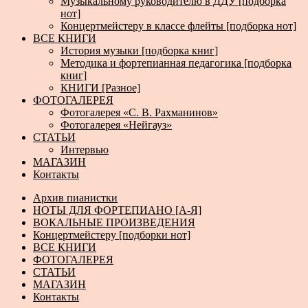
Музыкальному руководителю в ДДУ [подборка
нот]
Концертмейстеру в классе флейты [подборка нот]
ВСЕ КНИГИ
История музыки [подборка книг]
Методика и фортепианная педагогика [подборка
книг]
КНИГИ [Разное]
ФОТОГАЛЕРЕЯ
Фотогалерея «С. В. Рахманинов»
Фотогалерея «Нейгауз»
СТАТЬИ
Интервью
МАГАЗИН
Контакты
Архив пианистки
НОТЫ ДЛЯ ФОРТЕПИАНО [А-Я]
ВОКАЛЬНЫЕ ПРОИЗВЕДЕНИЯ
Концертмейстеру [подборки нот]
ВСЕ КНИГИ
ФОТОГАЛЕРЕЯ
СТАТЬИ
МАГАЗИН
Контакты