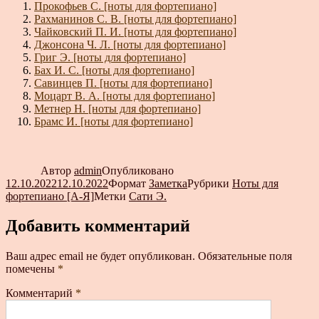
Прокофьев С. [ноты для фортепиано]
Рахманинов С. В. [ноты для фортепиано]
Чайковский П. И. [ноты для фортепиано]
Джонсона Ч. Л. [ноты для фортепиано]
Григ Э. [ноты для фортепиано]
Бах И. С. [ноты для фортепиано]
Савинцев П. [ноты для фортепиано]
Моцарт В. А. [ноты для фортепиано]
Метнер Н. [ноты для фортепиано]
Брамс И. [ноты для фортепиано]
Автор
admin
Опубликовано
12.10.2022
12.10.2022
Формат
Заметка
Рубрики
Ноты для
фортепиано [А-Я]
Метки
Сати Э.
Добавить комментарий
Ваш адрес email не будет опубликован.
Обязательные поля
помечены
*
Комментарий
*