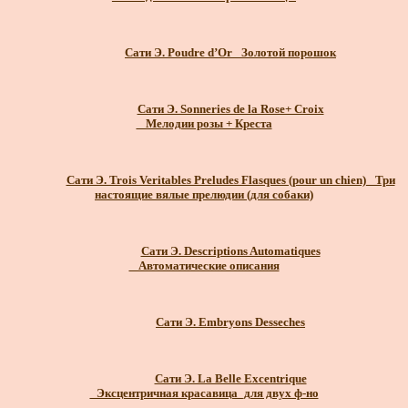
Сати Э. Poudre d’Or_ Золотой порошок
Сати Э. Sonneries de la Rose+ Croix
_ Мелодии розы + Креста
Сати Э. Trois Veritables Preludes Flasques (pour un chien)_ Три
настоящие вялые прелюдии (для собаки)
Сати Э. Descriptions Automatiques
_ Автоматические описания
Сати Э. Embryons Desseches
Сати Э. La Belle Excentrique
_Эксцентричная красавица_для двух ф-но