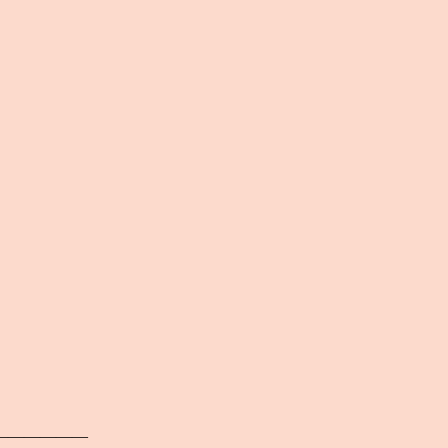
——————