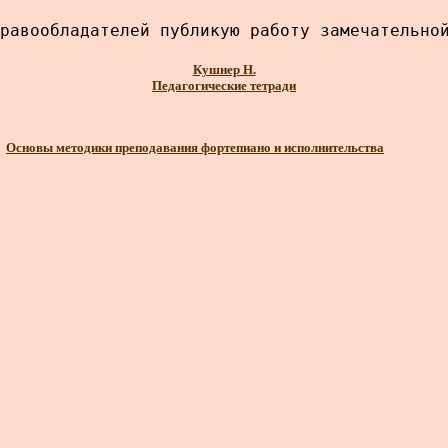
равообладателей публикую работу замечательно
Кушнер Н.
Педагогические тетради
Основы методики преподавания фортепиано и исполнительства