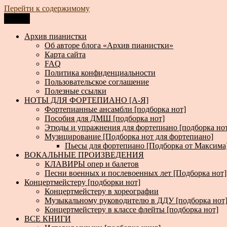
Перейти к содержимому
Меню
Архив пианистки
Всё для пианистов: ноты, книги, музыка, статьи…
Архив пианистки
Об авторе блога «Архив пианистки»
Карта сайта
FAQ
Политика конфиденциальности
Пользовательское соглашение
Полезные ссылки
НОТЫ ДЛЯ ФОРТЕПИАНО [А-Я]
Фортепианные ансамбли [подборка нот]
Пособия для ДМШ [подборка нот]
Этюды и упражнения для фортепиано [подборка но
Музицирование [Подборка нот для фортепиано]
Пьесы для фортепиано [Подборка от Максима
ВОКАЛЬНЫЕ ПРОИЗВЕДЕНИЯ
КЛАВИРЫ опер и балетов
Песни военных и послевоенных лет [Подборка нот]
Концертмейстеру [подборки нот]
Концертмейстеру в хореографии
Музыкальному руководителю в ДДУ [подборка нот
Концертмейстеру в классе флейты [подборка нот]
ВСЕ КНИГИ