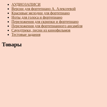
АУДИОЗАПИСИ
Версии для фортепиано А. Алексеевой
Красивые мелодии для фортепиано
Ноты для голоса и фортепиано
Переложения для скрипки и фортепиано
Переложения для фортепианного ансамбля
Саундтреки, песни из кинофильмов
Тестовые задания
Товары