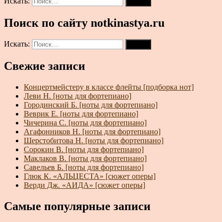
Искать:
Поиск
Поиск по сайту notkinastya.ru
Искать:
Поиск
Свежие записи
Концертмейстеру в классе флейты [подборка нот]
Леви Н. [ноты для фортепиано]
Городинский Б. [ноты для фортепиано]
Веврик Е. [ноты для фортепиано]
Чичерина С. [ноты для фортепиано]
Агафонников Н. [ноты для фортепиано]
Шерстобитова Н. [ноты для фортепиано]
Сорокин В. [ноты для фортепиано]
Маклаков В. [ноты для фортепиано]
Савельев Б. [ноты для фортепиано]
Глюк К. «АЛЬЦЕСТА» [сюжет оперы]
Верди Дж. «АИДА» [сюжет оперы]
Самые популярные записи