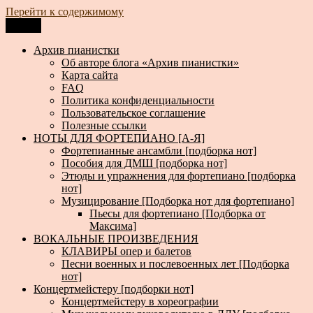
Перейти к содержимому
Меню
Архив пианистки
Всё для пианистов: ноты, книги, музыка, статьи…
Архив пианистки
Об авторе блога «Архив пианистки»
Карта сайта
FAQ
Политика конфиденциальности
Пользовательское соглашение
Полезные ссылки
НОТЫ ДЛЯ ФОРТЕПИАНО [А-Я]
Фортепианные ансамбли [подборка нот]
Пособия для ДМШ [подборка нот]
Этюды и упражнения для фортепиано [подборка
нот]
Музицирование [Подборка нот для фортепиано]
Пьесы для фортепиано [Подборка от
Максима]
ВОКАЛЬНЫЕ ПРОИЗВЕДЕНИЯ
КЛАВИРЫ опер и балетов
Песни военных и послевоенных лет [Подборка
нот]
Концертмейстеру [подборки нот]
Концертмейстеру в хореографии