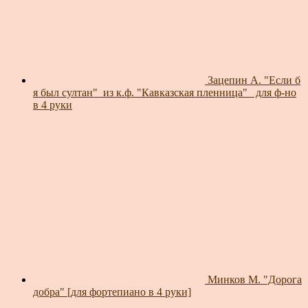
Зацепин А. "Если б
я был султан"_из к.ф. "Кавказская пленница"_ для ф-но
в 4 руки
Минков М. "Дорога
добра" [для фортепиано в 4 руки]