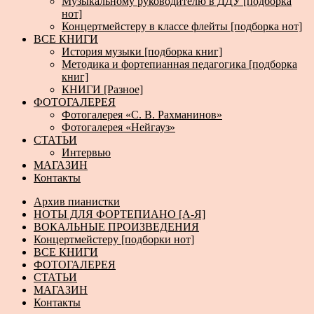
Музыкальному руководителю в ДДУ [подборка
нот]
Концертмейстеру в классе флейты [подборка нот]
ВСЕ КНИГИ
История музыки [подборка книг]
Методика и фортепианная педагогика [подборка
книг]
КНИГИ [Разное]
ФОТОГАЛЕРЕЯ
Фотогалерея «С. В. Рахманинов»
Фотогалерея «Нейгауз»
СТАТЬИ
Интервью
МАГАЗИН
Контакты
Архив пианистки
НОТЫ ДЛЯ ФОРТЕПИАНО [А-Я]
ВОКАЛЬНЫЕ ПРОИЗВЕДЕНИЯ
Концертмейстеру [подборки нот]
ВСЕ КНИГИ
ФОТОГАЛЕРЕЯ
СТАТЬИ
МАГАЗИН
Контакты