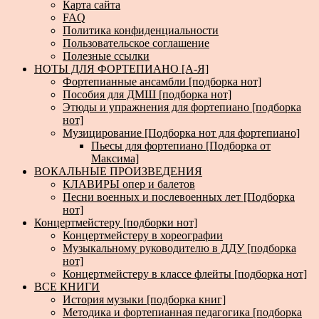
Карта сайта
FAQ
Политика конфиденциальности
Пользовательское соглашение
Полезные ссылки
НОТЫ ДЛЯ ФОРТЕПИАНО [А-Я]
Фортепианные ансамбли [подборка нот]
Пособия для ДМШ [подборка нот]
Этюды и упражнения для фортепиано [подборка
нот]
Музицирование [Подборка нот для фортепиано]
Пьесы для фортепиано [Подборка от
Максима]
ВОКАЛЬНЫЕ ПРОИЗВЕДЕНИЯ
КЛАВИРЫ опер и балетов
Песни военных и послевоенных лет [Подборка
нот]
Концертмейстеру [подборки нот]
Концертмейстеру в хореографии
Музыкальному руководителю в ДДУ [подборка
нот]
Концертмейстеру в классе флейты [подборка нот]
ВСЕ КНИГИ
История музыки [подборка книг]
Методика и фортепианная педагогика [подборка