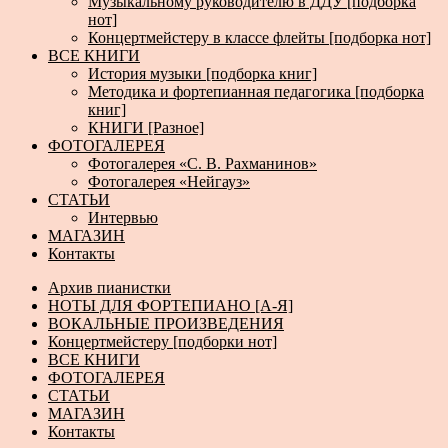
Музыкальному руководителю в ДДУ [подборка
нот]
Концертмейстеру в классе флейты [подборка нот]
ВСЕ КНИГИ
История музыки [подборка книг]
Методика и фортепианная педагогика [подборка
книг]
КНИГИ [Разное]
ФОТОГАЛЕРЕЯ
Фотогалерея «С. В. Рахманинов»
Фотогалерея «Нейгауз»
СТАТЬИ
Интервью
МАГАЗИН
Контакты
Архив пианистки
НОТЫ ДЛЯ ФОРТЕПИАНО [А-Я]
ВОКАЛЬНЫЕ ПРОИЗВЕДЕНИЯ
Концертмейстеру [подборки нот]
ВСЕ КНИГИ
ФОТОГАЛЕРЕЯ
СТАТЬИ
МАГАЗИН
Контакты