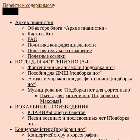
Перейти к содержимому
Меню
Архив пианистки
Всё для пианистов: ноты, книги, музыка, статьи…
Архив пианистки
Об авторе блога «Архив пианистки»
Карта сайта
FAQ
Политика конфиденциальности
Пользовательское соглашение
Полезные ссылки
НОТЫ ДЛЯ ФОРТЕПИАНО [А-Я]
Фортепианные ансамбли [подборка нот]
Пособия для ДМШ [подборка нот]
Этюды и упражнения для фортепиано [подборка
нот]
Музицирование [Подборка нот для фортепиано]
Пьесы для фортепиано [Подборка от
Максима]
ВОКАЛЬНЫЕ ПРОИЗВЕДЕНИЯ
КЛАВИРЫ опер и балетов
Песни военных и послевоенных лет [Подборка
нот]
Концертмейстеру [подборки нот]
Концертмейстеру в хореографии