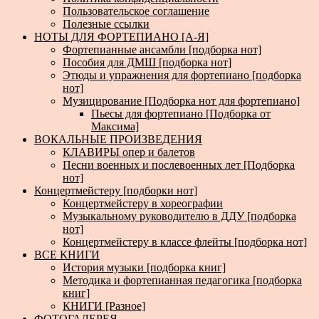
Пользовательское соглашение
Полезные ссылки
НОТЫ ДЛЯ ФОРТЕПИАНО [А-Я]
Фортепианные ансамбли [подборка нот]
Пособия для ДМШ [подборка нот]
Этюды и упражнения для фортепиано [подборка
нот]
Музицирование [Подборка нот для фортепиано]
Пьесы для фортепиано [Подборка от
Максима]
ВОКАЛЬНЫЕ ПРОИЗВЕДЕНИЯ
КЛАВИРЫ опер и балетов
Песни военных и послевоенных лет [Подборка
нот]
Концертмейстеру [подборки нот]
Концертмейстеру в хореографии
Музыкальному руководителю в ДДУ [подборка
нот]
Концертмейстеру в классе флейты [подборка нот]
ВСЕ КНИГИ
История музыки [подборка книг]
Методика и фортепианная педагогика [подборка
книг]
КНИГИ [Разное]
ФОТОГАЛЕРЕЯ