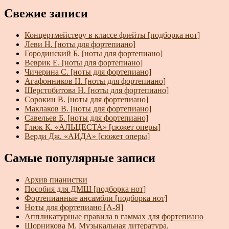
Свежие записи
Концертмейстеру в классе флейты [подборка нот]
Леви Н. [ноты для фортепиано]
Городинский Б. [ноты для фортепиано]
Веврик Е. [ноты для фортепиано]
Чичерина С. [ноты для фортепиано]
Агафонников Н. [ноты для фортепиано]
Шерстобитова Н. [ноты для фортепиано]
Сорокин В. [ноты для фортепиано]
Маклаков В. [ноты для фортепиано]
Савельев Б. [ноты для фортепиано]
Глюк К. «АЛЬЦЕСТА» [сюжет оперы]
Верди Дж. «АИДА» [сюжет оперы]
Самые популярные записи
Архив пианистки
Пособия для ДМШ [подборка нот]
Фортепианные ансамбли [подборка нот]
Ноты для фортепиано [А-Я]
Аппликатурные правила в гаммах для фортепиано
Шорникова М. Музыкальная литература.