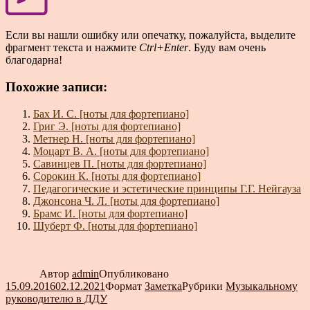
Если вы нашли ошибку или опечатку, пожалуйста, выделите
фрагмент текста и нажмите
Ctrl+Enter
. Буду вам очень
благодарна!
Похожие записи:
Бах И. С. [ноты для фортепиано]
Григ Э. [ноты для фортепиано]
Метнер Н. [ноты для фортепиано]
Моцарт В. А. [ноты для фортепиано]
Савинцев П. [ноты для фортепиано]
Сорокин К. [ноты для фортепиано]
Педагогические и эстетические принципы Г.Г. Нейгауза
Джонсона Ч. Л. [ноты для фортепиано]
Брамс И. [ноты для фортепиано]
Шуберт Ф. [ноты для фортепиано]
Автор
admin
Опубликовано
15.09.2016
02.12.2021
Формат
Заметка
Рубрики
Музыкальному
руководителю в ДДУ