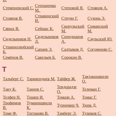
Степаненко
Стемпневский С.
Степовой Я.
Стоянов А.
М.
Стравинский
Стоянов В.
Струве Г.
Сухонь Э.
И.
Скорульский
Симанский
Сярых В.
Сейшас К.
М.
М.
Сидельников
Спендиаров
Сидельников Н.
Саульский Ю.
Л.
А.
Страннолюбский
Сапаев Э.
Салтыков Д.
Согомонян С.
Б.
Семёнов В.
Савельев Б.
Сорокин В.
Т
Тактакишвили
Тальберг С.
Таривердиев М.
Тайфер Ж.
О.
Тевдорадзе
Таку К.
Танеев С.
Телеман Г.
О.
Телфер Н.
Тишер И.
Томази А.
Томас Г.
Трофимов
Туманишвили
Турнемир Ч.
Тюрк Д.
В.
К.
Томе Ф.
Тигранян В.
Тамберг Э.
Туликов С.