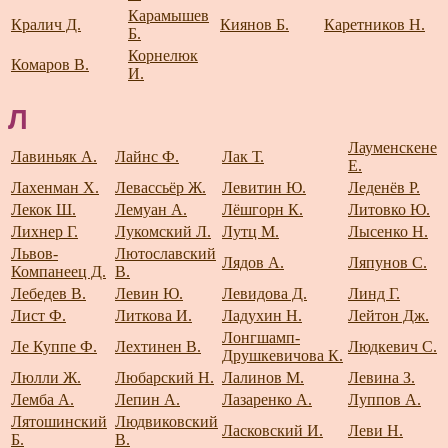
Карамышев
Кралич Д.
Киянов Б.
Каретников Н.
Б.
Корнелюк
Комаров В.
И.
Л
Лауменскене
Лавиньяк А.
Лайнс Ф.
Лак Т.
Е.
Лахенман Х.
Левассьёр Ж.
Левитин Ю.
Леденёв Р.
Лекок Ш.
Лемуан А.
Лёшгорн К.
Литовко Ю.
Лихнер Г.
Лукомский Л.
Лутц М.
Лысенко Н.
Львов-
Лютославский
Лядов А.
Ляпунов С.
Компанеец Д.
В.
Лебедев В.
Левин Ю.
Левидова Д.
Линд Г.
Лист Ф.
Литкова И.
Ладухин Н.
Лейтон Дж.
Лонгшамп-
Ле Куппе Ф.
Лехтинен В.
Людкевич С.
Друшкевичова К.
Люлли Ж.
Любарский Н.
Лалинов М.
Левина З.
Лемба А.
Лепин А.
Лазаренко А.
Луппов А.
Лятошинский
Людвиковский
Ласковский И.
Леви Н.
Б.
В.