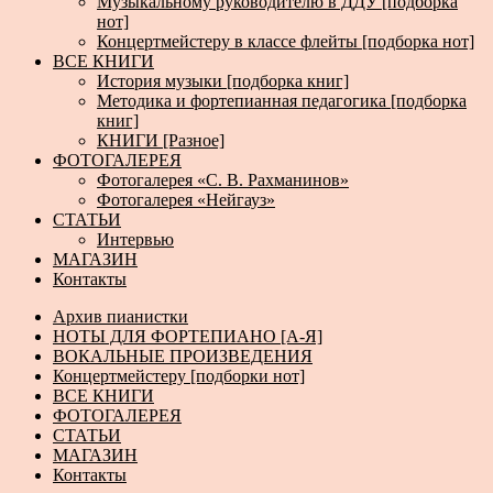
Музыкальному руководителю в ДДУ [подборка
нот]
Концертмейстеру в классе флейты [подборка нот]
ВСЕ КНИГИ
История музыки [подборка книг]
Методика и фортепианная педагогика [подборка
книг]
КНИГИ [Разное]
ФОТОГАЛЕРЕЯ
Фотогалерея «С. В. Рахманинов»
Фотогалерея «Нейгауз»
СТАТЬИ
Интервью
МАГАЗИН
Контакты
Архив пианистки
НОТЫ ДЛЯ ФОРТЕПИАНО [А-Я]
ВОКАЛЬНЫЕ ПРОИЗВЕДЕНИЯ
Концертмейстеру [подборки нот]
ВСЕ КНИГИ
ФОТОГАЛЕРЕЯ
СТАТЬИ
МАГАЗИН
Контакты