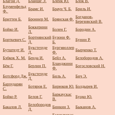
Благой Д.
Бланше Э.
Блейк Ю.
Блок В.
Блуменфельд
Брамс И.
Браун Ч. Б.
Бриль И.
Ф.
Богданов-
Бриттен Б.
Броннер М.
Брянская Ф.
Березовский В.
Боккерини
Бойко И.
Болен Г.
Бородин А.
Л.
Бортнянский
Бузони Ф.
Борткевич С.
Бунин Р.
Д.
Б.
Букстехуде
Бургмюллер
Бутштедт И.
Бырченко Т.
Д.
Ф.
Бэбкок Х. М.
Бенда И.
Бейл А.
Белобородов А.
Бланджини
Бём Г.
Берлин П.
Богословский Н.
Ф.
Букстехуде
Ботсфорд Дж.
Биль А.
Бич Э.
Д.
Бархударян
Ботяров Е.
Бирюков Ю.
Болдырев И.
С.
Баркаускас
Бойко Р.
Белов Г.
Буцко Ю.
В.
Белобородов
Бакалов Л.
Бинкин З.
Быканов А.
Д.
Балакаускас