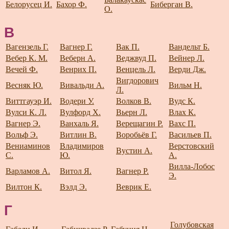
Белорусец И.
Бахор Ф.
Биберган В.
О.
В
Вагензель Г.
Вагнер Г.
Вак П.
Вандельт Б.
Вебер К. М.
Веберн А.
Веджвуд П.
Вейнер Л.
Вечей Ф.
Венрих П.
Венцель Л.
Верди Дж.
Вигдорович
Весняк Ю.
Вивальди А.
Вильм Н.
Л.
Виттгауэр И.
Водери У.
Волков В.
Вудс К.
Вулси К. Л.
Вулфорд Х.
Вьерн Л.
Влах К.
Вагнер Э.
Ванхаль Я.
Верещагин Р.
Вахс П.
Вольф Э.
Витлин В.
Воробьёв Г.
Васильев П.
Вениаминов
Владимиров
Верстовский
Вустин А.
С.
Ю.
А.
Вилла-Лобос
Варламов А.
Витол Я.
Вагнер Р.
Э.
Вилтон К.
Вэлд Э.
Веврик Е.
Г
Голубовская