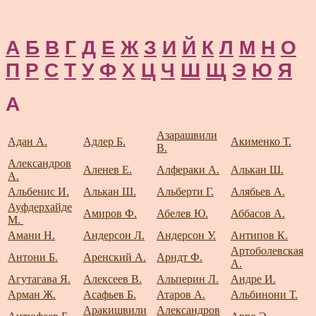
А
Б
В
Г
Д
Е
Ж
З
И
Й
К
Л
М
Н
О
П
Р
С
Т
У
Ф
Х
Ц
Ч
Ш
Щ
Э
Ю
Я
А
Азарашвили
Адан А.
Адлер Б.
Акименко Т.
В.
Александров
Аленев Е.
Алфераки А.
Алькан Ш.
А.
Альбенис И.
Алькан Ш.
Альберти Г.
Алябьев А.
Ауфдерхайде
Амиров Ф.
Абелев Ю.
Аббасов А.
М.
Амани Н.
Андерсон Л.
Андерсон У.
Антипов К.
Артоболевская
Антони Б.
Аренский А.
Арндт Ф.
А.
Агутагава Я.
Алексеев В.
Альперин Л.
Андре И.
Арман Ж.
Асафьев Б.
Атаров А.
Альбинони Т.
Аракишвили
Александров