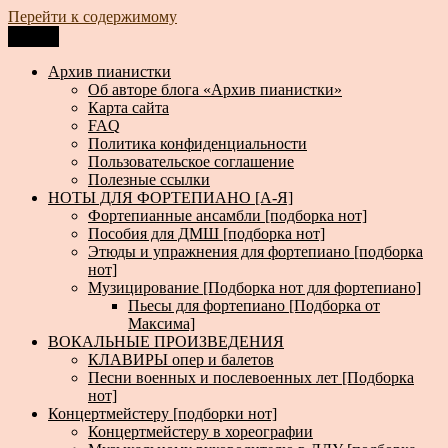
Перейти к содержимому
Меню
Архив пианистки
Всё для пианистов: ноты, книги, музыка, статьи…
Архив пианистки
Об авторе блога «Архив пианистки»
Карта сайта
FAQ
Политика конфиденциальности
Пользовательское соглашение
Полезные ссылки
НОТЫ ДЛЯ ФОРТЕПИАНО [А-Я]
Фортепианные ансамбли [подборка нот]
Пособия для ДМШ [подборка нот]
Этюды и упражнения для фортепиано [подборка
нот]
Музицирование [Подборка нот для фортепиано]
Пьесы для фортепиано [Подборка от
Максима]
ВОКАЛЬНЫЕ ПРОИЗВЕДЕНИЯ
КЛАВИРЫ опер и балетов
Песни военных и послевоенных лет [Подборка
нот]
Концертмейстеру [подборки нот]
Концертмейстеру в хореографии