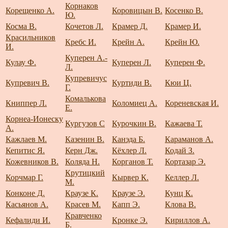
Корнаков
Корещенко А.
Коровицын В.
Косенко В.
Ю.
Косма В.
Кочетов Л.
Крамер Д.
Крамер И.
Красильников
Кребс И.
Крейн А.
Крейн Ю.
И.
Куперен А.-
Кулау Ф.
Куперен Л.
Куперен Ф.
Л.
Купревичус
Купревич В.
Куртиди В.
Кюи Ц.
Г.
Комалькова
Книппер Л.
Коломиец А.
Кореневская И.
Е.
Корнеа-Ионеску
Кургузов С
Курочкин В.
Кажаева Т.
А.
Кажлаев М.
Казенин В.
Канэда Б.
Караманов А.
Кепитис Я.
Керн Дж.
Кёхлер Л.
Кодай З.
Кожевников В.
Коляда Н.
Корганов Т.
Кортазар Э.
Крутицкий
Корчмар Г.
Кырвер К.
Келлер Л.
М.
Конконе Д.
Краузе К.
Краузе Э.
Кунц К.
Касьянов А.
Красев М.
Капп Э.
Клова В.
Кравченко
Кефалиди И.
Кронке Э.
Кириллов А.
Б.