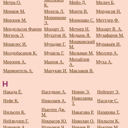
Метра О.
Мийо Д.
Милич Б.
К.
Минков М.
Мохель Л.
Монти В.
Мордасов Н.
Морриконе
Мирзоев М.
Монюшко С.
Миттлер Ф.
Э.
Мендельсон Фанни
Моцарт Л.
Метнер Н.
Моцарт В. А.
Мегюль Э.
Мухатов Н.
Медынь Я.
Музафаров М.
Мошковский
Мошелес И.
Мурадян Г.
Муравьёв И.
М.
Молдобасанов К.
Мушель Г.
Мильман М.
Мюллер А.
Михайлов
Мирзоев А.
Мынов А.
Муха А.
А.
Мармонтель А.
Манукян И.
Маклаков В.
Н
Накада Ё.
Наседкин А.
Невин Э.
Нейперт Э.
Николаева
Нефе К.
Николаев А.
Насидзе С.
Т.
Ньютен Дж.
Нильсен К.
Накагава Р.
Назарова Т.
М.
Нейзидлер Г.
Некрасов Ю.
Николаи О.
Нильсен К.
Новиков А.
Нурымов Ч.
Нечаев В.
Ньютен М.