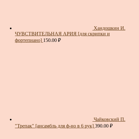
Хандошкин И.
ЧУВСТВИТЕЛЬНАЯ АРИЯ [для скрипки и
фортепиано]
150.00
₽
Чайковский П.
"Трепак" [ансамбль для ф-но в 6 рук]
390.00
₽