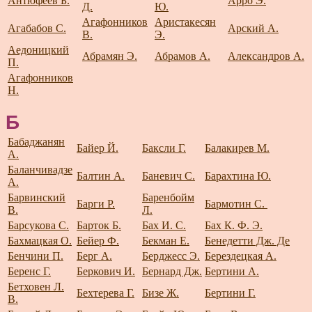
Антюфеев Б.
Арро Э.
Д.
Ю.
Агафонников
Аристакесян
Агабабов С.
Арский А.
В.
Э.
Аедоницкий
Абрамян Э.
Абрамов А.
Александров А.
П.
Агафонников
Н.
Б
Бабаджанян
Байер Й.
Баксли Г.
Балакирев М.
А.
Баланчивадзе
Балтин А.
Баневич С.
Барахтина Ю.
А.
Барвинский
Баренбойм
Барги Р.
Бармотин С.
В.
Л.
Барсукова С.
Барток Б.
Бах И. С.
Бах К. Ф. Э.
Бахмацкая О.
Бейер Ф.
Бекман Е.
Бенедетти Дж. Де
Бенчини П.
Берг А.
Берджесс Э.
Берездецкая А.
Беренс Г.
Беркович И.
Бернард Дж.
Бертини А.
Бетховен Л.
Бехтерева Г.
Бизе Ж.
Бертини Г.
В.