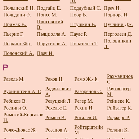
Ю.
Полынский Н.
Подгайц Е.
Поддубный С.
Прач И.
Польдини Э.
Понсе М.
Поор В.
Порпора Н.
Присовский
Примак В.
Птушкин В.
Пуччини Дж.
В.
Пьерне Г.
Пьяццолла А.
Паулс Р.
Перголези Д.
Половинкин
Перкинс Фр.
Парусинов А.
Попатенко Т.
Л.
Полонский А.
Прач И.
Р
Рахманинов
Равель М.
Раков Н.
Рамо Ж.-Ф.
С.
Радвилович
Раухвергер
Рубинштейн А. Г.
Разорёнов С.
А.
М.
Ребиков В.
Ревуцкий Л.
Регер М.
Рейнеке К.
Респиги О.
Рехельс Е.
Рехин И.
Рийзагер К.
Римский-Корсаков
Римша В.
Рогалёв И.
Роджерс Р.
Н.
Ройтерштейн
Роже-Дюкас Ж.
Розанов А.
Роллин К.
М.