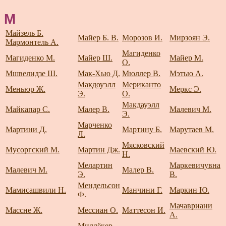
М
Майзель Б.
Майер Б. В.
Морозов И.
Мирзоян Э.
Мармонтель А.
Магиденко
Магиденко М.
Майер Ш.
Майер М.
О.
Мшвелидзе Ш.
Мак-Хью Д.
Мюллер В.
Мэтью А.
Макдоуэлл
Мериканто
Меньюр Ж.
Меркс Э.
Э.
О.
Макдауэлл
Майкапар С.
Малер В.
Малевич М.
Э.
Марченко
Мартини Д.
Мартину Б.
Марутаев М.
Л.
Мясковский
Мусоргский М.
Мартин Дж.
Маевский Ю.
Н.
Мелартин
Маркевичувна
Малевич М.
Малер В.
Э.
В.
Мендельсон
Мамисашвили Н.
Манчини Г.
Маркин Ю.
Ф.
Мачавриани
Массне Ж.
Мессиан О.
Маттесон И.
А.
Миллёкер