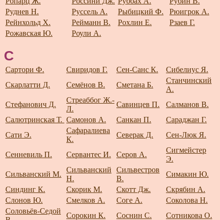
Ропарц Ж.
Россини Дж.
Руббах А.
Рубин В.
Руднев Н.
Руссель А.
Рыбицкий Ф.
Рюигрок А.
Рейнхольд Х.
Рейманн В.
Рохлин Е.
Рзаев Г.
Рожавская Ю.
Роули А.
С
Сартори Ф.
Свиридов Г.
Сен-Санс К.
Сибелиус Я.
Станчинский
Скарлатти Д.
Семёнов В.
Сметана Б.
А.
Стреаббог Ж.-
Стефанович Д.
Савинцев П.
Салманов В.
Л.
Салютринская Т.
Самонов А.
Санкан П.
Сараджан Г.
Сафаралиева
Сати Э.
Северак Д.
Сен-Люк Я.
К.
Сигмейстер
Сенневиль П.
Сервантес И.
Серов А.
Э.
Сильванский
Сильвестров
Сильванский М.
Симакин Ю.
Н.
В.
Синдинг К.
Скорик М.
Скотт Дж.
Скрябин А.
Слонов Ю.
Смелков А.
Соге А.
Соколова Н.
Соловьёв-Седой
Сорокин К.
Соснин С.
Сотникова О.
В.