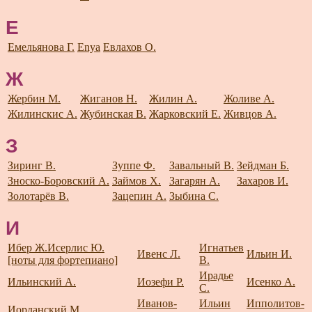
Е
Емельянова Г.
Enya
Евлахов О.
Ж
Жербин М.
Жиганов Н.
Жилин А.
Жоливе А.
Жилинскис А.
Жубинская В.
Жарковский Е.
Живцов А.
З
Зиринг В.
Зуппе Ф.
Завальный В.
Зейдман Б.
Зноско-Боровский А.
Займов Х.
Загарян А.
Захаров И.
Золотарёв В.
Зацепин А.
Зыбина С.
И
Ибер Ж.
Исерлис Ю.
Игнатьев
Ивенс Л.
Ильин И.
[ноты для фортепиано]
В.
Ирадье
Ильинский А.
Иозефи Р.
Исенко А.
С.
Иванов-
Ильин
Ипполитов-
Иорданский М.