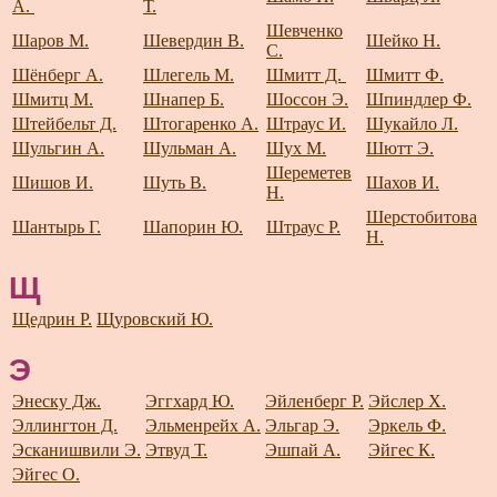
А.
Т.
Шевченко
Шаров М.
Шевердин В.
Шейко Н.
С.
Шёнберг А.
Шлегель М.
Шмитт Д.
Шмитт Ф.
Шмитц М.
Шнапер Б.
Шоссон Э.
Шпиндлер Ф.
Штейбельт Д.
Штогаренко А.
Штраус И.
Шукайло Л.
Шульгин А.
Шульман А.
Шух М.
Шютт Э.
Шереметев
Шишов И.
Шуть В.
Шахов И.
Н.
Шерстобитова
Шантырь Г.
Шапорин Ю.
Штраус Р.
Н.
Щ
Щедрин Р.
Щуровский Ю.
Э
Энеску Дж.
Эггхард Ю.
Эйленберг Р.
Эйслер Х.
Эллингтон Д.
Эльменрейх А.
Эльгар Э.
Эркель Ф.
Эсканишвили Э.
Этвуд Т.
Эшпай А.
Эйгес К.
Эйгес О.