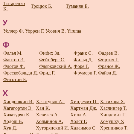
Титаренко
Троцюк Б.
Туманян Е.
К.
У
Уоллер Ф.
Уоррен Г.
Усович В.
Yiruma
Ф
Фалья М.
Фибих Зд.
Франк С.
Фадеев В.
Фантон Э.
Фейнберг С.
Фильд Д.
Фиртич Г.
Флотов Ф.
Флярковский А.
Форе Г.
Франсе Ж.
Фрескобальди Д.
Фрид Г.
Фрумери Г.
Файзи Д.
Фиготин Б.
Х
Хандошкин И.
Хачатурян А.
Хиндемит П.
Хагихара Х.
Хагагортян Э.
Хан К.
Хартман Дж.
Хаслингер Т.
Хачатурян К.
Хевелев А.
Хилл А.
Хиндемит П.
Ходош В.
Холминов А.
Холст Г.
Хомушку У.
Хук Д.
Хуторянский И.
Халаимов С.
Хренников Т.