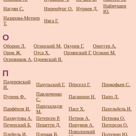
Наймушин
Нагдян С.
Ниренбург О.
Нуриев Д.
Ю.
Назарова-Метнер
Няга Г.
Т.
О
Оборин Л.
Огинский М.
Окунев Г.
Онеггер А.
Орик Ж.
Отса Х.
Орлянский Г.
Осокин М.
Основиков А.
Одоевский В.
П
Падеревский
Пахульский Г.
Пёрселл Г.
Прокофьев С.
И.
Павлюченко
Пуленк Ф.
Паганини Н.
Папп Л.
С.
Парцхаладзе
Парфёнов И.
Пасе Х.
Пахельбель И.
М.
Пахмутова А.
Петерсен Р.
Петров А.
Петрова О.
Печерский Б.
Пешетти Д.
Пирумов А.
Питерсон О.
Поволоцкий
Плейель И.
Плешак В.
Полунин Ю.