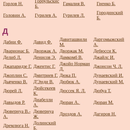
Горбульскис
Горлов Н.
Гамалия В.
Гиенко Б.
Б.
Городинский
Головин А.
Гурилев А.
Гурилев Л.
Б.
Д
Давиташвили
Даргомыжский
Дабни Ф.
Давид Ф.
М.
А.
Дварионас Б.
Дворжак А.
Дворжак М.
Дебюсси К.
Делиб Л.
Денисов Э.
Дамкомб В.
Джайлс И.
Джойо Норман
Джапаридзе Г.
Джентис Г.
Джонсон Ч. Л.
Д.
Джоплин С.
Дмитриев Г.
Дюка П.
Дунаевский И.
Дьяченко В.
Д'Энди В.
Дюбюк А.
Дунаевский М.
Дюйсекеев
Дюрей Л.
Дюссек Я. Л.
Дюбуа Т.
К.
Диабелли
Давыдов Р.
Дюран А.
Дюран М.
А.
Дювернуа В.-
Дювернуа
Дроздов А.
Дагиров Н.
А.
Ж.
Долинский
Дремлюга Н.
Б.