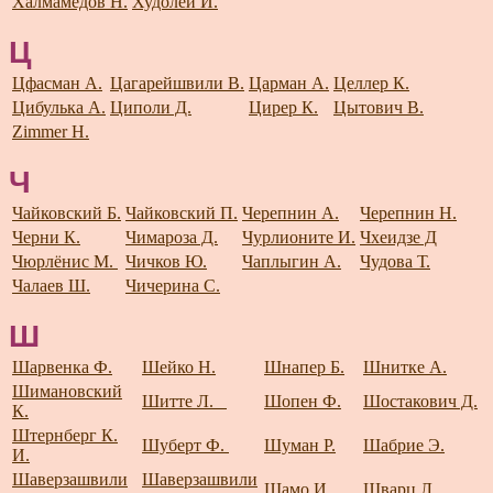
Халмамедов Н.
Худолей И.
Ц
Цфасман А.
Цагарейшвили В.
Царман А.
Целлер К.
Цибулька А.
Циполи Д.
Цирер К.
Цытович В.
Zimmer H.
Ч
Чайковский Б.
Чайковский П.
Черепнин А.
Черепнин Н.
Черни К.
Чимароза Д.
Чурлионите И.
Чхеидзе Д
Чюрлёнис М.
Чичков Ю.
Чаплыгин А.
Чудова Т.
Чалаев Ш.
Чичерина С.
Ш
Шарвенка Ф.
Шейко Н.
Шнапер Б.
Шнитке А.
Шимановский
Шитте Л.
Шопен Ф.
Шостакович Д.
К.
Штернберг К.
Шуберт Ф.
Шуман Р.
Шабрие Э.
И.
Шаверзашвили
Шаверзашвили
Шамо И.
Шварц Л.