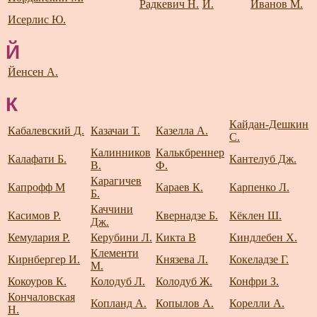
Радкевич Н.
И.
Иванов М.
Исерлис Ю.
Й
Йенсен А.
К
Кайдан-Дешкин
Кабалевский Д.
Казачаи Т.
Казелла А.
С.
Калинников
Калькбреннер
Калафати Б.
Кантелуб Дж.
В.
Ф.
Карагичев
Капрофф М
Караев К.
Карпенко Л.
Б.
Каччини
Касимов Р.
Квернадзе Б.
Кёклен Ш.
Дж.
Кемулария Р.
Керубини Л.
Кикта В
Киндлебен Х.
Клементи
Кирнбергер И.
Князева Л.
Кокеладзе Г.
М.
Кокоуров К.
Колодуб Л.
Колодуб Ж.
Конфри З.
Кончаловская
Копланд А.
Копылов А.
Корелли А.
Н.