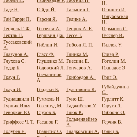
Габели И.
Габичвадзе Р.
Габуния Н.
Н.
Гаде Н.
Гайдн Й.
Галынин Г.
Геништа И.
Голубовская
Гай Гарри П.
Гарсия Я.
Гедике А.
Н.
Гендель Г. Ф.
Гензельт А.
Генрих А. Е.
Германов С.
Гертль П.
Гершвин Дж.
Гессе Т.
Гесслер И.
Гуссаковский
Гиблин И.
Гибсон Л. П.
Гиллок У.
А.
Глазунов А.
Гласс Ф.
Глинка М.
Глиэр Р.
Глухова С.
Глушенко М.
Гнесина Е.
Гоголин М.
Годар Б.
Годовский Л.
Гончаров А.
Гранадос Э.
Гречанинов
Граун Г.
Грибоедов А.
Григ Э.
А.
Губайдулина
Граун И.
Гродски Б.
Гуаставино К.
С.
Гудиашвили Н.
Гуммель И.
Гуно Ш.
Гурлитт К.
Гурник Илья
Гозенпуд М.
Гаджибеков У.
Гарута Л.
Геворкян Ю.
Глухов Б.
Глюк К.
Гиббонс О.
Гольденвейзер
Гриффесс Ч. Т.
Гасанов Г.
Герчик В.
А.
Голубев Е.
Гравитис О.
Гладковский А.
Гольц Б.