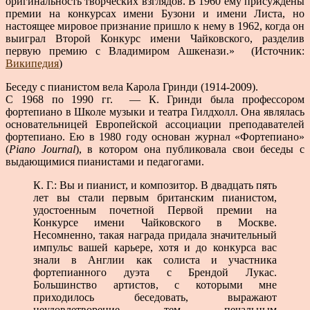
оригинальность творческих взглядов. В 1960 ему присуждены
премии на конкурсах имени Бузони и имени Листа, но
настоящее мировое признание пришло к нему в 1962, когда он
выиграл Второй Конкурс имени Чайковского, разделив
первую премию с Владимиром Ашкенази.» (Источник:
Википедия
)
Беседу с пианистом вела Карола Гринди (1914-2009).
С 1968 по 1990 гг. — К. Гринди была профессором
фортепиано в Школе музыки и театра Гилдхолл. Она являлась
основательницей Европейской ассоциации преподавателей
фортепиано. Ею в 1980 году основан журнал «Фортепиано»
(
Piano Journal
), в котором она публиковала свои беседы с
выдающимися пианистами и педагогами.
К. Г.: Вы и пианист, и композитор. В двадцать пять
лет вы стали первым британским пианистом,
удостоенным почетной Первой премии на
Конкурсе имени Чайковского в Москве.
Несомненно, такая награда придала значительный
импульс вашей карьере, хотя и до конкурса вас
знали в Англии как солиста и участника
фортепианного дуэта с Брендой Лукас.
Большинство артистов, с которыми мне
приходилось беседовать, выражают
неудовлетворение тем печальным