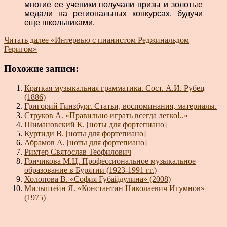
многие ее ученики получали призы и золотые
медали на региональных конкурсах, будучи
еще школьниками.
Читать далее
«Интервью с пианистом Реджинальдом
Геригом»
Похожие записи:
Краткая музыкальная грамматика. Сост. А.И. Рубец
(1886)
Григорий Гинзбург. Статьи, воспоминания, материалы.
Струков А. «Правильно играть всегда легко!..»
Шимановский К. [ноты для фортепиано]
Куртиди В. [ноты для фортепиано]
Абрамов А. [ноты для фортепиано]
Рихтер Святослав Теофилович
Гончикова М.Ц. Профессиональное музыкальное
образование в Бурятии (1923-1991 гг.)
Холопова В. «София Губайдулина» (2008)
Мильштейн Я. «Константин Николаевич Игумнов»
(1975)