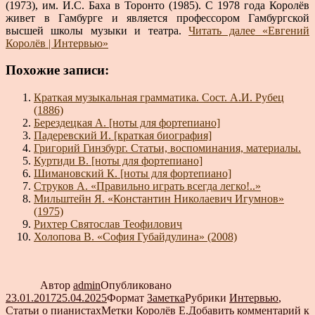
(1973), им. И.С. Баха в Торонто (1985). С 1978 года Королёв
живет в Гамбурге и является профессором Гамбургской
высшей школы музыки и театра.
Читать далее
«Евгений
Королёв | Интервью»
Похожие записи:
Краткая музыкальная грамматика. Сост. А.И. Рубец
(1886)
Берездецкая А. [ноты для фортепиано]
Падеревский И. [краткая биография]
Григорий Гинзбург. Статьи, воспоминания, материалы.
Куртиди В. [ноты для фортепиано]
Шимановский К. [ноты для фортепиано]
Струков А. «Правильно играть всегда легко!..»
Мильштейн Я. «Константин Николаевич Игумнов»
(1975)
Рихтер Святослав Теофилович
Холопова В. «София Губайдулина» (2008)
Автор
admin
Опубликовано
23.01.2017
25.04.2025
Формат
Заметка
Рубрики
Интервью
,
Статьи о пианистах
Метки
Королёв Е.
Добавить комментарий
к