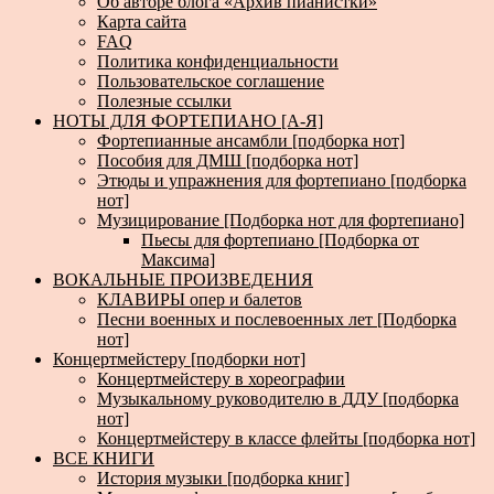
Об авторе блога «Архив пианистки»
Карта сайта
FAQ
Политика конфиденциальности
Пользовательское соглашение
Полезные ссылки
НОТЫ ДЛЯ ФОРТЕПИАНО [А-Я]
Фортепианные ансамбли [подборка нот]
Пособия для ДМШ [подборка нот]
Этюды и упражнения для фортепиано [подборка
нот]
Музицирование [Подборка нот для фортепиано]
Пьесы для фортепиано [Подборка от
Максима]
ВОКАЛЬНЫЕ ПРОИЗВЕДЕНИЯ
КЛАВИРЫ опер и балетов
Песни военных и послевоенных лет [Подборка
нот]
Концертмейстеру [подборки нот]
Концертмейстеру в хореографии
Музыкальному руководителю в ДДУ [подборка
нот]
Концертмейстеру в классе флейты [подборка нот]
ВСЕ КНИГИ
История музыки [подборка книг]