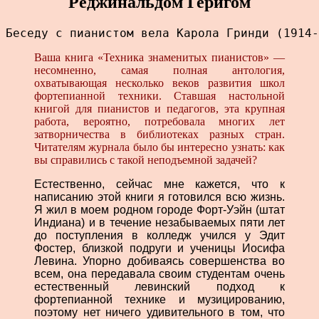
Реджинальдом Геригом
Беседу с пианистом вела Карола Гринди (1914-
Ваша книга «Техника знаменитых пианистов» —
несомненно, самая полная антология,
охватывающая несколько веков развития школ
фортепианной техники. Ставшая настольной
книгой для пианистов и педагогов, эта крупная
работа, вероятно, потребовала многих лет
затворничества в библиотеках разных стран.
Читателям журнала было бы интересно узнать: как
вы справились с такой неподъемной задачей?
Естественно, сейчас мне кажется, что к
написанию этой книги я готовился всю жизнь.
Я жил в моем родном городе Форт-Уэйн (штат
Индиана) и в течение незабываемых пяти лет
до поступления в колледж учился у Эдит
Фостер, близкой подруги и ученицы Иосифа
Левина. Упорно добиваясь совершенства во
всем, она передавала своим студентам очень
естественный левинский подход к
фортепианной технике и музицированию,
поэтому нет ничего удивительного в том, что