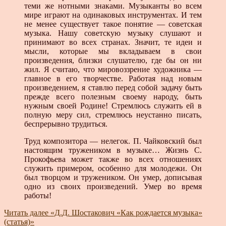
теми же нотными знаками. Музыканты во всем
мире играют на одинаковых инструментах. И тем
не менее существует такое понятие — советская
музыка. Нашу советскую музыку слушают и
принимают во всех странах. Значит, те идеи и
мысли, которые мы вкладываем в свои
произведения, близки слушателю, где бы он ни
жил. Я считаю, что мировоззрение художника —
главное в его творчестве. Работая над новым
произведением, я ставлю перед собой задачу быть
прежде всего полезным своему народу, быть
нужным своей Родине! Стремлюсь служить ей в
полную меру сил, стремлюсь неустанно писать,
беспрерывно трудиться.
Труд композитора — нелегок. П. Чайковский был
настоящим тружеником в музыке… Жизнь С.
Прокофьева может также во всех отношениях
служить примером, особенно для молодежи. Он
был творцом и тружеником. Он умер, дописывая
одно из своих произведений. Умер во время
работы!
Читать далее
«Д.Д. Шостакович «Как рождается музыка»
(статья)»