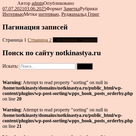
Автор
admin
Опубликовано
07.07.2021
03.06.2025
Формат
Заметка
Рубрики
Интервью
Метки
интервью
,
Реджинальд Гериг
Пагинация записей
Страница
1
Страница
2
Следующая страница
Поиск по сайту notkinastya.ru
Искать:
Поиск
Warning
: Attempt to read property "sorting" on null in
/home/notkinasty/domains/notkinastya.ru/public_html/wp-
content/plugins/wp-post-sorting/wpps_hook_posts_orderby.php
on line
20
Warning
: Attempt to read property "sorting" on null in
/home/notkinasty/domains/notkinastya.ru/public_html/wp-
content/plugins/wp-post-sorting/wpps_hook_posts_orderby.php
on line
21