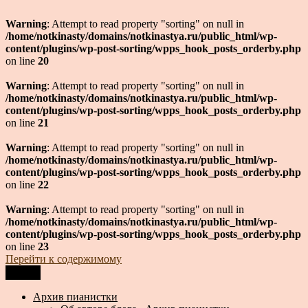
Warning
: Attempt to read property "sorting" on null in
/home/notkinasty/domains/notkinastya.ru/public_html/wp-
content/plugins/wp-post-sorting/wpps_hook_posts_orderby.php
on line
20
Warning
: Attempt to read property "sorting" on null in
/home/notkinasty/domains/notkinastya.ru/public_html/wp-
content/plugins/wp-post-sorting/wpps_hook_posts_orderby.php
on line
21
Warning
: Attempt to read property "sorting" on null in
/home/notkinasty/domains/notkinastya.ru/public_html/wp-
content/plugins/wp-post-sorting/wpps_hook_posts_orderby.php
on line
22
Warning
: Attempt to read property "sorting" on null in
/home/notkinasty/domains/notkinastya.ru/public_html/wp-
content/plugins/wp-post-sorting/wpps_hook_posts_orderby.php
on line
23
Перейти к содержимому
Меню
Архив пианистки
Всё для пианистов: ноты, книги, музыка, статьи…
Архив пианистки