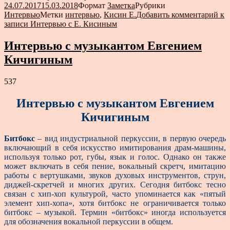
24.07.2017
15.03.2018
Формат
Заметка
Рубрики
Интервью
Метки
интервью
,
Кисин Е.
Добавить комментарий
к
записи Интервью с Е. Кисиным
Интервью с музыкантом Евгением
Кичигиным
537
Интервью с музыкантом Евгением
Кичигиным
Битбокс
– вид индустриальной перкуссии, в первую очередь
включающий в себя искусство имитирования драм-машины,
используя только рот, губы, язык и голос. Однако он также
может включать в себя пение, вокальный скретч, имитацию
работы с вертушками, звуков духовых инструментов, струн,
диджей-скретчей и многих других. Сегодня битбокс тесно
связан с хип-хоп культурой, часто упоминается как «пятый
элемент хип-хопа», хотя битбокс не ограничивается только
битбокс – музыкой. Термин «битбокс» иногда используется
для обозначения вокальной перкуссии в общем.