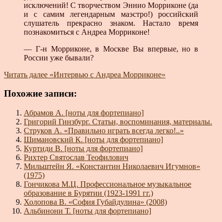
исключений! С творчеством Эннио Морриконе (да
и с самим легендарным маэстро!) российский
слушатель прекрасно знаком. Настало время
познакомиться с Андреа Морриконе!
— Г-н Морриконе, в Москве Вы впервые, но в
России уже бывали?
Читать далее
«Интервью с Андреа Морриконе»
Похожие записи:
Абрамов А. [ноты для фортепиано]
Григорий Гинзбург. Статьи, воспоминания, материалы.
Струков А. «Правильно играть всегда легко!..»
Шимановский К. [ноты для фортепиано]
Куртиди В. [ноты для фортепиано]
Рихтер Святослав Теофилович
Мильштейн Я. «Константин Николаевич Игумнов»
(1975)
Гончикова М.Ц. Профессиональное музыкальное
образование в Бурятии (1923-1991 гг.)
Холопова В. «София Губайдулина» (2008)
Альбинони Т. [ноты для фортепиано]