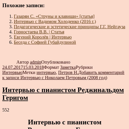
Похожие записи:
Газарян С. «Струны и клавиши» [статья]
Интервью с Вадимом Холоденко (2016 г.)
Педагогические и эстетические принципы Г.Г. Нейгауза
Горностаева В.В. | Статья
Евгений Королёв | Интервью
Беседа с Софией Губайдулиной
Автор
admin
Опубликовано
24.07.2017
15.03.2018
Формат
Заметка
Рубрики
Интервью
Метки
интервью
,
Петров Н.
Добавить комментарий
к записи Интервью с Николаем Петровым (2008 год)
Интервью с пианистом Реджинальдом
Геригом
552
Интервью с пианистом