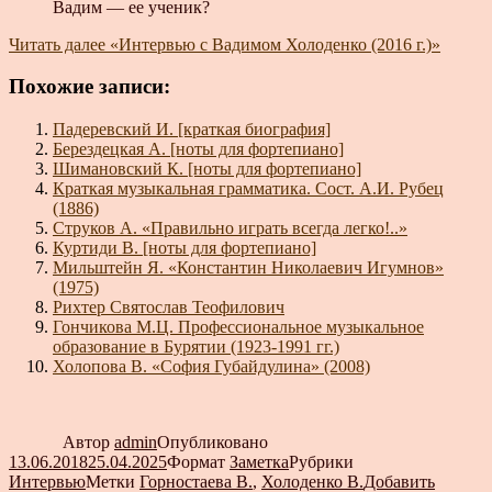
Вадим — ее ученик?
Читать далее
«Интервью с Вадимом Холоденко (2016 г.)»
Похожие записи:
Падеревский И. [краткая биография]
Берездецкая А. [ноты для фортепиано]
Шимановский К. [ноты для фортепиано]
Краткая музыкальная грамматика. Сост. А.И. Рубец
(1886)
Струков А. «Правильно играть всегда легко!..»
Куртиди В. [ноты для фортепиано]
Мильштейн Я. «Константин Николаевич Игумнов»
(1975)
Рихтер Святослав Теофилович
Гончикова М.Ц. Профессиональное музыкальное
образование в Бурятии (1923-1991 гг.)
Холопова В. «София Губайдулина» (2008)
Автор
admin
Опубликовано
13.06.2018
25.04.2025
Формат
Заметка
Рубрики
Интервью
Метки
Горностаева В.
,
Холоденко В.
Добавить