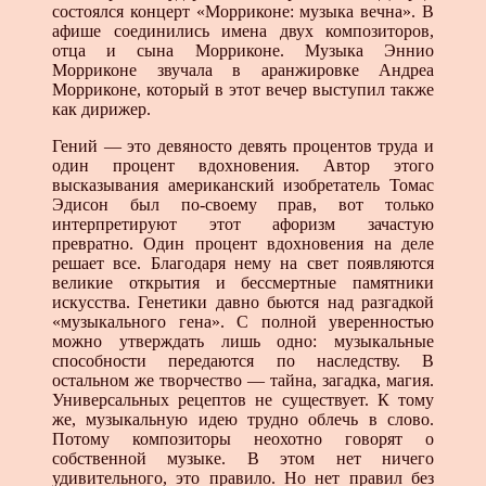
состоялся концерт «Морриконе: музыка вечна». В
афише соединились имена двух композиторов,
отца и сына Морриконе. Музыка Эннио
Морриконе звучала в аранжировке Андреа
Морриконе, который в этот вечер выступил также
как дирижер.
Гений — это девяносто девять процентов труда и
один процент вдохновения. Автор этого
высказывания американский изобретатель Томас
Эдисон был по-своему прав, вот только
интерпретируют этот афоризм зачастую
превратно. Один процент вдохновения на деле
решает все. Благодаря нему на свет появляются
великие открытия и бессмертные памятники
искусства. Генетики давно бьются над разгадкой
«музыкального гена». С полной уверенностью
можно утверждать лишь одно: музыкальные
способности передаются по наследству. В
остальном же творчество — тайна, загадка, магия.
Универсальных рецептов не существует. К тому
же, музыкальную идею трудно облечь в слово.
Потому композиторы неохотно говорят о
собственной музыке. В этом нет ничего
удивительного, это правило. Но нет правил без