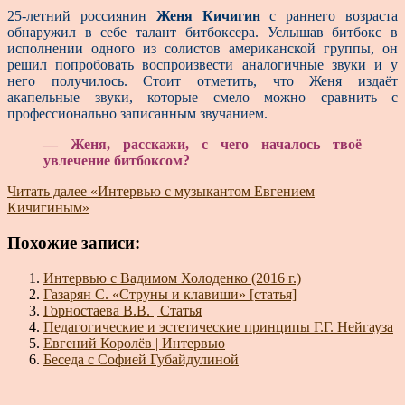
25-летний россиянин
Женя Кичигин
с раннего возраста
обнаружил в себе талант битбоксера. Услышав битбокс в
исполнении одного из солистов американской группы, он
решил попробовать воспроизвести аналогичные звуки и у
него получилось. Стоит отметить, что Женя издаёт
акапельные звуки, которые смело можно сравнить с
профессионально записанным звучанием.
— Женя, расскажи, с чего началось твоё
увлечение битбоксом?
Читать далее
«Интервью с музыкантом Евгением
Кичигиным»
Похожие записи:
Интервью с Вадимом Холоденко (2016 г.)
Газарян С. «Струны и клавиши» [статья]
Горностаева В.В. | Статья
Педагогические и эстетические принципы Г.Г. Нейгауза
Евгений Королёв | Интервью
Беседа с Софией Губайдулиной