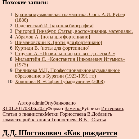
Похожие записи:
Краткая музыкальная грамматика. Сост. А.И. Рубец
(1886)
Падеревский И. [краткая биография]
Григорий Гинзбург. Статьи, воспоминания, материалы.
Абрамов А. [ноты для фортепиано]
Шимановский К. [ноты для фортепиано]
Куртиди В. [ноты для фортепиано]
Струков А. «Правильно играть всегда легко!..»
Мильштейн Я. «Константин Николаевич Игумнов»
(1975)
Гончикова М.Ц. Профессиональное музыкальное
образование в Бурятии (1923-1991 гг.)
Холопова В. «София Губайдулина» (2008)
Автор
admin
Опубликовано
31.01.2017
03.06.2025
Формат
Заметка
Рубрики
Интервью
,
Статьи о пианистах
Метки
Горностаева В.
Добавить
комментарий
к записи Горностаева В.В. | Статья
Д.Д. Шостакович «Как рождается