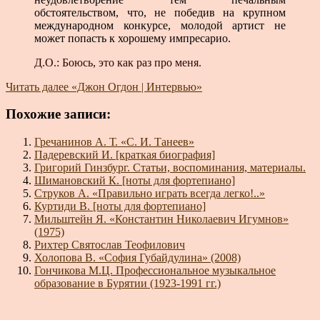
обстоятельством, что, не победив на крупном
международном конкурсе, молодой артист не
может попасть к хорошему импресарио.
Д.О.: Боюсь, это как раз про меня.
Читать далее
«Джон Огдон | Интервью»
Похожие записи:
Гречанинов А. Т. «С. И. Танеев»
Падеревский И. [краткая биография]
Григорий Гинзбург. Статьи, воспоминания, материалы.
Шимановский К. [ноты для фортепиано]
Струков А. «Правильно играть всегда легко!..»
Куртиди В. [ноты для фортепиано]
Мильштейн Я. «Константин Николаевич Игумнов»
(1975)
Рихтер Святослав Теофилович
Холопова В. «София Губайдулина» (2008)
Гончикова М.Ц. Профессиональное музыкальное
образование в Бурятии (1923-1991 гг.)