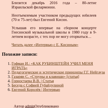
Близится декабрь 2016 года – 80-летие
Израильской филармонии.
Неотъемлемым участником предыдущих юбилеев
(70 и 75-лет) был Евгений Кисин.
Услышав его впервые на сборном концерте
Гнесинской музыкальной школы в 1980 году в 9-
летнем возрасте, с тех пор не могу оторваться…
Читать далее
«Интервью с Е. Кисиным»
Похожие записи:
Гофман И.: «КАК РУБИНШТЕЙН УЧИЛ МЕНЯ
ИГРАТЬ»
Педагогические и эстетические принципы Г.Г. Нейгауза
Газарян С. «Струны и клавиши» [статья]
Горностаева В.В. | Статья
Беседа с Софией Губайдулиной
Евгений Королёв | Интервью
Автор
admin
Опубликовано