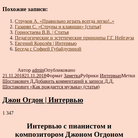
Похожие записи:
Струков А. «Правильно играть всегда легко!..»
Газарян С. «Струны и клавиши» [статья]
Горностаева В.В. | Статья
Педагогические и эстетические принципы Г.Г. Нейгауза
Евгений Королёв | Интервью
Беседа с Софией Губайдулиной
Автор
admin
Опубликовано
21.11.2018
21.11.2018
Формат
Заметка
Рубрики
Интервью
Метки
Шостакович Д.
Добавить комментарий
к записи Д.Д.
Шостакович «Как рождается музыка» (статья)
Джон Огдон | Интервью
1 347
Интервью с пианистом и
композитором Джоном Огдоном