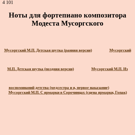
4 101
Ноты для фортепиано композитора
Модеста Мусоргского
Мусоргский М.П. Детская шутка (ранняя версия)
Мусоргский
М.П. Детская шутка (поздняя версия)
Мусоргский М.П. Из
воспоминаний детства (медсестра и я, первое наказание)
Мусоргский М.П. С ярмарки в Сорочинцах (сцена ярмарки, Гопак)