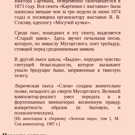
Виктора Гартмана, безвременно скончавшегося в
1873 году. Вся сюита «Картинки с выставки» была
написана меньше чем за три недели (в июне 1874
года) и посвящена организатору выставки В. В.
Стасову, идеологу «Могучей кучки».
Среди пьес, вошедших в эту сюиту, выделяется
«Старый замок». Здесь звучит печальная песня,
которую, по замыслу Мусоргского, поет трубадур,
стоящий перед средневековым замком.
В другой пьесе цикла, «Быдло», передано чувство
гнетущей безысходности, которое вызывают
уныло бредущие быки, запряженные в тяжелую
телегу.
Лирическая пьеса «Слеза» создана значительно
позже, незадолго до смерти Мусоргского. Великий
композитор-реалист умел передать и в
фортепианных миниатюрах жизненную правду,
конкретность образов (и бытовую, и
психологическую).
[Из аннотации к сборнику «Золотая лира», том 1, М.:
Сов.композитор, 1987 г.]