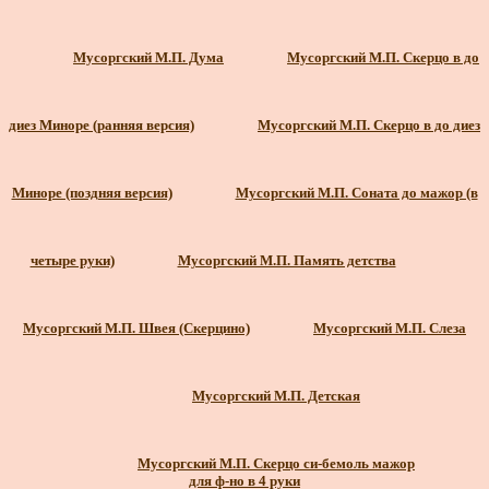
Мусоргский М.П. Дума
Мусоргский М.П. Скерцо в до
диез Миноре (ранняя версия)
Мусоргский М.П. Скерцо в до диез
Миноре (поздняя версия)
Мусоргский М.П. Соната до мажор (в
четыре руки)
Мусоргский М.П. Память детства
Мусоргский М.П. Швея (Скерцино)
Мусоргский М.П. Слеза
Мусоргский М.П. Детская
Мусоргский М.П. Скерцо си-бемоль мажор
для ф-но в 4 руки