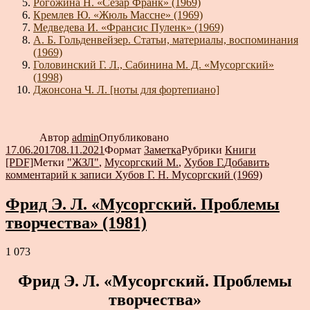
Рогожина Н. «Сезар Франк» (1969)
Кремлев Ю. «Жюль Массне» (1969)
Медведева И. «Франсис Пуленк» (1969)
А. Б. Гольденвейзер. Статьи, материалы, воспоминания
(1969)
Головинский Г. Л., Сабинина М. Д. «Мусоргский»
(1998)
Джонсона Ч. Л. [ноты для фортепиано]
Автор
admin
Опубликовано
17.06.2017
08.11.2021
Формат
Заметка
Рубрики
Книги
[PDF]
Метки
"ЖЗЛ"
,
Мусоргский М.
,
Хубов Г.
Добавить
комментарий
к записи Хубов Г. Н. Мусоргский (1969)
Фрид Э. Л. «Мусоргский. Проблемы
творчества» (1981)
1 073
Фрид Э. Л. «Мусоргский. Проблемы
творчества»