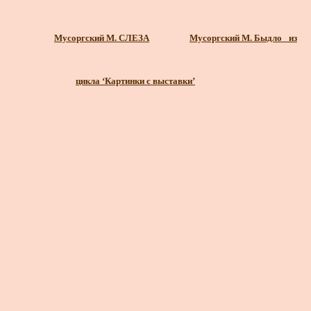
Мусоргский М. СЛЕЗА
Мусоргский М. Быдло_ из
цикла ‘Картинки с выставки’