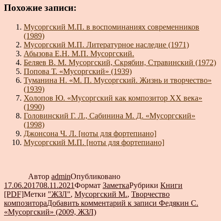
Похожие записи:
Мусоргский М.П. в воспоминаниях современников
(1989)
Мусоргский М.П. Литературное наследие (1971)
Абызова Е.Н. М.П. Мусоргский.
Беляев В. М. Мусоргский, Скрябин, Стравинский (1972)
Попова Т. «Мусоргский» (1939)
Туманина Н. «М. П. Мусоргский. Жизнь и творчество»
(1939)
Холопов Ю. «Мусоргский как композитор XX века»
(1990)
Головинский Г. Л., Сабинина М. Д. «Мусоргский»
(1998)
Джонсона Ч. Л. [ноты для фортепиано]
Мусоргский М.П. [ноты для фортепиано]
Автор
admin
Опубликовано
17.06.2017
08.11.2021
Формат
Заметка
Рубрики
Книги
[PDF]
Метки
"ЖЗЛ"
,
Мусоргский М.
,
Творчество
композитора
Добавить комментарий
к записи Федякин С.
«Мусоргский» (2009, ЖЗЛ)