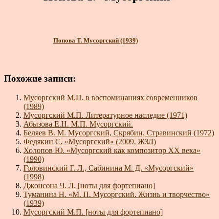
Попова Т. Мусоргский (1939)
Похожие записи:
Мусоргский М.П. в воспоминаниях современников
(1989)
Мусоргский М.П. Литературное наследие (1971)
Абызова Е.Н. М.П. Мусоргский.
Беляев В. М. Мусоргский, Скрябин, Стравинский (1972)
Федякин С. «Мусоргский» (2009, ЖЗЛ)
Холопов Ю. «Мусоргский как композитор XX века»
(1990)
Головинский Г. Л., Сабинина М. Д. «Мусоргский»
(1998)
Джонсона Ч. Л. [ноты для фортепиано]
Туманина Н. «М. П. Мусоргский. Жизнь и творчество»
(1939)
Мусоргский М.П. [ноты для фортепиано]