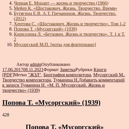
Черная Е. Моцарт — жизнь и творчество (1966)
Мейер К. «Шостакович. Жизнь. Творчество. Время»
Бутягина Е.В. А.Т. Гречанинов. Жизнь. Творчество.
(2012)
Хентова С. «Шостакович. Жизнь и творчество». Том 1-2
Попова Т. «Мусоргский» (1939)
Кириллина Л. «Бетховен. Жизнь и творчество». Т. 1 и Т.
2
Мусоргский М.П. [ноты для фортепиано]
Автор
admin
Опубликовано
17.06.2017
08.11.2021
Формат
Заметка
Рубрики
Книги
[PDF]
Метки
"ЖЗЛ"
,
Биография композитора
,
Мусоргский М.
,
Творчество композитора
,
Туманина Н.
Добавить комментарий
к записи Туманина Н. «М. П. Мусоргский. Жизнь и
творчество» (1939)
Попова Т. «Мусоргский» (1939)
428
Попова Т. «Мусоргский»