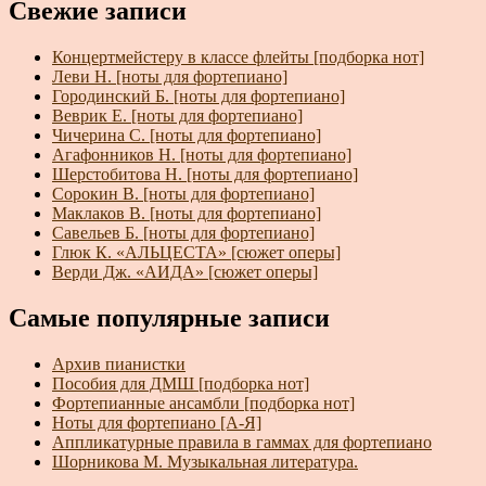
Свежие записи
Концертмейстеру в классе флейты [подборка нот]
Леви Н. [ноты для фортепиано]
Городинский Б. [ноты для фортепиано]
Веврик Е. [ноты для фортепиано]
Чичерина С. [ноты для фортепиано]
Агафонников Н. [ноты для фортепиано]
Шерстобитова Н. [ноты для фортепиано]
Сорокин В. [ноты для фортепиано]
Маклаков В. [ноты для фортепиано]
Савельев Б. [ноты для фортепиано]
Глюк К. «АЛЬЦЕСТА» [сюжет оперы]
Верди Дж. «АИДА» [сюжет оперы]
Самые популярные записи
Архив пианистки
Пособия для ДМШ [подборка нот]
Фортепианные ансамбли [подборка нот]
Ноты для фортепиано [А-Я]
Аппликатурные правила в гаммах для фортепиано
Шорникова М. Музыкальная литература.