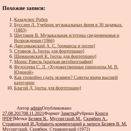
Похожие записи:
Казадезюс Робер
Бусслер Л. Учебник музыкальных форм в 30 задачках.
(1883)
Шестаков В. Музыкальная эстетика средневековья и
Возрождения (1966)
Даргомыжский А. С. [романсы и песни]
Стоянов А. [ноты для фортепиано]
Шимановский К. [ноты для фортепиано]
Морис Равель [краткая автобиография]
Федосеева С. Л. «Художественные принципы М. В.
Юдиной»
Как спокойно сдать экзамен? Советы врача высшей
категории
Благой Д. [ноты для фортепиано]
Автор
admin
Опубликовано
27.08.2017
08.11.2021
Формат
Заметка
Рубрики
Книги
[PDF]
Метки
Беляев В.
,
Мусоргский М.
,
Скрябин А.
,
Стравинский И.
Добавить комментарий
к записи Беляев В. М.
Мусоргский, Скрябин, Стравинский (1972)