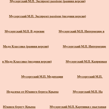
Мусоргский М.П. Экспромт passione (ранняя версия)
Мусоргский М.П. Экспромт passione (поздняя версия)
Мусоргский М.П. В деревне
Мусоргский М.П. Интермеццо в
Модо Классико (ранняя версия)
Мусоргский М.П. Интермеццо
в Модо Классико (поздняя версия)
Мусоргский М.П. Капризная
Мусоргский М.П. Медитация
Мусоргский М.П.
Недалеко от Южного берега Крыма
Мусоргский М.П. На
Южном берегу Крыма
Мусоргский М.П. Картинки с выставки