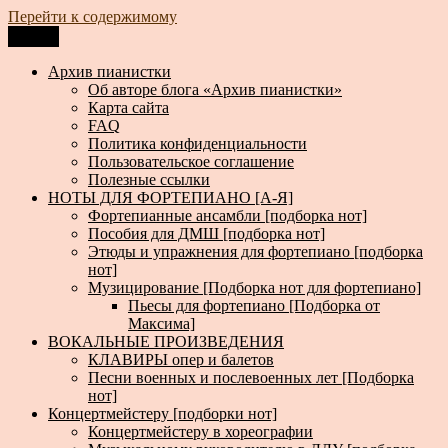
Перейти к содержимому
Меню
Архив пианистки
Всё для пианистов: ноты, книги, музыка, статьи…
Архив пианистки
Об авторе блога «Архив пианистки»
Карта сайта
FAQ
Политика конфиденциальности
Пользовательское соглашение
Полезные ссылки
НОТЫ ДЛЯ ФОРТЕПИАНО [А-Я]
Фортепианные ансамбли [подборка нот]
Пособия для ДМШ [подборка нот]
Этюды и упражнения для фортепиано [подборка
нот]
Музицирование [Подборка нот для фортепиано]
Пьесы для фортепиано [Подборка от
Максима]
ВОКАЛЬНЫЕ ПРОИЗВЕДЕНИЯ
КЛАВИРЫ опер и балетов
Песни военных и послевоенных лет [Подборка
нот]
Концертмейстеру [подборки нот]
Концертмейстеру в хореографии