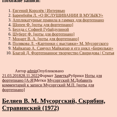
Похожие записи:
Евгений Королёв | Интервью
Баренбойм Л. «О ВСЛУШИВАНИИ В МУЗЫКУ»
Аппликатурные правила в гаммах для фортепиано
Шопен Ф. [ноты для фортепиано]
Беседа с Софией Губайдулиной
Шуберт Ф. [ноты для фортепиано]
Моцарт В. А. [ноты для фортепиано]
Полякова Л. «Картинки с выставки» М. Мусоргского
Майкапар А. Самуил Майкапар и его цикл «Бирюльки»
Благой Д. Фортепианное творчество Свиридова | Статья
Автор
admin
Опубликовано
21.03.2018
28.11.2022
Формат
Заметка
Рубрики
Ноты для
фортепиано [А-Я]
Метки
Мусоргский М.
Добавить
комментарий
к записи Мусоргский М.П. [ноты для
фортепиано]
Беляев В. М. Мусоргский, Скрябин,
Стравинский (1972)