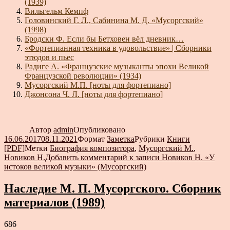
(1939)
Вильгельм Кемпф
Головинский Г. Л., Сабинина М. Д. «Мусоргский»
(1998)
Бродски Ф. Если бы Бетховен вёл дневник…
«Фортепианная техника в удовольствие» | Сборники
этюдов и пьес
Радиге А. «Французские музыканты эпохи Великой
Французской революции» (1934)
Мусоргский М.П. [ноты для фортепиано]
Джонсона Ч. Л. [ноты для фортепиано]
Автор
admin
Опубликовано
16.06.2017
08.11.2021
Формат
Заметка
Рубрики
Книги
[PDF]
Метки
Биография композитора
,
Мусоргский М.
,
Новиков Н.
Добавить комментарий
к записи Новиков Н. «У
истоков великой музыки» (Мусоргский)
Наследие М. П. Мусоргского. Сборник
материалов (1989)
686