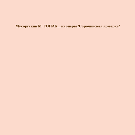
Мусоргский М. ГОПАК _ из оперы ‘Сорочинская ярмарка’