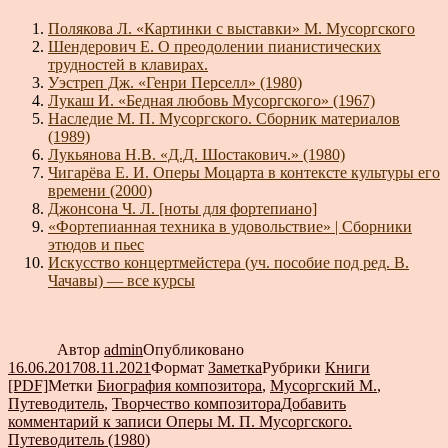
Полякова Л. «Картинки с выставки» М. Мусоргского
Шендерович Е. О преодолении пианистических
трудностей в клавирах.
Уэстреп Дж. «Генри Перселл» (1980)
Лукаш И. «Бедная любовь Мусоргского» (1967)
Наследие М. П. Мусоргского. Сборник материалов
(1989)
Лукьянова Н.В. «Д.Д. Шостакович.» (1980)
Чигарёва Е. И. Оперы Моцарта в контексте культуры его
времени (2000)
Джонсона Ч. Л. [ноты для фортепиано]
«Фортепианная техника в удовольствие» | Сборники
этюдов и пьес
Искусство концертмейстера (уч. пособие под ред. В.
Чачавы) — все курсы
Автор
admin
Опубликовано
16.06.2017
08.11.2021
Формат
Заметка
Рубрики
Книги
[PDF]
Метки
Биография композитора
,
Мусоргский М.
,
Путеводитель
,
Творчество композитора
Добавить
комментарий
к записи Оперы М. П. Мусоргского.
Путеводитель (1980)