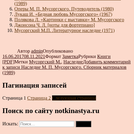
(1989)
Оперы М. П. Мусоргского. Путеводитель (1980)
Лукаш И. «Бедная любовь Мусоргского» (1967)
Полякова Л. «Картинки с выставки» М. Мусоргского
Джонсона Ч. Л. [ноты для фортепиано]
Мусоргский М.П. Литературное наследие (1971)
Автор
admin
Опубликовано
16.06.2017
08.11.2021
Формат
Заметка
Рубрики
Книги
[PDF]
Метки
Мусоргский М.
,
Наследие
Добавить комментарий
к записи Наследие М. П. Мусоргского. Сборник материалов
(1989)
Пагинация записей
Страница
1
Страница
2
Следующая страница
Поиск по сайту notkinastya.ru
Искать:
Поиск