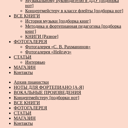
Музыкальному руководителю в ДДУ [подборка
нот]
Концертмейстеру в классе флейты [подборка нот]
ВСЕ КНИГИ
История музыки [подборка книг]
Методика и фортепианная педагогика [подборка
книг]
КНИГИ [Разное]
ФОТОГАЛЕРЕЯ
Фотогалерея «С. В. Рахманинов»
Фотогалерея «Нейгауз»
СТАТЬИ
Интервью
МАГАЗИН
Контакты
Архив пианистки
НОТЫ ДЛЯ ФОРТЕПИАНО [А-Я]
ВОКАЛЬНЫЕ ПРОИЗВЕДЕНИЯ
Концертмейстеру [подборки нот]
ВСЕ КНИГИ
ФОТОГАЛЕРЕЯ
СТАТЬИ
МАГАЗИН
Контакты