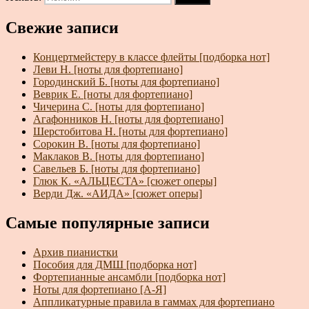
Свежие записи
Концертмейстеру в классе флейты [подборка нот]
Леви Н. [ноты для фортепиано]
Городинский Б. [ноты для фортепиано]
Веврик Е. [ноты для фортепиано]
Чичерина С. [ноты для фортепиано]
Агафонников Н. [ноты для фортепиано]
Шерстобитова Н. [ноты для фортепиано]
Сорокин В. [ноты для фортепиано]
Маклаков В. [ноты для фортепиано]
Савельев Б. [ноты для фортепиано]
Глюк К. «АЛЬЦЕСТА» [сюжет оперы]
Верди Дж. «АИДА» [сюжет оперы]
Самые популярные записи
Архив пианистки
Пособия для ДМШ [подборка нот]
Фортепианные ансамбли [подборка нот]
Ноты для фортепиано [А-Я]
Аппликатурные правила в гаммах для фортепиано