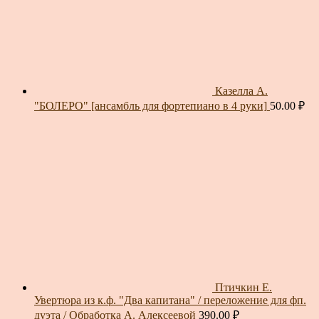
Казелла А.
"БОЛЕРО" [ансамбль для фортепиано в 4 руки]
50.00
₽
Птичкин Е.
Увертюра из к.ф. "Два капитана" / переложение для фп.
дуэта / Обработка А. Алексеевой
390.00
₽