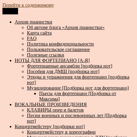
Перейти к содержимому
Меню
Архив пианистки
Всё для пианистов: ноты, книги, музыка, статьи…
Архив пианистки
Об авторе блога «Архив пианистки»
Карта сайта
FAQ
Политика конфиденциальности
Пользовательское соглашение
Полезные ссылки
НОТЫ ДЛЯ ФОРТЕПИАНО [А-Я]
Фортепианные ансамбли [подборка нот]
Пособия для ДМШ [подборка нот]
Этюды и упражнения для фортепиано [подборка
нот]
Музицирование [Подборка нот для фортепиано]
Пьесы для фортепиано [Подборка от
Максима]
ВОКАЛЬНЫЕ ПРОИЗВЕДЕНИЯ
КЛАВИРЫ опер и балетов
Песни военных и послевоенных лет [Подборка
нот]
Концертмейстеру [подборки нот]
Концертмейстеру в хореографии