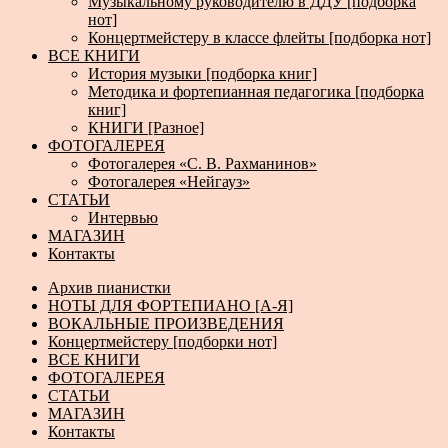
Музыкальному руководителю в ДДУ [подборка
нот]
Концертмейстеру в классе флейты [подборка нот]
ВСЕ КНИГИ
История музыки [подборка книг]
Методика и фортепианная педагогика [подборка
книг]
КНИГИ [Разное]
ФОТОГАЛЕРЕЯ
Фотогалерея «С. В. Рахманинов»
Фотогалерея «Нейгауз»
СТАТЬИ
Интервью
МАГАЗИН
Контакты
Архив пианистки
НОТЫ ДЛЯ ФОРТЕПИАНО [А-Я]
ВОКАЛЬНЫЕ ПРОИЗВЕДЕНИЯ
Концертмейстеру [подборки нот]
ВСЕ КНИГИ
ФОТОГАЛЕРЕЯ
СТАТЬИ
МАГАЗИН
Контакты