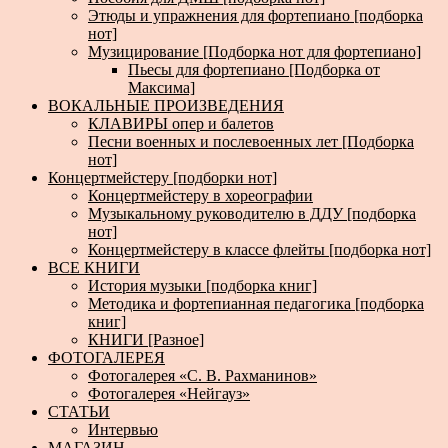
Этюды и упражнения для фортепиано [подборка
нот]
Музицирование [Подборка нот для фортепиано]
Пьесы для фортепиано [Подборка от
Максима]
ВОКАЛЬНЫЕ ПРОИЗВЕДЕНИЯ
КЛАВИРЫ опер и балетов
Песни военных и послевоенных лет [Подборка
нот]
Концертмейстеру [подборки нот]
Концертмейстеру в хореографии
Музыкальному руководителю в ДДУ [подборка
нот]
Концертмейстеру в классе флейты [подборка нот]
ВСЕ КНИГИ
История музыки [подборка книг]
Методика и фортепианная педагогика [подборка
книг]
КНИГИ [Разное]
ФОТОГАЛЕРЕЯ
Фотогалерея «С. В. Рахманинов»
Фотогалерея «Нейгауз»
СТАТЬИ
Интервью
МАГАЗИН