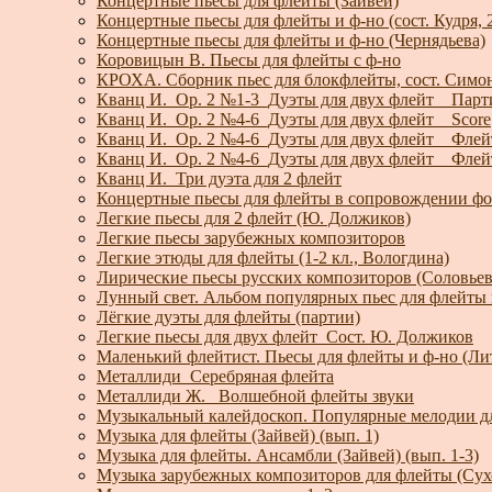
Концертные пьесы для флейты (Зайвей)
Концертные пьесы для флейты и ф-но (сост. Кудря, 
Концертные пьесы для флейты и ф-но (Чернядьева)
Коровицын В. Пьесы для флейты с ф-но
КРОХА. Сборник пьес для блокфлейты, сост. Симо
Кванц И._Op. 2 №1-3_Дуэты для двух флейт__Парт
Кванц И._Op. 2 №4-6_Дуэты для двух флейт__Score
Кванц И._Op. 2 №4-6_Дуэты для двух флейт__Флей
Кванц И._Op. 2 №4-6_Дуэты для двух флейт__Флей
Кванц И._Три дуэта для 2 флейт
Концертные пьесы для флейты в сопровождении фо
Легкие пьесы для 2 флейт (Ю. Должиков)
Легкие пьесы зарубежных композиторов
Легкие этюды для флейты (1-2 кл., Вологдина)
Лирические пьесы русских композиторов (Соловьев
Лунный свет. Альбом популярных пьес для флейты 
Лёгкие дуэты для флейты (партии)
Легкие пьесы для двух флейт_Сост. Ю. Должиков
Маленький флейтист. Пьесы для флейты и ф-но (Ли
Металлиди_Серебряная флейта
Металлиди Ж._ Волшебной флейты звуки
Музыкальный калейдоскоп. Популярные мелодии д
Музыка для флейты (Зайвей) (вып. 1)
Музыка для флейты. Ансамбли (Зайвей) (вып. 1-3)
Музыка зарубежных композиторов для флейты (Су