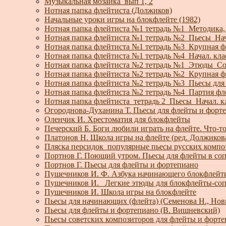
Музыкальная мозаика_вып 1, 2
Нотная папка флейтиста (Должиков)
Начальные уроки игры на блокфлейте (1982)
Нотная папка флейтиста №1 тетрадь №1_Методика,
Нотная папка флейтиста №1 тетрадь №2_Пьесы_На
Нотная папка флейтиста №1 тетрадь №3_Крупная ф
Нотная папка флейтиста №1 тетрадь №4_Начал. кл
Нотная папка флейтиста №2 тетрадь №1_Этюды_С
Нотная папка флейтиста №2 тетрадь №2_Крупная фо
Нотная папка флейтиста №2 тетрадь №3_Пьесы для 
Нотная папка флейтиста №2 тетрадь №4_Партия ф
Нотная папка флейтиста_тетрадь 2_Пьесы_Начал. 
Огороднова-Духанина Т. Пьесы для флейты и фор
Оленчик И. Хрестоматия для блокфлейты
Печерский Б. Боги любили играть на флейте. Что-то
Платонов Н. Школа игры на флейте (ред. Должиков
Пляска персидок_популярные пьесы русских компо
Портнов Г. Поющий утром. Пьесы для флейты в соп
Портнов Г. Пьесы для флейты и фортепиано
Пушечников И. Ф. Азбука начинающего блокфлейт
Пушечников И. _Легкие этюды для блокфлейты-со
Пушечников И. Школа игры на блокфлейте
Пьесы для начинающих (флейта) (Семенова Н., Нов
Пьесы для флейты и фортепиано (В. Вишневский)
Пьесы советских композиторов для флейты и форте