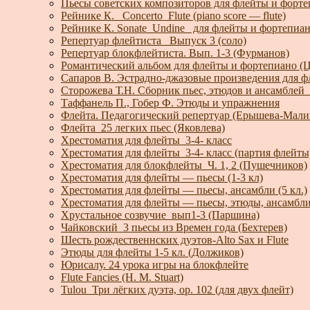
Пьесы советских композиторов для флейты и форте
Рейнике К. _Concerto_Flute (piano score — flute)
Рейнике К. Sonate_Undine_ для флейты и фортепиа
Репертуар флейтиста_ Выпуск 3 (соло)
Репертуар блокфлейтиста. Вып. 1-3 (Фурманов)
Романтический альбом для флейты и фортепиано (
Сапаров В. Эстрадно-джазовые произведения для 
Сторожева Т.Н. Сборник пьес, этюдов и ансамблей
Таффанель П., Гобер Ф. Этюды и упражнения
Флейта. Педагогический репертуар (Ерышева-Мали
Флейта_25 легких пьес (Яковлева)
Хрестоматия для флейты_3-4- класс
Хрестоматия для флейты_3-4- класс (партия флейты
Хрестоматия для блокфлейты_Ч. 1, 2 (Пушечников)
Хрестоматия для флейты — пьесы (1-3 кл)
Хрестоматия для флейты — пьесы, ансамбли (5 кл.)
Хрестоматия для флейты — пьесы, этюды, ансамбли 
Хрустальное созвучие_вып1-3 (Паршина)
Чайковский_3 пьесы из Времен года (Бехтерев)
Шесть рождественнских дуэтов-Alto Sax и Flute
Этюды для флейты 1-5 кл. (Должиков)
Юрисалу. 24 урока игры на блокфлейте
Flute Fancies (H. M. Stuart)
Tulou_Три лёгких дуэта, ор. 102 (для двух флейт)