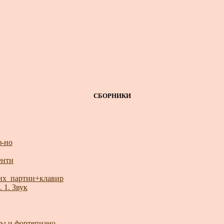
СБОРНИКИ
ф-но
енти
их_партии+клавир
 1. Звук
ты и фортепиано