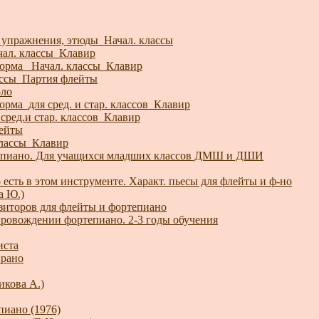
 упражнения, этюды_Начал. классы
чал. классы_Клавир
орма_ Начал. классы_Клавир
ассы_Партия флейты
оло
рма_для сред. и стар. классов_Клавир
сред.и стар. классов_Клавир
лейты
классы_Клавир
тепиано. Для учащихся младших классов ДМШ и ДШИ
 есть в этом инструменте. Характ. пьесы для флейты и ф-но
а Ю.)
зиторов для флейты и фортепиано
ровождении фортепиано. 2-3 годы обучения
иста
прано
икова А.)
пиано (1976)