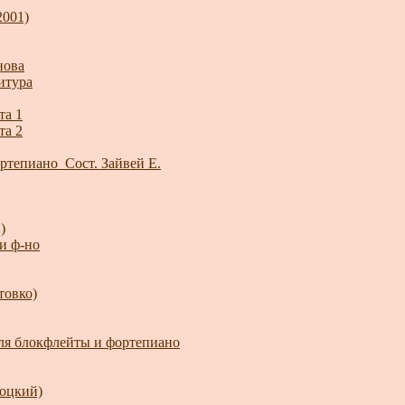
2001)
нова
итура
та 1
та 2
ртепиано_Сост. Зайвей Е.
)
и ф-но
товко)
ля блокфлейты и фортепиано
хоцкий)