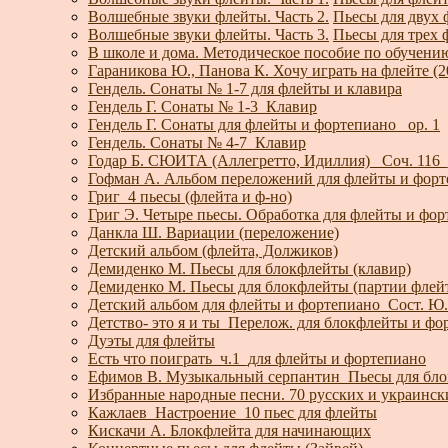
Волшебные звуки флейты. Часть 2.
Пьесы для двух 
Волшебные звуки флейты. Часть 3.
Пьесы для трех 
В школе и дома. Методическое пособие по обучени
Гараникова Ю., Панова К. Хочу играть на флейте (2
Гендель. Сонаты № 1-7 для флейты и клавира
Гендель Г. Сонаты № 1-3_Клавир
Гендель Г. Сонаты для флейты и фортепиано _ор. 1
Гендель. Сонаты № 4-7_Клавир
Годар Б. СЮИТА (Аллегретто, Идиллия)_ Соч. 116_
Гофман А. Альбом переложений для флейты и фор
Григ_4 пьесы (флейта и ф-но)
Григ Э. Четыре пьесы. Обработка для флейты и фо
Данкла Ш. Вариации (переложение)
Детский альбом (флейта, Должиков)
Демиденко М. Пьесы для блокфлейты (клавир)
Демиденко М. Пьесы для блокфлейты (партии флей
Детский альбом для флейты и фортепиано_Сост. Ю
Детство- это я и ты_Перелож. для блокфлейты и фо
Дуэты для флейты
Есть что поиграть_ч.1_для флейты и фортепиано
Ефимов В. Музыкальный серпантин_Пьесы для бло
Избранные народные песни. 70 русских и украинск
Кажлаев_Настроение_10 пьес для флейты
Кискачи А. Блокфлейта для начинающих