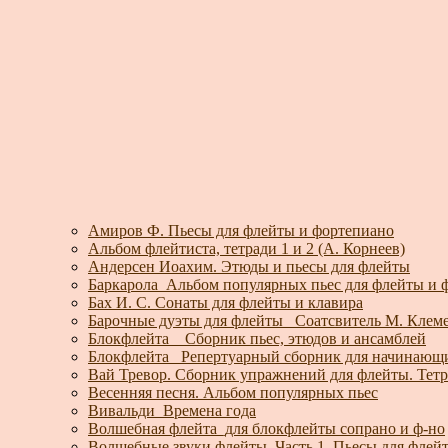
Амиров Ф. Пьесы для флейты и фортепиано
Альбом флейтиста, тетради 1 и 2 (А. Корнеев)
Андерсен Иоахим. Этюды и пьесы для флейты
Баркарола_Альбом популярных пьес для флейты и 
Бах И. С. Сонаты для флейты и клавира
Барочные дуэты для флейты_ Соатсвитель М. Клем
Блокфлейта _ Сборник пьес, этюдов и ансамблей
Блокфлейта_ Репертуарный сборник для начинающ
Вай Тревор. Сборник упражнений для флейты. Тетр.
Весенняя песня. Альбом популярных пьес
Вивальди_Времена года
Волшебная флейта_для блокфлейты сопрано и ф-но
Волшебные звуки флейты. Часть 1.
Пьесы для флей