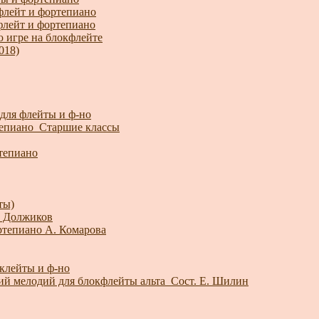
флейт и фортепиано
флейт и фортепиано
ю игре на блокфлейте
018)
для флейты и ф-но
тепиано_Старшие классы
ртепиано
ты)
. Должиков
ртепиано А. Комарова
клейты и ф-но
ий мелодий для блокфлейты альта_Сост. Е. Шилин