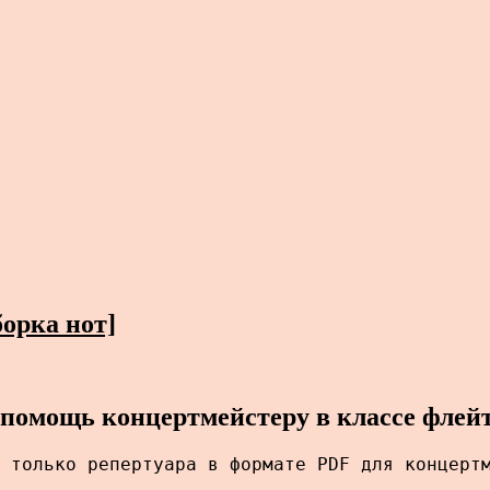
орка нот]
 помощь концертмейстеру в классе флей
 только репертуара в формате PDF для концерт