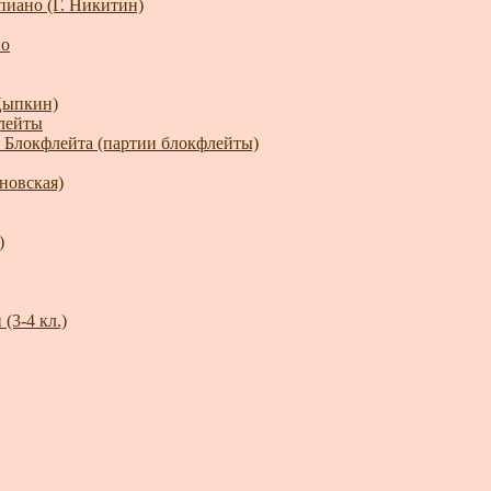
пиано (Г. Никитин)
но
Цыпкин)
флейты
 _Блокфлейта (партии блокфлейты)
новская)
)
(3-4 кл.)