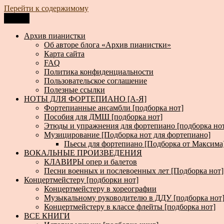
Перейти к содержимому
Меню
Архив пианистки
Всё для пианистов: ноты, книги, музыка, статьи…
Архив пианистки
Об авторе блога «Архив пианистки»
Карта сайта
FAQ
Политика конфиденциальности
Пользовательское соглашение
Полезные ссылки
НОТЫ ДЛЯ ФОРТЕПИАНО [А-Я]
Фортепианные ансамбли [подборка нот]
Пособия для ДМШ [подборка нот]
Этюды и упражнения для фортепиано [подборка но
Музицирование [Подборка нот для фортепиано]
Пьесы для фортепиано [Подборка от Максима
ВОКАЛЬНЫЕ ПРОИЗВЕДЕНИЯ
КЛАВИРЫ опер и балетов
Песни военных и послевоенных лет [Подборка нот]
Концертмейстеру [подборки нот]
Концертмейстеру в хореографии
Музыкальному руководителю в ДДУ [подборка нот
Концертмейстеру в классе флейты [подборка нот]
ВСЕ КНИГИ