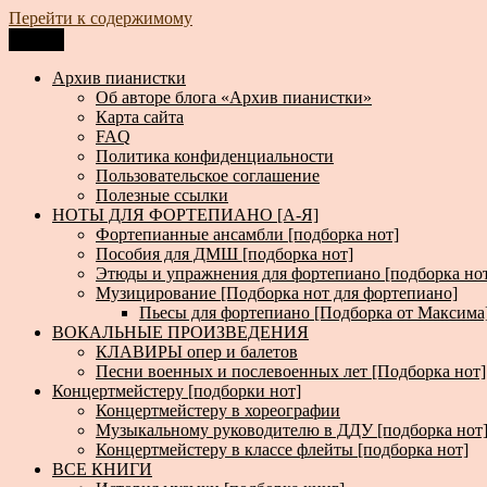
Перейти к содержимому
Меню
Архив пианистки
Всё для пианистов: ноты, книги, музыка, статьи…
Архив пианистки
Об авторе блога «Архив пианистки»
Карта сайта
FAQ
Политика конфиденциальности
Пользовательское соглашение
Полезные ссылки
НОТЫ ДЛЯ ФОРТЕПИАНО [А-Я]
Фортепианные ансамбли [подборка нот]
Пособия для ДМШ [подборка нот]
Этюды и упражнения для фортепиано [подборка но
Музицирование [Подборка нот для фортепиано]
Пьесы для фортепиано [Подборка от Максима
ВОКАЛЬНЫЕ ПРОИЗВЕДЕНИЯ
КЛАВИРЫ опер и балетов
Песни военных и послевоенных лет [Подборка нот]
Концертмейстеру [подборки нот]
Концертмейстеру в хореографии
Музыкальному руководителю в ДДУ [подборка нот
Концертмейстеру в классе флейты [подборка нот]
ВСЕ КНИГИ