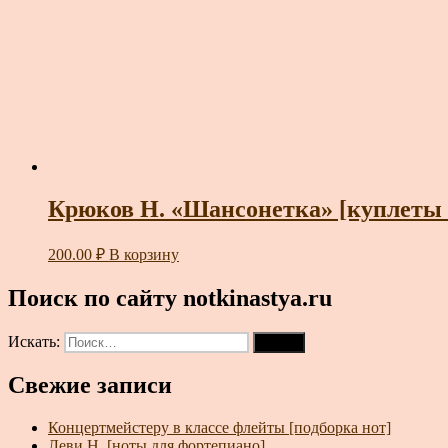
Крюков Н. «Шансонетка» [куплеты и
200.00
₽
В корзину
Поиск по сайту notkinastya.ru
Искать:
Поиск
Свежие записи
Концертмейстеру в классе флейты [подборка нот]
Леви Н. [ноты для фортепиано]