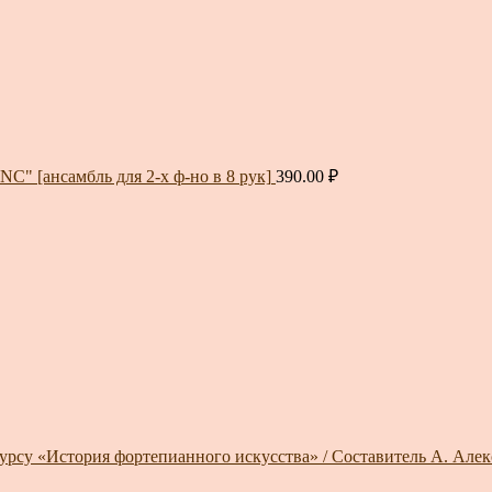
" [ансамбль для 2-х ф-но в 8 рук]
390.00
₽
курсу «История фортепианного искусства» / Составитель А. Алек