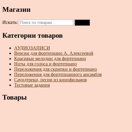
Магазин
Искать:
Поиск
Категории товаров
АУДИОЗАПИСИ
Версии для фортепиано А. Алексеевой
Красивые мелодии для фортепиано
Ноты для голоса и фортепиано
Переложения для скрипки и фортепиано
Переложения для фортепианного ансамбля
Саундтреки, песни из кинофильмов
Тестовые задания
Товары