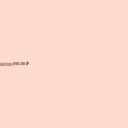
оматия
690.00
₽