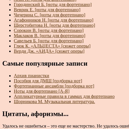
Городинский Б. [ноты для фортепиано]
Веврик Е. [ноты для фортепиано]
Чичерина С. [ноты для фортепиано]
Агафонников Н. [ноты для фортепиано]
Шерстобитова Н. [ноты для фортепиано]
Сорокин В. [ноты для фортепиано]
Маклаков В. [ноты для фортепиано]
Савельев Б. [ноты для фортепиано]
Глюк К. «АЛЬЦЕСТА» [сюжет оперы]
Верди Дж. «АИДА» [сюжет оперы]
Самые популярные записи
Архив пианистки
Пособия для ДМШ [подборка нот]
Фортепианные ансамбли [подборка нот]
Ноты для фортепиано [А-Я]
Аппликатурные правила в гаммах для фортепиано
Шорникова М. Музыкальная литература.
Цитаты, афоризмы...
Удалось не ошибиться – это еще не мастерство. Не удалось ошиб