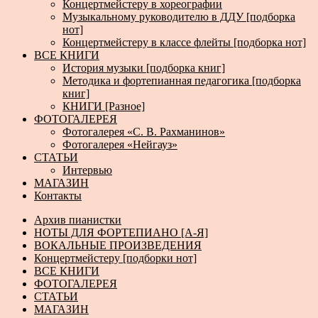
Концертмейстеру в хореографии
Музыкальному руководителю в ДДУ [подборка
нот]
Концертмейстеру в классе флейты [подборка нот]
ВСЕ КНИГИ
История музыки [подборка книг]
Методика и фортепианная педагогика [подборка
книг]
КНИГИ [Разное]
ФОТОГАЛЕРЕЯ
Фотогалерея «С. В. Рахманинов»
Фотогалерея «Нейгауз»
СТАТЬИ
Интервью
МАГАЗИН
Контакты
Архив пианистки
НОТЫ ДЛЯ ФОРТЕПИАНО [А-Я]
ВОКАЛЬНЫЕ ПРОИЗВЕДЕНИЯ
Концертмейстеру [подборки нот]
ВСЕ КНИГИ
ФОТОГАЛЕРЕЯ
СТАТЬИ
МАГАЗИН