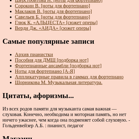
Шерстобитова Н. [ноты для фортепиано]
Сорокин В. [ноты для фортепиано]
Маклаков В. [ноты для фортепиано]
Савельев Б. [ноты для фортепиано]
Глюк К. «АЛЬЦЕСТА» [сюжет оперы]
Верди Дж. «АИДА» [сюжет оперы]
Самые популярные записи
Архив пианистки
Пособия для ДМШ [подборка нот]
Фортепианные ансамбли [подборка нот]
Ноты для фортепиано [А-Я]
Аппликатурные правила в гаммах для фортепиано
Шорникова М. Музыкальная литература.
Цитаты, афоризмы...
Из всех родов памяти для музыканта самая важная —
слуховая. Конечно, необходима и моторная память, но нет
ничего ужаснее, чем когда она подменяет собой слуховую. -
Гольденвейзер А.Б. : пианист, педагог
Магазин