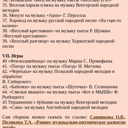
35. Веселая парная пляска на музыку Венгерской народной
мелодии
36. Менуэт на музыку «Арии» Г. Пёрселла
37. Хоровод на музыку русской народной песни «На горе-то
калина»
38. «Веселый крестьянин» на музыку пьесы Р. Шумана
«Веселый крестьянин»
39. «Веселый разговор» на музыку Хорватской народной
песни
VII. Игры
40 «Фея-волшебница» на музыку Марша С. Прокофьева
41. «Поезд» на музыку пьесы «Поезд» Н. Метлова
42. «Черепаха» на музыку Польской народной мелодии в
обработке
В. Сибирского
43, «Бабочки» на музыку пьесы «Шуточка» В. Селиванова
44. «Смелые мышата» на музыку пьесы «Кот и МЫШЬ» Ф.
Рыбицкого
45 Упражнение с бубнами на музыку Венгерской мелодии
46. «Сова» на музыку Английской народной мелодии
Сам сборник можно скачать по ссылке:
Савинкова О.В.,
Полякова Т.А. «Раннее музыкально-ритмическое развитие
детей»