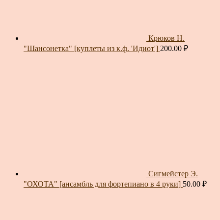
Крюков Н.
"Шансонетка" [куплеты из к.ф. 'Идиот']
200.00
₽
Сигмейстер Э.
"ОХОТА" [ансамбль для фортепиано в 4 руки]
50.00
₽