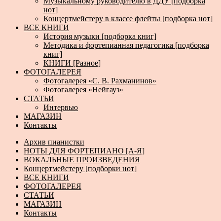
Музыкальному руководителю в ДДУ [подборка
нот]
Концертмейстеру в классе флейты [подборка нот]
ВСЕ КНИГИ
История музыки [подборка книг]
Методика и фортепианная педагогика [подборка
книг]
КНИГИ [Разное]
ФОТОГАЛЕРЕЯ
Фотогалерея «С. В. Рахманинов»
Фотогалерея «Нейгауз»
СТАТЬИ
Интервью
МАГАЗИН
Контакты
Архив пианистки
НОТЫ ДЛЯ ФОРТЕПИАНО [А-Я]
ВОКАЛЬНЫЕ ПРОИЗВЕДЕНИЯ
Концертмейстеру [подборки нот]
ВСЕ КНИГИ
ФОТОГАЛЕРЕЯ
СТАТЬИ
МАГАЗИН
Контакты