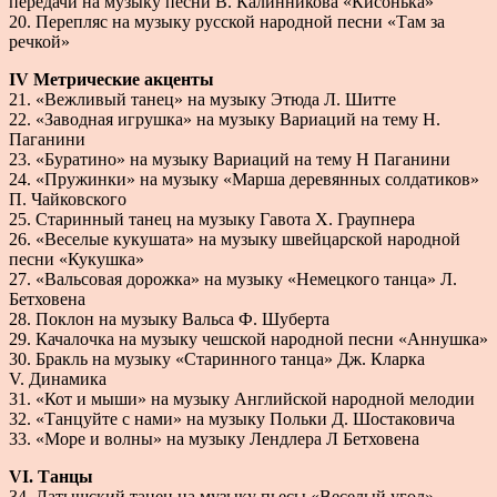
передачи на музыку песни В. Калинникова «Кисонька»
20. Перепляс на музыку русской народной песни «Там за
речкой»
IV Метрические акценты
21. «Вежливый танец» на музыку Этюда Л. Шитте
22. «Заводная игрушка» на музыку Вариаций на тему Н.
Паганини
23. «Буратино» на музыку Вариаций на тему Н Паганини
24. «Пружинки» на музыку «Марша деревянных солдатиков»
П. Чайковского
25. Старинный танец на музыку Гавота X. Граупнера
26. «Веселые кукушата» на музыку швейцарской народной
песни «Кукушка»
27. «Вальсовая дорожка» на музыку «Немецкого танца» Л.
Бетховена
28. Поклон на музыку Вальса Ф. Шуберта
29. Качалочка на музыку чешской народной песни «Аннушка»
30. Бракль на музыку «Старинного танца» Дж. Кларка
V. Динамика
31. «Кот и мыши» на музыку Английской народной мелодии
32. «Танцуйте с нами» на музыку Польки Д. Шостаковича
33. «Море и волны» на музыку Лендлера Л Бетховена
VI. Танцы
34, Латышский танец на музыку пьесы «Веселый угол»