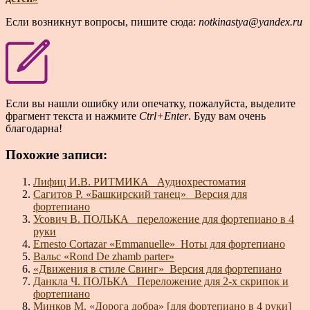
Если возникнут вопросы, пишите сюда:
notkinastya@yandex.ru
Если вы нашли ошибку или опечатку, пожалуйста, выделите
фрагмент текста и нажмите
Ctrl+Enter
. Буду вам очень
благодарна!
Похожие записи:
Лифиц И.В. РИТМИКА_ Аудиохрестоматия
Сагитов Р. «Башкирский танец»_ Версия для
фортепиано
Усович В. ПОЛЬКА _переложение для фортепиано в 4
руки
Ernesto Cortazar «Emmanuelle»_Ноты для фортепиано
Вальс «Rond De zhamb parter»
«Движения в стиле Свинг»_Версия для фортепиано
Данкла Ч. ПОЛЬКА_ Переложение для 2-х скрипок и
фортепиано
Минков М. «Дорога добра» [для фортепиано в 4 руки]