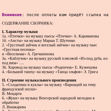
Внимание
: после оплаты вам придёт ссылка на 
СОДЕРЖАНИЕ СБОРНИКА:
I. Характер музыки
1а. «Птички» на музыку пьесы «Птички» А. Караманова
16. «Аисты» на музыку Марша Т. Шутенко
2. «Грустный зайчик и веселый зайчик» на музыку пьес
«Грустная песенка»
и «Весельчак» А. Гречанинова
За. «Каблучок» на музыку русской плясовой «Из-под дуба, из-
под вяза» ….
36. Хоровод на музыку пьесы «Родничок» Е. Кузнецова
4. «Большой танец» на музыку «Танца эльфов» Э. Грига
II. Строение музыкального произведения
5. «Солдатики и куклы» на музыку «Вариаций на тему
французской песни»
В. Моцарта
6. «Жуки» на музыку Венгерской народной мелодии в
обработке
Л. Вишкарева