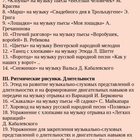
7. «Клоуны» на музыку пьесы «Веселый человечек» М.
Красева
8. «Марш» на музыку «Свадебного дня в Трольхаугене» Э.
Грига
9. «Лошадки» на музыку пьесы «Моя лошадка» А.
Гречанинова
10. «Птичий разговор» на музыку пьесы «Воробушек,
воробей» В. Ребикова
11. «Цветы» на музыку Венгерской народной мелодии
12. «Танец с хлопками» на музыку Этюда Л. Шитте
13. «Воротца» на музыку русской народной песни «Как у
наших у ворот» ..
14. «Снежинки» на музыку Вальса Д. Кабалевского
III. Ритмические рисунки. Длительности
15. Этюд на развитие музыкально-слуховых представлений о
длительностях и на формирование двигательных навыков их
передачи на музыку отрывка из Вариаций И. Берковича
16. «Скакалка» на музыку пьесы «В садике» С. Майкапара
17. Хоровод на музыку русской народной песни «Полянка»
18. Упражнение с хлопками на музыку отрывка из «Легких
вариаций»
Д. Кабалевского
19. Упражнение для закрепления музыкально-слуховых
представлений о длительностях и двигательных навыков их