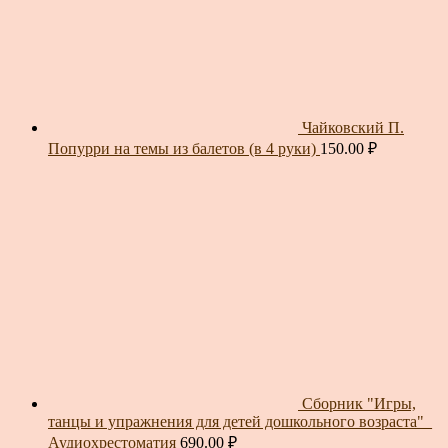
Чайковский П.
Попурри на темы из балетов (в 4 руки)
150.00
₽
Сборник "Игры,
танцы и упражнения для детей дошкольного возраста"_
Аудиохрестоматия
690.00
₽