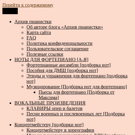
Перейти к содержимому
Меню
Архив пианистки
Всё для пианистов: ноты, книги, музыка, статьи…
Архив пианистки
Об авторе блога «Архив пианистки»
Карта сайта
FAQ
Политика конфиденциальности
Пользовательское соглашение
Полезные ссылки
НОТЫ ДЛЯ ФОРТЕПИАНО [А-Я]
Фортепианные ансамбли [подборка нот]
Пособия для ДМШ [подборка нот]
Этюды и упражнения для фортепиано [подборка
нот]
Музицирование [Подборка нот для фортепиано]
Пьесы для фортепиано [Подборка от
Максима]
ВОКАЛЬНЫЕ ПРОИЗВЕДЕНИЯ
КЛАВИРЫ опер и балетов
Песни военных и послевоенных лет [Подборка
нот]
Концертмейстеру [подборки нот]
Концертмейстеру в хореографии