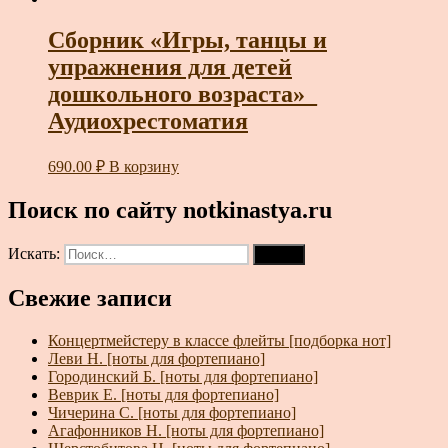
Сборник «Игры, танцы и
упражнения для детей
дошкольного возраста»_
Аудиохрестоматия
690.00
₽
В корзину
Поиск по сайту notkinastya.ru
Искать:
Поиск
Свежие записи
Концертмейстеру в классе флейты [подборка нот]
Леви Н. [ноты для фортепиано]
Городинский Б. [ноты для фортепиано]
Веврик Е. [ноты для фортепиано]
Чичерина С. [ноты для фортепиано]
Агафонников Н. [ноты для фортепиано]