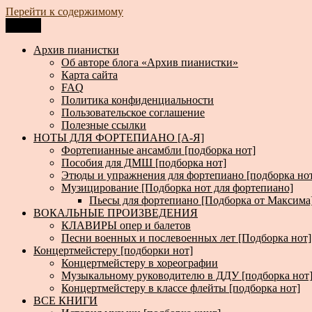
Перейти к содержимому
Меню
Архив пианистки
Всё для пианистов: ноты, книги, музыка, статьи…
Архив пианистки
Об авторе блога «Архив пианистки»
Карта сайта
FAQ
Политика конфиденциальности
Пользовательское соглашение
Полезные ссылки
НОТЫ ДЛЯ ФОРТЕПИАНО [А-Я]
Фортепианные ансамбли [подборка нот]
Пособия для ДМШ [подборка нот]
Этюды и упражнения для фортепиано [подборка но
Музицирование [Подборка нот для фортепиано]
Пьесы для фортепиано [Подборка от Максима
ВОКАЛЬНЫЕ ПРОИЗВЕДЕНИЯ
КЛАВИРЫ опер и балетов
Песни военных и послевоенных лет [Подборка нот]
Концертмейстеру [подборки нот]
Концертмейстеру в хореографии
Музыкальному руководителю в ДДУ [подборка нот
Концертмейстеру в классе флейты [подборка нот]
ВСЕ КНИГИ