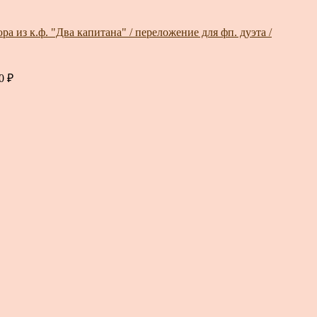
а из к.ф. "Два капитана" / переложение для фп. дуэта /
00
₽