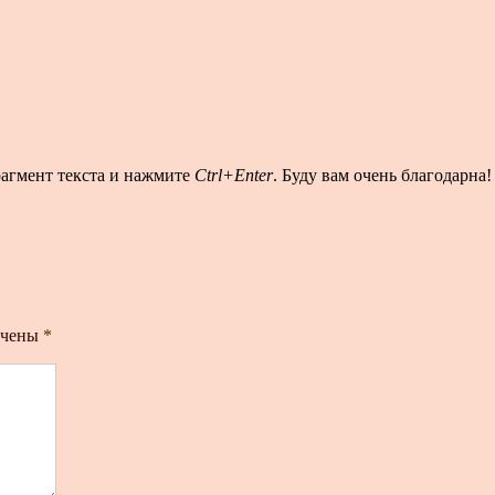
рагмент текста и нажмите
Ctrl+Enter
. Буду вам очень благодарна!
ечены
*