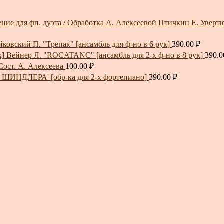
Птичкин Е. Увертюр
йковский П. "Трепак" [ансамбль для ф-но в 6 рук]
390.00
₽
Вейнер Л. "ROCATANC" [ансамбль для 2-х ф-но в 8 рук]
390.
Сост. А. Алексеева
100.00
₽
 ШИНДЛЕРА' [обр-ка для 2-х фортепиано]
390.00
₽