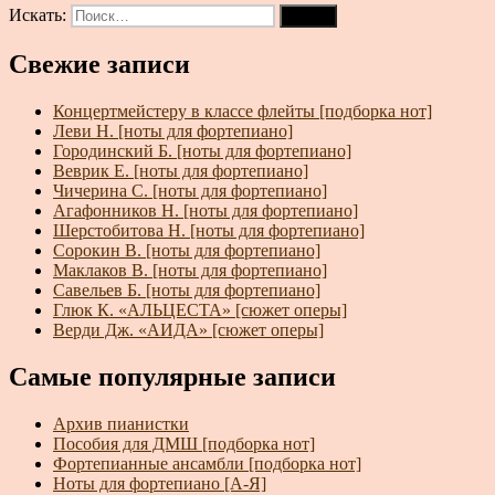
Искать:
Поиск
Свежие записи
Концертмейстеру в классе флейты [подборка нот]
Леви Н. [ноты для фортепиано]
Городинский Б. [ноты для фортепиано]
Веврик Е. [ноты для фортепиано]
Чичерина С. [ноты для фортепиано]
Агафонников Н. [ноты для фортепиано]
Шерстобитова Н. [ноты для фортепиано]
Сорокин В. [ноты для фортепиано]
Маклаков В. [ноты для фортепиано]
Савельев Б. [ноты для фортепиано]
Глюк К. «АЛЬЦЕСТА» [сюжет оперы]
Верди Дж. «АИДА» [сюжет оперы]
Самые популярные записи
Архив пианистки
Пособия для ДМШ [подборка нот]
Фортепианные ансамбли [подборка нот]
Ноты для фортепиано [А-Я]