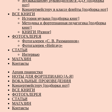
Музыкальному руководителю в ДДУ [подборка
нот]
Концертмейстеру в классе флейты [подборка нот]
ВСЕ КНИГИ
История музыки [подборка книг]
Методика и фортепианная педагогика [подборка
книг]
КНИГИ [Разное]
ФОТОГАЛЕРЕЯ
Фотогалерея «С. В. Рахманинов»
Фотогалерея «Нейгауз»
СТАТЬИ
Интервью
МАГАЗИН
Контакты
Архив пианистки
НОТЫ ДЛЯ ФОРТЕПИАНО [А-Я]
ВОКАЛЬНЫЕ ПРОИЗВЕДЕНИЯ
Концертмейстеру [подборки нот]
ВСЕ КНИГИ
ФОТОГАЛЕРЕЯ
СТАТЬИ
МАГАЗИН
Контакты