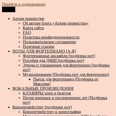
Перейти к содержимому
Меню
Архив пианистки
Всё для пианистов: ноты, книги, музыка, статьи…
Архив пианистки
Об авторе блога «Архив пианистки»
Карта сайта
FAQ
Политика конфиденциальности
Пользовательское соглашение
Полезные ссылки
НОТЫ ДЛЯ ФОРТЕПИАНО [А-Я]
Фортепианные ансамбли [подборка нот]
Пособия для ДМШ [подборка нот]
Этюды и упражнения для фортепиано [подборка
нот]
Музицирование [Подборка нот для фортепиано]
Пьесы для фортепиано [Подборка от
Максима]
ВОКАЛЬНЫЕ ПРОИЗВЕДЕНИЯ
КЛАВИРЫ опер и балетов
Песни военных и послевоенных лет [Подборка
нот]
Концертмейстеру [подборки нот]
Концертмейстеру в хореографии