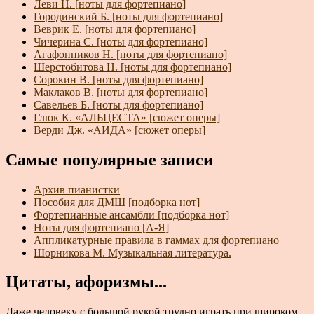
Леви Н. [ноты для фортепиано]
Городинский Б. [ноты для фортепиано]
Веврик Е. [ноты для фортепиано]
Чичерина С. [ноты для фортепиано]
Агафонников Н. [ноты для фортепиано]
Шерстобитова Н. [ноты для фортепиано]
Сорокин В. [ноты для фортепиано]
Маклаков В. [ноты для фортепиано]
Савельев Б. [ноты для фортепиано]
Глюк К. «АЛЬЦЕСТА» [сюжет оперы]
Верди Дж. «АИДА» [сюжет оперы]
Самые популярные записи
Архив пианистки
Пособия для ДМШ [подборка нот]
Фортепианные ансамбли [подборка нот]
Ноты для фортепиано [А-Я]
Аппликатурные правила в гаммах для фортепиано
Шорникова М. Музыкальная литература.
Цитаты, афоризмы...
Даже человеку с большой рукой трудно играть при широком