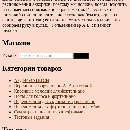
расположении аккордов, поэтому мы должны всегда исходить
из наименьшего возможного растяжения. Известно, что
листовой свинец почти так же легок, как бумага, однако из
свинца делают пули; если же мы хотим сильно ударить, мы
собираем руку в кулак. - Гольденвейзер А.Б. : пианист,
педагог
Магазин
Искать:
Поиск
Категории товаров
АУДИОЗАПИСИ
Версии для фортепиано А. Алексеевой
Красивые мелодии для фортепиано
Ноты для голоса и фортепиано
Переложения для скрипки и фортепиано
Переложения для фортепианного ансамбля
Саундтреки, песни из кинофильмов
Тестовые задания
Товары