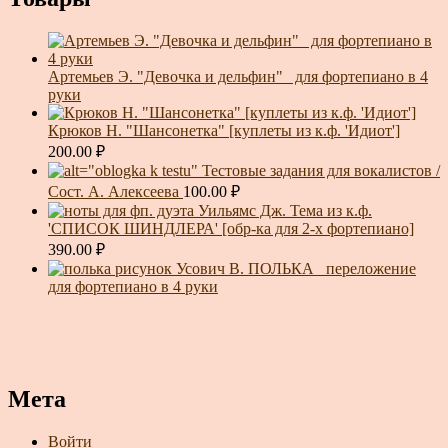
Артемьев Э. "Девочка и дельфин"_ для фортепиано в 4
руки
Крюков Н. "Шансонетка" [куплеты из к.ф. 'Идиот']
200.00
₽
Тестовые задания для вокалистов /
Сост. А. Алексеева
100.00
₽
Уильямс Дж. Тема из к.ф.
'СПИСОК ШИНДЛЕРА' [обр-ка для 2-х фортепиано]
390.00
₽
Усович В. ПОЛЬКА _переложение
для фортепиано в 4 руки
Мета
Войти