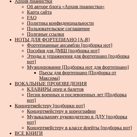
Архив пианистки
Об авторе блога «Архив пианистки»
Карта сайта
FAQ
Политика конфиденциальности
Пользовательское соглашение
Полезные ссылки
НОТЫ ДЛЯ ФОРТЕПИАНО [А-Я]
Фортепианные ансамбли [подборка нот]
Пособия для ДМШ [подборка нот]
Этюды и упражнения для фортепиано [подборка
нот]
Музицирование [Подборка нот для фортепиано]
Пьесы для фортепиано [Подборка от
Максима]
ВОКАЛЬНЫЕ ПРОИЗВЕДЕНИЯ
КЛАВИРЫ опер и балетов
Песни военных и послевоенных лет [Подборка
нот]
Концертмейстеру [подборки нот]
Концертмейстеру в хореографии
Музыкальному руководителю в ДДУ [подборка
нот]
Концертмейстеру в классе флейты [подборка нот]
ВСЕ КНИГИ