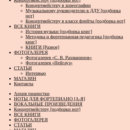
Концертмейстеру [подборки нот]
Концертмейстеру в хореографии
Музыкальному руководителю в ДДУ [подборка
нот]
Концертмейстеру в классе флейты [подборка нот]
ВСЕ КНИГИ
История музыки [подборка книг]
Методика и фортепианная педагогика [подборка
книг]
КНИГИ [Разное]
ФОТОГАЛЕРЕЯ
Фотогалерея «С. В. Рахманинов»
Фотогалерея «Нейгауз»
СТАТЬИ
Интервью
МАГАЗИН
Контакты
Архив пианистки
НОТЫ ДЛЯ ФОРТЕПИАНО [А-Я]
ВОКАЛЬНЫЕ ПРОИЗВЕДЕНИЯ
Концертмейстеру [подборки нот]
ВСЕ КНИГИ
ФОТОГАЛЕРЕЯ
СТАТЬИ