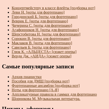
Концертмейстеру в классе флейты [подборка нот]
Леви Н. [ноты для фортепиано]
Городинский Б. [ноты для фортепиано]
Веврик Е. [ноты для фортепиано]
Чичерина С. [ноты для фортепиано]
Агафонников Н. [ноты для фортепиано]
Шерстобитова Н. [ноты для фортепиано]
Сорокин В. [ноты для фортепиано]
Маклаков В. [ноты для фортепиано]
Савельев Б. [ноты для фортепиано]
Глюк К. «АЛЬЦЕСТА» [сюжет оперы]
Верди Дж. «АИДА» [сюжет оперы]
Самые популярные записи
Архив пианистки
Пособия для ДМШ [подборка нот]
Фортепианные ансамбли [подборка нот]
Ноты для фортепиано [А-Я]
Аппликатурные правила в гаммах для фортепиано
Шорникова М. Музыкальная литература.
Цитаты, афоризмы...