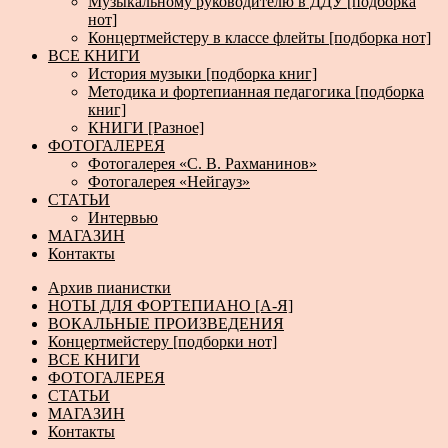
Музыкальному руководителю в ДДУ [подборка
нот]
Концертмейстеру в классе флейты [подборка нот]
ВСЕ КНИГИ
История музыки [подборка книг]
Методика и фортепианная педагогика [подборка
книг]
КНИГИ [Разное]
ФОТОГАЛЕРЕЯ
Фотогалерея «С. В. Рахманинов»
Фотогалерея «Нейгауз»
СТАТЬИ
Интервью
МАГАЗИН
Контакты
Архив пианистки
НОТЫ ДЛЯ ФОРТЕПИАНО [А-Я]
ВОКАЛЬНЫЕ ПРОИЗВЕДЕНИЯ
Концертмейстеру [подборки нот]
ВСЕ КНИГИ
ФОТОГАЛЕРЕЯ
СТАТЬИ
МАГАЗИН
Контакты