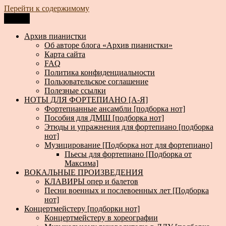
Перейти к содержимому
Меню
Архив пианистки
Всё для пианистов: ноты, книги, музыка, статьи…
Архив пианистки
Об авторе блога «Архив пианистки»
Карта сайта
FAQ
Политика конфиденциальности
Пользовательское соглашение
Полезные ссылки
НОТЫ ДЛЯ ФОРТЕПИАНО [А-Я]
Фортепианные ансамбли [подборка нот]
Пособия для ДМШ [подборка нот]
Этюды и упражнения для фортепиано [подборка
нот]
Музицирование [Подборка нот для фортепиано]
Пьесы для фортепиано [Подборка от
Максима]
ВОКАЛЬНЫЕ ПРОИЗВЕДЕНИЯ
КЛАВИРЫ опер и балетов
Песни военных и послевоенных лет [Подборка
нот]
Концертмейстеру [подборки нот]
Концертмейстеру в хореографии