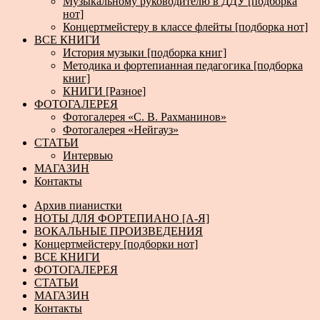
Музыкальному руководителю в ДДУ [подборка
нот]
Концертмейстеру в классе флейты [подборка нот]
ВСЕ КНИГИ
История музыки [подборка книг]
Методика и фортепианная педагогика [подборка
книг]
КНИГИ [Разное]
ФОТОГАЛЕРЕЯ
Фотогалерея «С. В. Рахманинов»
Фотогалерея «Нейгауз»
СТАТЬИ
Интервью
МАГАЗИН
Контакты
Архив пианистки
НОТЫ ДЛЯ ФОРТЕПИАНО [А-Я]
ВОКАЛЬНЫЕ ПРОИЗВЕДЕНИЯ
Концертмейстеру [подборки нот]
ВСЕ КНИГИ
ФОТОГАЛЕРЕЯ
СТАТЬИ
МАГАЗИН
Контакты