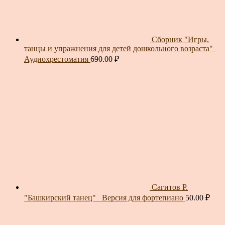
Сборник "Игры,
танцы и упражнения для детей дошкольного возраста"_
Аудиохрестоматия
690.00
₽
Сагитов Р.
"Башкирский танец"_ Версия для фортепиано
50.00
₽