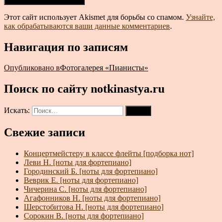
Этот сайт использует Akismet для борьбы со спамом.
Узнайте,
как обрабатываются ваши данные комментариев
.
Навигация по записям
Опубликовано в
Фотогалерея «Пианисты»
Поиск по сайту notkinastya.ru
Искать:
Поиск
Свежие записи
Концертмейстеру в классе флейты [подборка нот]
Леви Н. [ноты для фортепиано]
Городинский Б. [ноты для фортепиано]
Веврик Е. [ноты для фортепиано]
Чичерина С. [ноты для фортепиано]
Агафонников Н. [ноты для фортепиано]
Шерстобитова Н. [ноты для фортепиано]
Сорокин В. [ноты для фортепиано]