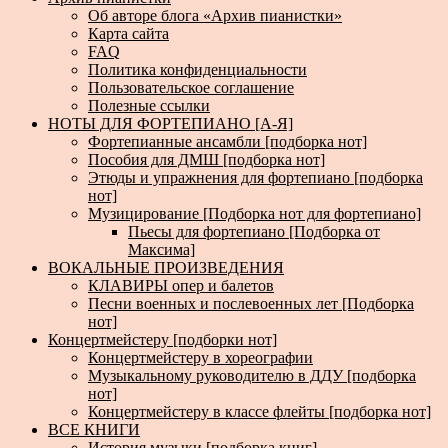
Об авторе блога «Архив пианистки»
Карта сайта
FAQ
Политика конфиденциальности
Пользовательское соглашение
Полезные ссылки
НОТЫ ДЛЯ ФОРТЕПИАНО [А-Я]
Фортепианные ансамбли [подборка нот]
Пособия для ДМШ [подборка нот]
Этюды и упражнения для фортепиано [подборка
нот]
Музицирование [Подборка нот для фортепиано]
Пьесы для фортепиано [Подборка от
Максима]
ВОКАЛЬНЫЕ ПРОИЗВЕДЕНИЯ
КЛАВИРЫ опер и балетов
Песни военных и послевоенных лет [Подборка
нот]
Концертмейстеру [подборки нот]
Концертмейстеру в хореографии
Музыкальному руководителю в ДДУ [подборка
нот]
Концертмейстеру в классе флейты [подборка нот]
ВСЕ КНИГИ
История музыки [подборка книг]