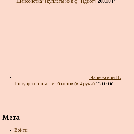
"Шансонетка" [куплеты из к.ф. 'Идиот']
200.00
₽
Чайковский П.
Попурри на темы из балетов (в 4 руки)
150.00
₽
Мета
Войти