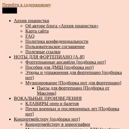
Перейти к содержимому
Меню
Архив пианистки
Всё для пианистов: ноты, книги, музыка, статьи…
Архив пианистки
Об авторе блога «Архив пианистки»
Карта сайта
FAQ
Политика конфиденциальности
Пользовательское соглашение
Полезные ссылки
НОТЫ ДЛЯ ФОРТЕПИАНО [А-Я]
Фортепианные ансамбли [подборка нот]
Пособия для ДМШ [подборка нот]
Этюды и упражнения для фортепиано [подборка
нот]
Музицирование [Подборка нот для фортепиано]
Пьесы для фортепиано [Подборка от
Максима]
ВОКАЛЬНЫЕ ПРОИЗВЕДЕНИЯ
КЛАВИРЫ опер и балетов
Песни военных и послевоенных лет [Подборка
нот]
Концертмейстеру [подборки нот]
Концертмейстеру в хореографии