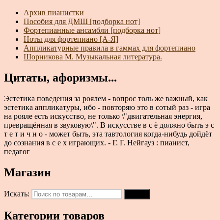
Архив пианистки
Пособия для ДМШ [подборка нот]
Фортепианные ансамбли [подборка нот]
Ноты для фортепиано [А-Я]
Аппликатурные правила в гаммах для фортепиано
Шорникова М. Музыкальная литература.
Цитаты, афоризмы...
Эстетика поведения за роялем - вопрос толь же важный, как
эстетика аппликатуры, ибо - повторяю это в сотый раз - игра
на рояле есть искусство, не только \"двигательная энергия,
превращённая в звуковую\". В искусстве в с ё должно быть э с
т е т и ч н о - может быть, эта тавтология когда-нибудь дойдёт
до сознания в с е х играющих. - Г. Г. Нейгауз : пианист,
педагог
Магазин
Искать:
Поиск
Категории товаров