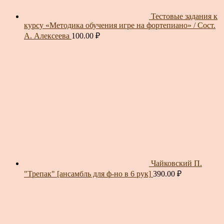
Тестовые задания к
курсу «Методика обучения игре на фортепиано» / Сост.
А. Алексеева
100.00
₽
Чайковский П.
"Трепак" [ансамбль для ф-но в 6 рук]
390.00
₽