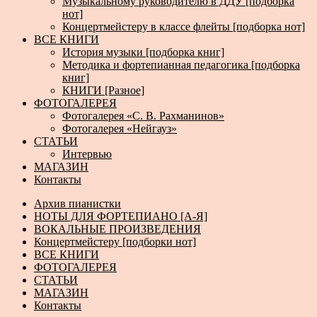
Музыкальному руководителю в ДДУ [подборка
нот]
Концертмейстеру в классе флейты [подборка нот]
ВСЕ КНИГИ
История музыки [подборка книг]
Методика и фортепианная педагогика [подборка
книг]
КНИГИ [Разное]
ФОТОГАЛЕРЕЯ
Фотогалерея «С. В. Рахманинов»
Фотогалерея «Нейгауз»
СТАТЬИ
Интервью
МАГАЗИН
Контакты
Архив пианистки
НОТЫ ДЛЯ ФОРТЕПИАНО [А-Я]
ВОКАЛЬНЫЕ ПРОИЗВЕДЕНИЯ
Концертмейстеру [подборки нот]
ВСЕ КНИГИ
ФОТОГАЛЕРЕЯ
СТАТЬИ
МАГАЗИН
Контакты