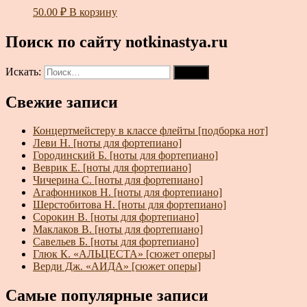
50.00
₽
В корзину
Поиск по сайту notkinastya.ru
Искать:
Поиск
Свежие записи
Концертмейстеру в классе флейты [подборка нот]
Леви Н. [ноты для фортепиано]
Городинский Б. [ноты для фортепиано]
Веврик Е. [ноты для фортепиано]
Чичерина С. [ноты для фортепиано]
Агафонников Н. [ноты для фортепиано]
Шерстобитова Н. [ноты для фортепиано]
Сорокин В. [ноты для фортепиано]
Маклаков В. [ноты для фортепиано]
Савельев Б. [ноты для фортепиано]
Глюк К. «АЛЬЦЕСТА» [сюжет оперы]
Верди Дж. «АИДА» [сюжет оперы]
Самые популярные записи