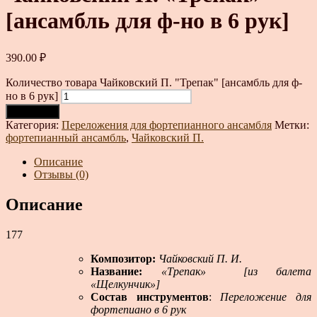
[ансамбль для ф-но в 6 рук]
390.00
₽
Количество товара Чайковский П. "Трепак" [ансамбль для ф-
но в 6 рук]
В корзину
Категория:
Переложения для фортепианного ансамбля
Метки:
фортепианный ансамбль
,
Чайковский П.
Описание
Отзывы (0)
Описание
177
Композитор:
Чайковский П. И.
Название:
«Трепак» [из балета
«Щелкунчик»]
Состав инструментов
:
Переложение для
фортепиано в 6 рук