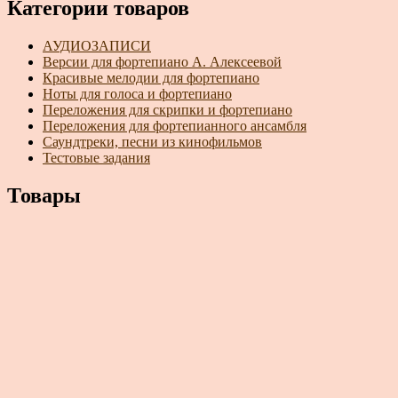
Категории товаров
АУДИОЗАПИСИ
Версии для фортепиано А. Алексеевой
Красивые мелодии для фортепиано
Ноты для голоса и фортепиано
Переложения для скрипки и фортепиано
Переложения для фортепианного ансамбля
Саундтреки, песни из кинофильмов
Тестовые задания
Товары