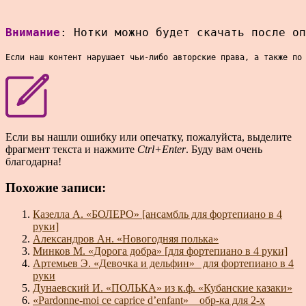
Внимание
: Нотки можно будет скачать после оп
Если наш контент нарушает чьи-либо авторские права, а также по
Если вы нашли ошибку или опечатку, пожалуйста, выделите
фрагмент текста и нажмите
Ctrl+Enter
. Буду вам очень
благодарна!
Похожие записи:
Казелла А. «БОЛЕРО» [ансамбль для фортепиано в 4
руки]
Александров Ан. «Новогодняя полька»
Минков М. «Дорога добра» [для фортепиано в 4 руки]
Артемьев Э. «Девочка и дельфин»_ для фортепиано в 4
руки
Дунаевский И. «ПОЛЬКА» из к.ф. «Кубанские казаки»
«Pardonne-moi ce caprice d’enfant» _ обр-ка для 2-х