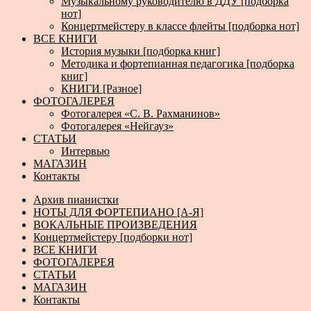
Музыкальному руководителю в ДДУ [подборка
нот]
Концертмейстеру в классе флейты [подборка нот]
ВСЕ КНИГИ
История музыки [подборка книг]
Методика и фортепианная педагогика [подборка
книг]
КНИГИ [Разное]
ФОТОГАЛЕРЕЯ
Фотогалерея «С. В. Рахманинов»
Фотогалерея «Нейгауз»
СТАТЬИ
Интервью
МАГАЗИН
Контакты
Архив пианистки
НОТЫ ДЛЯ ФОРТЕПИАНО [А-Я]
ВОКАЛЬНЫЕ ПРОИЗВЕДЕНИЯ
Концертмейстеру [подборки нот]
ВСЕ КНИГИ
ФОТОГАЛЕРЕЯ
СТАТЬИ
МАГАЗИН
Контакты