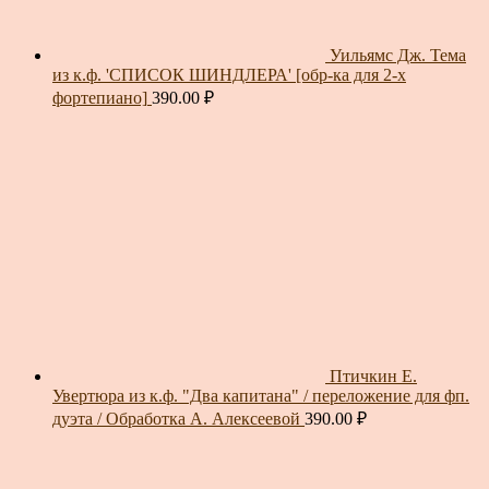
Уильямс Дж. Тема
из к.ф. 'СПИСОК ШИНДЛЕРА' [обр-ка для 2-х
фортепиано]
390.00
₽
Птичкин Е.
Увертюра из к.ф. "Два капитана" / переложение для фп.
дуэта / Обработка А. Алексеевой
390.00
₽