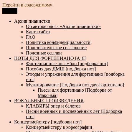
Перейти к содержимому
Меню
Архив пианистки
Всё для пианистов: ноты, книги, музыка, статьи…
Архив пианистки
Об авторе блога «Архив пианистки»
Карта сайта
FAQ
Политика конфиденциальности
Пользовательское соглашение
Полезные ссылки
НОТЫ ДЛЯ ФОРТЕПИАНО [А-Я]
Фортепианные ансамбли [подборка нот]
Пособия для ДМШ [подборка нот]
Этюды и упражнения для фортепиано [подборка
нот]
Музицирование [Подборка нот для фортепиано]
Пьесы для фортепиано [Подборка от
Максима]
ВОКАЛЬНЫЕ ПРОИЗВЕДЕНИЯ
КЛАВИРЫ опер и балетов
Песни военных и послевоенных лет [Подборка
нот]
Концертмейстеру [подборки нот]
Концертмейстеру в хореографии