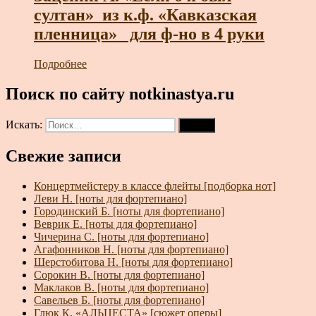
султан»_из к.ф. «Кавказская
пленница»_ для ф-но в 4 руки
Подробнее
Поиск по сайту notkinastya.ru
Искать:
Поиск
Свежие записи
Концертмейстеру в классе флейты [подборка нот]
Леви Н. [ноты для фортепиано]
Городинский Б. [ноты для фортепиано]
Веврик Е. [ноты для фортепиано]
Чичерина С. [ноты для фортепиано]
Агафонников Н. [ноты для фортепиано]
Шерстобитова Н. [ноты для фортепиано]
Сорокин В. [ноты для фортепиано]
Маклаков В. [ноты для фортепиано]
Савельев Б. [ноты для фортепиано]
Глюк К. «АЛЬЦЕСТА» [сюжет оперы]