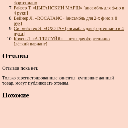
фортепиано
Райзер Т. «ЦЫГАНСКИЙ МАРШ» [ансамбль для ф-но в
4 руки]
Вейнер Л. «ROCATANC» [ансамбль для 2-х ф-но в 8
рук]
Сигмейстер Э. «ОХОТА» [ансамбль для фортепиано в 4
руки]
Кохен Л. «АЛЛИЛУЙЯ» _ ноты для фортепиано
[лёгкий вариант]
Отзывы
Отзывов пока нет.
Только зарегистрированные клиенты, купившие данный
товар, могут публиковать отзывы.
Похожие