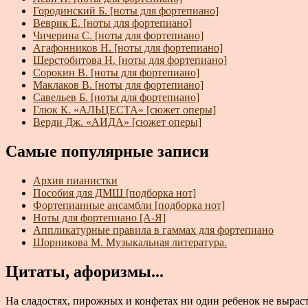
Городинский Б. [ноты для фортепиано]
Веврик Е. [ноты для фортепиано]
Чичерина С. [ноты для фортепиано]
Агафонников Н. [ноты для фортепиано]
Шерстобитова Н. [ноты для фортепиано]
Сорокин В. [ноты для фортепиано]
Маклаков В. [ноты для фортепиано]
Савельев Б. [ноты для фортепиано]
Глюк К. «АЛЬЦЕСТА» [сюжет оперы]
Верди Дж. «АИДА» [сюжет оперы]
Самые популярные записи
Архив пианистки
Пособия для ДМШ [подборка нот]
Фортепианные ансамбли [подборка нот]
Ноты для фортепиано [А-Я]
Аппликатурные правила в гаммах для фортепиано
Шорникова М. Музыкальная литература.
Цитаты, афоризмы...
На сладостях, пирожных и конфетах ни один ребенок не выраст