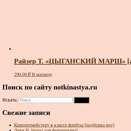
Райзер Т. «ЦЫГАНСКИЙ МАРШ» [анс
290.00
₽
В корзину
Поиск по сайту notkinastya.ru
Искать:
Поиск
Свежие записи
Концертмейстеру в классе флейты [подборка нот]
Леви Н. [ноты для фортепиано]