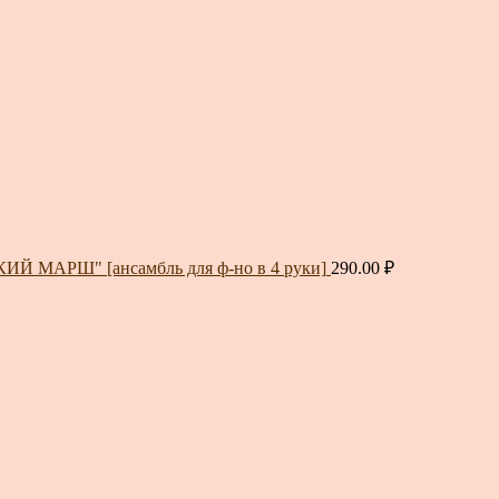
ИЙ МАРШ" [ансамбль для ф-но в 4 руки]
290.00
₽