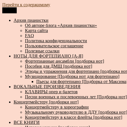
Перейти к содержимому
Меню
Архив пианистки
Всё для пианистов: ноты, книги, музыка, статьи…
Архив пианистки
Об авторе блога «Архив пианистки»
Карта сайта
FAQ
Политика конфиденциальности
Пользовательское соглашение
Полезные ссылки
НОТЫ ДЛЯ ФОРТЕПИАНО [А-Я]
Фортепианные ансамбли [подборка нот]
Пособия для ДМШ [подборка нот]
Этюды и упражнения для фортепиано [подборка но
Музицирование [Подборка нот для фортепиано]
Пьесы для фортепиано [Подборка от Максима
ВОКАЛЬНЫЕ ПРОИЗВЕДЕНИЯ
КЛАВИРЫ опер и балетов
Песни военных и послевоенных лет [Подборка нот]
Концертмейстеру [подборки нот]
Концертмейстеру в хореографии
Музыкальному руководителю в ДДУ [подборка нот
Концертмейстеру в классе флейты [подборка нот]
ВСЕ КНИГИ