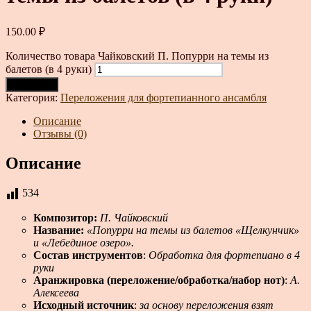
150.00
₽
Количество товара Чайковский П. Попурри на темы из
балетов (в 4 руки)
В корзину
Категория:
Переложения для фортепианного ансамбля
Описание
Отзывы (0)
Описание
534
Композитор:
П. Чайковский
Название:
«Попурри на темы из балетов «Щелкунчик»
и «Лебединое озеро».
Состав инструментов
:
Обработка для фортепиано в 4
руки
Аранжировка (переложение/обработка/набор нот)
:
А.
Алексеева
Исходный источник
:
за основу переложения взят