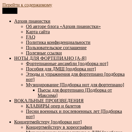
Перейти к содержимому
Меню
Архив пианистки
Всё для пианистов: ноты, книги, музыка, статьи…
Архив пианистки
Об авторе блога «Архив пианистки»
Карта сайта
FAQ
Политика конфиденциальности
Пользовательское соглашение
Полезные ссылки
НОТЫ ДЛЯ ФОРТЕПИАНО [А-Я]
Фортепианные ансамбли [подборка нот]
Пособия для ДМШ [подборка нот]
Этюды и упражнения для фортепиано [подборка
нот]
Музицирование [Подборка нот для фортепиано]
Пьесы для фортепиано [Подборка от
Максима]
ВОКАЛЬНЫЕ ПРОИЗВЕДЕНИЯ
КЛАВИРЫ опер и балетов
Песни военных и послевоенных лет [Подборка
нот]
Концертмейстеру [подборки нот]
Концертмейстеру в хореографии