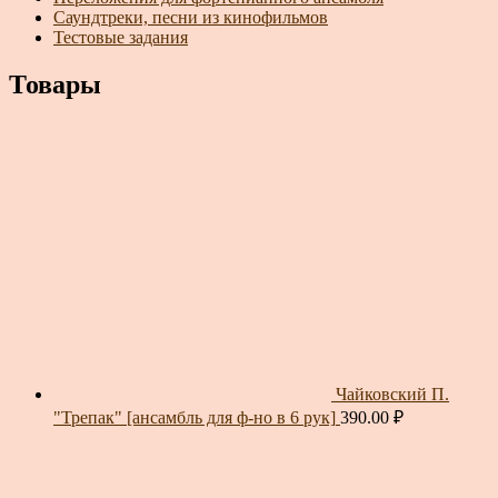
Саундтреки, песни из кинофильмов
Тестовые задания
Товары
Чайковский П.
"Трепак" [ансамбль для ф-но в 6 рук]
390.00
₽