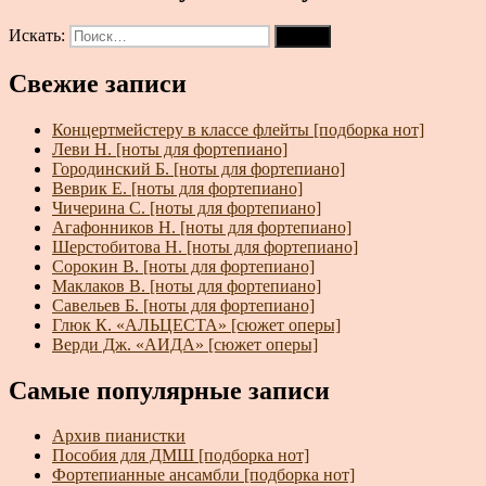
Искать:
Поиск
Свежие записи
Концертмейстеру в классе флейты [подборка нот]
Леви Н. [ноты для фортепиано]
Городинский Б. [ноты для фортепиано]
Веврик Е. [ноты для фортепиано]
Чичерина С. [ноты для фортепиано]
Агафонников Н. [ноты для фортепиано]
Шерстобитова Н. [ноты для фортепиано]
Сорокин В. [ноты для фортепиано]
Маклаков В. [ноты для фортепиано]
Савельев Б. [ноты для фортепиано]
Глюк К. «АЛЬЦЕСТА» [сюжет оперы]
Верди Дж. «АИДА» [сюжет оперы]
Самые популярные записи
Архив пианистки
Пособия для ДМШ [подборка нот]
Фортепианные ансамбли [подборка нот]