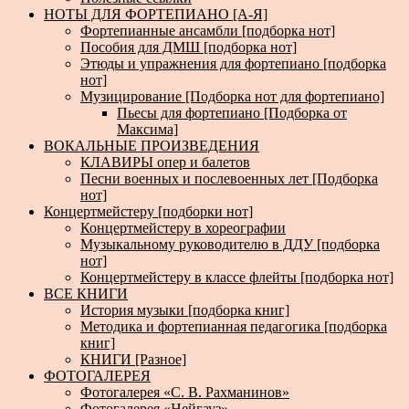
НОТЫ ДЛЯ ФОРТЕПИАНО [А-Я]
Фортепианные ансамбли [подборка нот]
Пособия для ДМШ [подборка нот]
Этюды и упражнения для фортепиано [подборка
нот]
Музицирование [Подборка нот для фортепиано]
Пьесы для фортепиано [Подборка от
Максима]
ВОКАЛЬНЫЕ ПРОИЗВЕДЕНИЯ
КЛАВИРЫ опер и балетов
Песни военных и послевоенных лет [Подборка
нот]
Концертмейстеру [подборки нот]
Концертмейстеру в хореографии
Музыкальному руководителю в ДДУ [подборка
нот]
Концертмейстеру в классе флейты [подборка нот]
ВСЕ КНИГИ
История музыки [подборка книг]
Методика и фортепианная педагогика [подборка
книг]
КНИГИ [Разное]
ФОТОГАЛЕРЕЯ
Фотогалерея «С. В. Рахманинов»
Фотогалерея «Нейгауз»