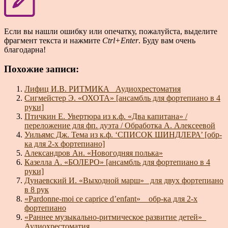
Если вы нашли ошибку или опечатку, пожалуйста, выделите
фрагмент текста и нажмите
Ctrl+Enter
. Буду вам очень
благодарна!
Похожие записи:
Лифиц И.В. РИТМИКА_ Аудиохрестоматия
Сигмейстер Э. «ОХОТА» [ансамбль для фортепиано в 4
руки]
Птичкин Е. Увертюра из к.ф. «Два капитана» /
переложение для фп. дуэта / Обработка А. Алексеевой
Уильямс Дж. Тема из к.ф. ‘СПИСОК ШИНДЛЕРА’ [обр-
ка для 2-х фортепиано]
Александров Ан. «Новогодняя полька»
Казелла А. «БОЛЕРО» [ансамбль для фортепиано в 4
руки]
Дунаевский И. «Выходной марш»_ для двух фортепиано
в 8 рук
«Pardonne-moi ce caprice d’enfant» _ обр-ка для 2-х
фортепиано
«Раннее музыкально-ритмическое развитие детей»_
Аудиохрестоматия