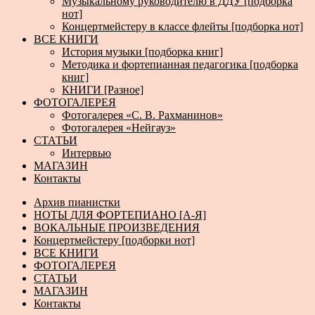
Музыкальному руководителю в ДДУ [подборка
нот]
Концертмейстеру в классе флейты [подборка нот]
ВСЕ КНИГИ
История музыки [подборка книг]
Методика и фортепианная педагогика [подборка
книг]
КНИГИ [Разное]
ФОТОГАЛЕРЕЯ
Фотогалерея «С. В. Рахманинов»
Фотогалерея «Нейгауз»
СТАТЬИ
Интервью
МАГАЗИН
Контакты
Архив пианистки
НОТЫ ДЛЯ ФОРТЕПИАНО [А-Я]
ВОКАЛЬНЫЕ ПРОИЗВЕДЕНИЯ
Концертмейстеру [подборки нот]
ВСЕ КНИГИ
ФОТОГАЛЕРЕЯ
СТАТЬИ
МАГАЗИН
Контакты