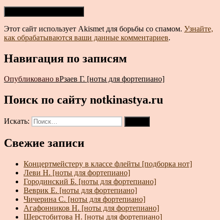
Этот сайт использует Akismet для борьбы со спамом.
Узнайте,
как обрабатываются ваши данные комментариев
.
Навигация по записям
Опубликовано в
Рзаев Г. [ноты для фортепиано]
Поиск по сайту notkinastya.ru
Искать:
Поиск
Свежие записи
Концертмейстеру в классе флейты [подборка нот]
Леви Н. [ноты для фортепиано]
Городинский Б. [ноты для фортепиано]
Веврик Е. [ноты для фортепиано]
Чичерина С. [ноты для фортепиано]
Агафонников Н. [ноты для фортепиано]
Шерстобитова Н. [ноты для фортепиано]