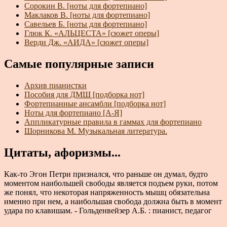
Сорокин В. [ноты для фортепиано]
Маклаков В. [ноты для фортепиано]
Савельев Б. [ноты для фортепиано]
Глюк К. «АЛЬЦЕСТА» [сюжет оперы]
Верди Дж. «АИДА» [сюжет оперы]
Самые популярные записи
Архив пианистки
Пособия для ДМШ [подборка нот]
Фортепианные ансамбли [подборка нот]
Ноты для фортепиано [А-Я]
Аппликатурные правила в гаммах для фортепиано
Шорникова М. Музыкальная литература.
Цитаты, афоризмы...
Как-то Эгон Петри признался, что раньше он думал, будто
моментом наибольшей свободы является подъем руки, потом
же понял, что некоторая напряженность мышц обязательна
именно при нем, а наибольшая свобода должна быть в момент
удара по клавишам. - Гольденвейзер А.Б. : пианист, педагог