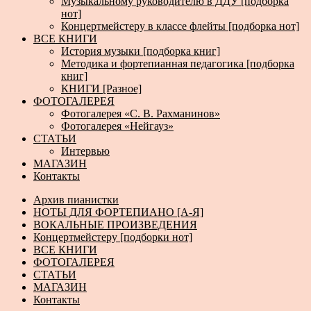
Музыкальному руководителю в ДДУ [подборка
нот]
Концертмейстеру в классе флейты [подборка нот]
ВСЕ КНИГИ
История музыки [подборка книг]
Методика и фортепианная педагогика [подборка
книг]
КНИГИ [Разное]
ФОТОГАЛЕРЕЯ
Фотогалерея «С. В. Рахманинов»
Фотогалерея «Нейгауз»
СТАТЬИ
Интервью
МАГАЗИН
Контакты
Архив пианистки
НОТЫ ДЛЯ ФОРТЕПИАНО [А-Я]
ВОКАЛЬНЫЕ ПРОИЗВЕДЕНИЯ
Концертмейстеру [подборки нот]
ВСЕ КНИГИ
ФОТОГАЛЕРЕЯ
СТАТЬИ
МАГАЗИН
Контакты