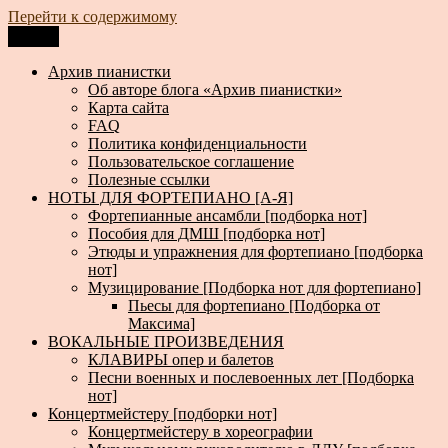
Перейти к содержимому
Меню
Архив пианистки
Всё для пианистов: ноты, книги, музыка, статьи…
Архив пианистки
Об авторе блога «Архив пианистки»
Карта сайта
FAQ
Политика конфиденциальности
Пользовательское соглашение
Полезные ссылки
НОТЫ ДЛЯ ФОРТЕПИАНО [А-Я]
Фортепианные ансамбли [подборка нот]
Пособия для ДМШ [подборка нот]
Этюды и упражнения для фортепиано [подборка
нот]
Музицирование [Подборка нот для фортепиано]
Пьесы для фортепиано [Подборка от
Максима]
ВОКАЛЬНЫЕ ПРОИЗВЕДЕНИЯ
КЛАВИРЫ опер и балетов
Песни военных и послевоенных лет [Подборка
нот]
Концертмейстеру [подборки нот]
Концертмейстеру в хореографии