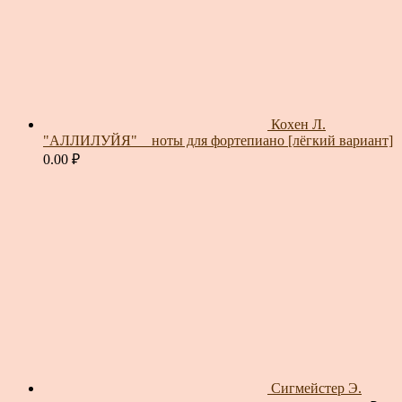
Кохен Л.
"АЛЛИЛУЙЯ" _ ноты для фортепиано [лёгкий вариант]
0.00
₽
Сигмейстер Э.