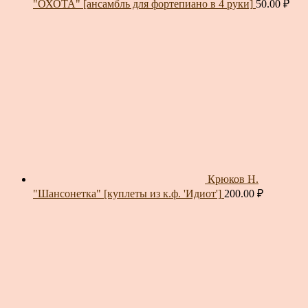
"ОХОТА" [ансамбль для фортепиано в 4 руки]
50.00
₽
Крюков Н.
"Шансонетка" [куплеты из к.ф. 'Идиот']
200.00
₽