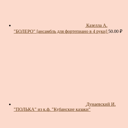
Казелла А.
"БОЛЕРО" [ансамбль для фортепиано в 4 руки]
50.00
₽
Дунаевский И.
"ПОЛЬКА" из к.ф. "Кубанские казаки"