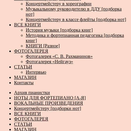
Концертмейстеру в хореографии
Музыкальному руководителю в ДДУ [подборка
нот]
Концертмейстеру в классе флейты [подборка нот]
ВСЕ КНИГИ
История музыки [подборка книг]
Методика и фортепианная педагогика [подборка
книг]
КНИГИ [Разное]
ФОТОГАЛЕРЕЯ
Фотогалерея «С. В. Рахманинов»
Фотогалерея «Нейгауз»
СТАТЬИ
Интервью
МАГАЗИН
Контакты
Архив пианистки
НОТЫ ДЛЯ ФОРТЕПИАНО [А-Я]
ВОКАЛЬНЫЕ ПРОИЗВЕДЕНИЯ
Концертмейстеру [подборки нот]
ВСЕ КНИГИ
ФОТОГАЛЕРЕЯ
СТАТЬИ
МАГАЗИН