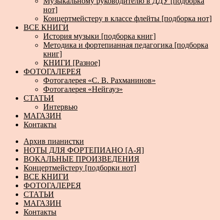
Музыкальному руководителю в ДДУ [подборка
нот]
Концертмейстеру в классе флейты [подборка нот]
ВСЕ КНИГИ
История музыки [подборка книг]
Методика и фортепианная педагогика [подборка
книг]
КНИГИ [Разное]
ФОТОГАЛЕРЕЯ
Фотогалерея «С. В. Рахманинов»
Фотогалерея «Нейгауз»
СТАТЬИ
Интервью
МАГАЗИН
Контакты
Архив пианистки
НОТЫ ДЛЯ ФОРТЕПИАНО [А-Я]
ВОКАЛЬНЫЕ ПРОИЗВЕДЕНИЯ
Концертмейстеру [подборки нот]
ВСЕ КНИГИ
ФОТОГАЛЕРЕЯ
СТАТЬИ
МАГАЗИН
Контакты