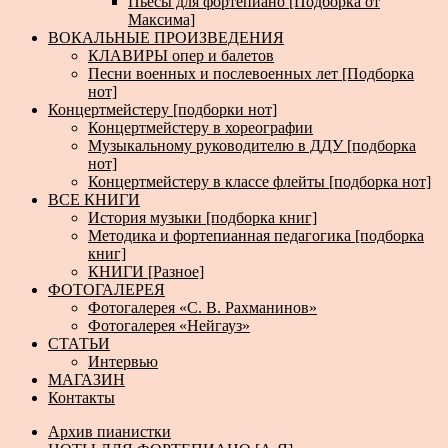
Пьесы для фортепиано [Подборка от
Максима]
ВОКАЛЬНЫЕ ПРОИЗВЕДЕНИЯ
КЛАВИРЫ опер и балетов
Песни военных и послевоенных лет [Подборка
нот]
Концертмейстеру [подборки нот]
Концертмейстеру в хореографии
Музыкальному руководителю в ДДУ [подборка
нот]
Концертмейстеру в классе флейты [подборка нот]
ВСЕ КНИГИ
История музыки [подборка книг]
Методика и фортепианная педагогика [подборка
книг]
КНИГИ [Разное]
ФОТОГАЛЕРЕЯ
Фотогалерея «С. В. Рахманинов»
Фотогалерея «Нейгауз»
СТАТЬИ
Интервью
МАГАЗИН
Контакты
Архив пианистки