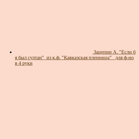
Зацепин А. "Если б
я был султан"_из к.ф. "Кавказская пленница"_ для ф-но
в 4 руки