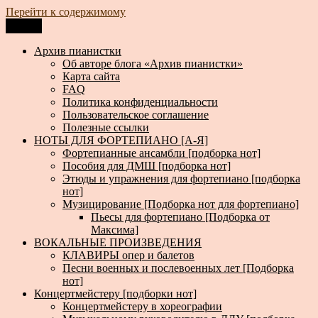
Перейти к содержимому
Меню
Архив пианистки
Всё для пианистов: ноты, книги, музыка, статьи…
Архив пианистки
Об авторе блога «Архив пианистки»
Карта сайта
FAQ
Политика конфиденциальности
Пользовательское соглашение
Полезные ссылки
НОТЫ ДЛЯ ФОРТЕПИАНО [А-Я]
Фортепианные ансамбли [подборка нот]
Пособия для ДМШ [подборка нот]
Этюды и упражнения для фортепиано [подборка
нот]
Музицирование [Подборка нот для фортепиано]
Пьесы для фортепиано [Подборка от
Максима]
ВОКАЛЬНЫЕ ПРОИЗВЕДЕНИЯ
КЛАВИРЫ опер и балетов
Песни военных и послевоенных лет [Подборка
нот]
Концертмейстеру [подборки нот]
Концертмейстеру в хореографии