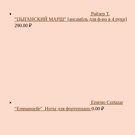
Райзер Т.
"ЦЫГАНСКИЙ МАРШ" [ансамбль для ф-но в 4 руки]
290.00
₽
Ernesto Cortazar
"Emmanuelle"_Ноты для фортепиано
0.00
₽