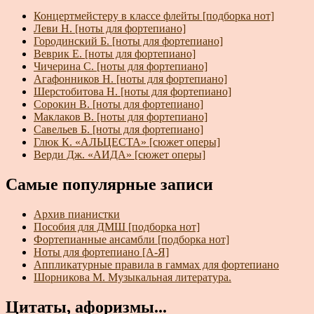
Концертмейстеру в классе флейты [подборка нот]
Леви Н. [ноты для фортепиано]
Городинский Б. [ноты для фортепиано]
Веврик Е. [ноты для фортепиано]
Чичерина С. [ноты для фортепиано]
Агафонников Н. [ноты для фортепиано]
Шерстобитова Н. [ноты для фортепиано]
Сорокин В. [ноты для фортепиано]
Маклаков В. [ноты для фортепиано]
Савельев Б. [ноты для фортепиано]
Глюк К. «АЛЬЦЕСТА» [сюжет оперы]
Верди Дж. «АИДА» [сюжет оперы]
Самые популярные записи
Архив пианистки
Пособия для ДМШ [подборка нот]
Фортепианные ансамбли [подборка нот]
Ноты для фортепиано [А-Я]
Аппликатурные правила в гаммах для фортепиано
Шорникова М. Музыкальная литература.
Цитаты, афоризмы...