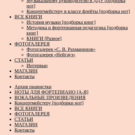
Музыкальному руководителю в ДДУ [подборка
нот]
Концертмейстеру в классе флейты [подборка нот]
ВСЕ КНИГИ
История музыки [подборка книг]
Методика и фортепианная педагогика [подборка
книг]
КНИГИ [Разное]
ФОТОГАЛЕРЕЯ
Фотогалерея «С. В. Рахманинов»
Фотогалерея «Нейгауз»
СТАТЬИ
Интервью
МАГАЗИН
Контакты
Архив пианистки
НОТЫ ДЛЯ ФОРТЕПИАНО [А-Я]
ВОКАЛЬНЫЕ ПРОИЗВЕДЕНИЯ
Концертмейстеру [подборки нот]
ВСЕ КНИГИ
ФОТОГАЛЕРЕЯ
СТАТЬИ
МАГАЗИН
Контакты