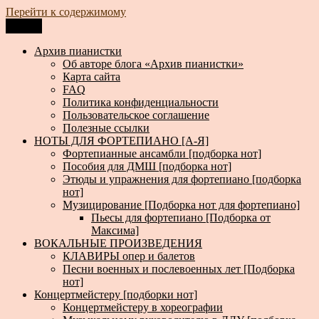
Перейти к содержимому
Меню
Архив пианистки
Всё для пианистов: ноты, книги, музыка, статьи…
Архив пианистки
Об авторе блога «Архив пианистки»
Карта сайта
FAQ
Политика конфиденциальности
Пользовательское соглашение
Полезные ссылки
НОТЫ ДЛЯ ФОРТЕПИАНО [А-Я]
Фортепианные ансамбли [подборка нот]
Пособия для ДМШ [подборка нот]
Этюды и упражнения для фортепиано [подборка
нот]
Музицирование [Подборка нот для фортепиано]
Пьесы для фортепиано [Подборка от
Максима]
ВОКАЛЬНЫЕ ПРОИЗВЕДЕНИЯ
КЛАВИРЫ опер и балетов
Песни военных и послевоенных лет [Подборка
нот]
Концертмейстеру [подборки нот]
Концертмейстеру в хореографии