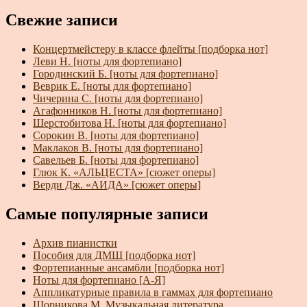
Свежие записи
Концертмейстеру в классе флейты [подборка нот]
Леви Н. [ноты для фортепиано]
Городинский Б. [ноты для фортепиано]
Веврик Е. [ноты для фортепиано]
Чичерина С. [ноты для фортепиано]
Агафонников Н. [ноты для фортепиано]
Шерстобитова Н. [ноты для фортепиано]
Сорокин В. [ноты для фортепиано]
Маклаков В. [ноты для фортепиано]
Савельев Б. [ноты для фортепиано]
Глюк К. «АЛЬЦЕСТА» [сюжет оперы]
Верди Дж. «АИДА» [сюжет оперы]
Самые популярные записи
Архив пианистки
Пособия для ДМШ [подборка нот]
Фортепианные ансамбли [подборка нот]
Ноты для фортепиано [А-Я]
Аппликатурные правила в гаммах для фортепиано
Шорникова М. Музыкальная литература.