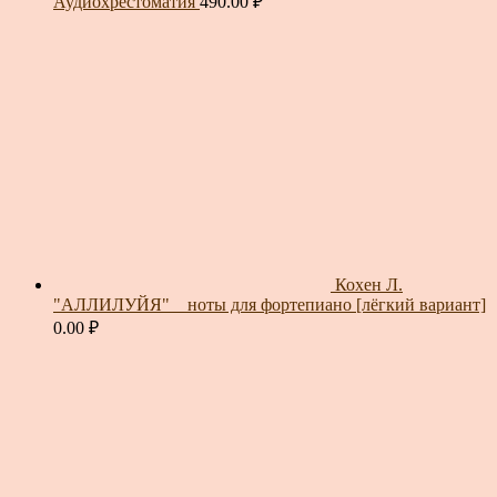
Аудиохрестоматия
490.00
₽
Кохен Л.
"АЛЛИЛУЙЯ" _ ноты для фортепиано [лёгкий вариант]
0.00
₽