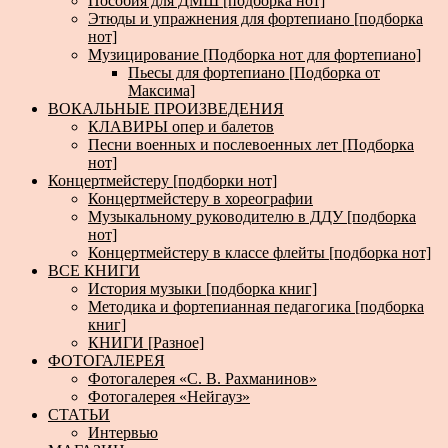
Пособия для ДМШ [подборка нот]
Этюды и упражнения для фортепиано [подборка
нот]
Музицирование [Подборка нот для фортепиано]
Пьесы для фортепиано [Подборка от
Максима]
ВОКАЛЬНЫЕ ПРОИЗВЕДЕНИЯ
КЛАВИРЫ опер и балетов
Песни военных и послевоенных лет [Подборка
нот]
Концертмейстеру [подборки нот]
Концертмейстеру в хореографии
Музыкальному руководителю в ДДУ [подборка
нот]
Концертмейстеру в классе флейты [подборка нот]
ВСЕ КНИГИ
История музыки [подборка книг]
Методика и фортепианная педагогика [подборка
книг]
КНИГИ [Разное]
ФОТОГАЛЕРЕЯ
Фотогалерея «С. В. Рахманинов»
Фотогалерея «Нейгауз»
СТАТЬИ
Интервью