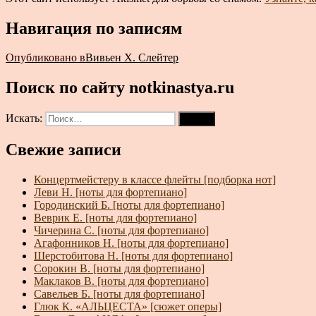
Навигация по записям
Опубликовано в
Вивьен Х. Слейтер
Поиск по сайту notkinastya.ru
Искать:
Поиск
Свежие записи
Концертмейстеру в классе флейты [подборка нот]
Леви Н. [ноты для фортепиано]
Городинский Б. [ноты для фортепиано]
Веврик Е. [ноты для фортепиано]
Чичерина С. [ноты для фортепиано]
Агафонников Н. [ноты для фортепиано]
Шерстобитова Н. [ноты для фортепиано]
Сорокин В. [ноты для фортепиано]
Маклаков В. [ноты для фортепиано]
Савельев Б. [ноты для фортепиано]
Глюк К. «АЛЬЦЕСТА» [сюжет оперы]