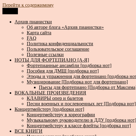
Перейти к содержимому
Меню
Архив пианистки
Всё для пианистов: ноты, книги, музыка, статьи…
Архив пианистки
Об авторе блога «Архив пианистки»
Карта сайта
FAQ
Политика конфиденциальности
Пользовательское соглашение
Полезные ссылки
НОТЫ ДЛЯ ФОРТЕПИАНО [А-Я]
Фортепианные ансамбли [подборка нот]
Пособия для ДМШ [подборка нот]
Этюды и упражнения для фортепиано [подборка но
Музицирование [Подборка нот для фортепиано]
Пьесы для фортепиано [Подборка от Максима
ВОКАЛЬНЫЕ ПРОИЗВЕДЕНИЯ
КЛАВИРЫ опер и балетов
Песни военных и послевоенных лет [Подборка нот]
Концертмейстеру [подборки нот]
Концертмейстеру в хореографии
Музыкальному руководителю в ДДУ [подборка нот
Концертмейстеру в классе флейты [подборка нот]
ВСЕ КНИГИ