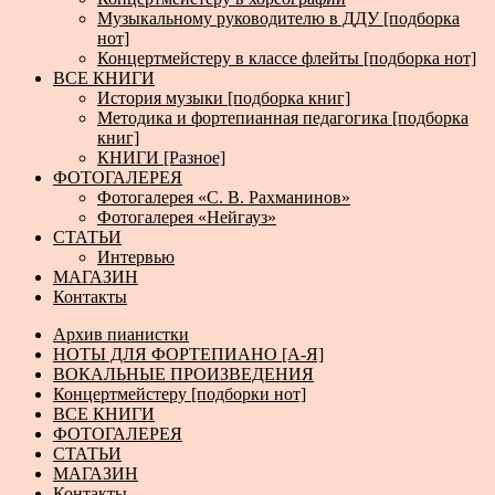
Музыкальному руководителю в ДДУ [подборка
нот]
Концертмейстеру в классе флейты [подборка нот]
ВСЕ КНИГИ
История музыки [подборка книг]
Методика и фортепианная педагогика [подборка
книг]
КНИГИ [Разное]
ФОТОГАЛЕРЕЯ
Фотогалерея «С. В. Рахманинов»
Фотогалерея «Нейгауз»
СТАТЬИ
Интервью
МАГАЗИН
Контакты
Архив пианистки
НОТЫ ДЛЯ ФОРТЕПИАНО [А-Я]
ВОКАЛЬНЫЕ ПРОИЗВЕДЕНИЯ
Концертмейстеру [подборки нот]
ВСЕ КНИГИ
ФОТОГАЛЕРЕЯ
СТАТЬИ
МАГАЗИН
Контакты