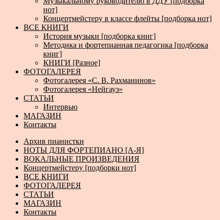
Музыкальному руководителю в ДДУ [подборка
нот]
Концертмейстеру в классе флейты [подборка нот]
ВСЕ КНИГИ
История музыки [подборка книг]
Методика и фортепианная педагогика [подборка
книг]
КНИГИ [Разное]
ФОТОГАЛЕРЕЯ
Фотогалерея «С. В. Рахманинов»
Фотогалерея «Нейгауз»
СТАТЬИ
Интервью
МАГАЗИН
Контакты
Архив пианистки
НОТЫ ДЛЯ ФОРТЕПИАНО [А-Я]
ВОКАЛЬНЫЕ ПРОИЗВЕДЕНИЯ
Концертмейстеру [подборки нот]
ВСЕ КНИГИ
ФОТОГАЛЕРЕЯ
СТАТЬИ
МАГАЗИН
Контакты