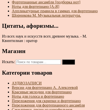
Фортепианные ансамбли [подборка нот]
Ноты для фортепиано [А-Я]
Аппликатурные правила в гаммах для фортепиано
Шорникова М. Музыкальная литература.
Цитаты, афоризмы...
Из всех наук и искусств всех древнее музыка. - М.
Квинтилиан : оратор
Магазин
Искать:
Поиск
Категории товаров
АУДИОЗАПИСИ
Версии для фортепиано А. Алексеевой
Красивые мелодии для фортепиано
Ноты для голоса и фортепиано
Переложения для скрипки и фортепиано
Переложения для фортепианного ансамбля
Саундтреки, песни из кинофильмов