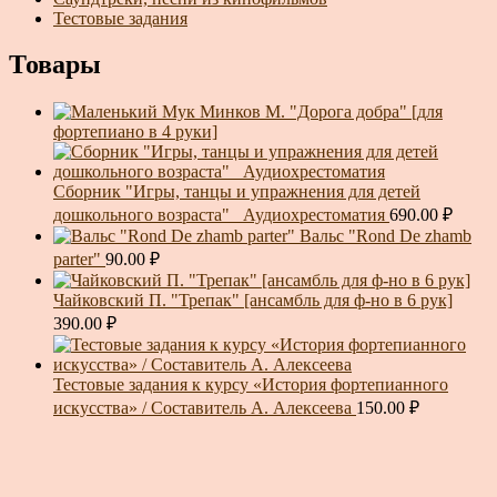
Тестовые задания
Товары
Минков М. "Дорога добра" [для
фортепиано в 4 руки]
Сборник "Игры, танцы и упражнения для детей
дошкольного возраста"_ Аудиохрестоматия
690.00
₽
Вальс "Rond De zhamb
parter"
90.00
₽
Чайковский П. "Трепак" [ансамбль для ф-но в 6 рук]
390.00
₽
Тестовые задания к курсу «История фортепианного
искусства» / Составитель А. Алексеева
150.00
₽