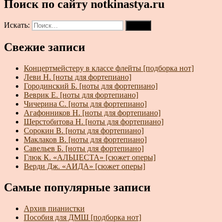
Поиск по сайту notkinastya.ru
Искать:
Поиск
Свежие записи
Концертмейстеру в классе флейты [подборка нот]
Леви Н. [ноты для фортепиано]
Городинский Б. [ноты для фортепиано]
Веврик Е. [ноты для фортепиано]
Чичерина С. [ноты для фортепиано]
Агафонников Н. [ноты для фортепиано]
Шерстобитова Н. [ноты для фортепиано]
Сорокин В. [ноты для фортепиано]
Маклаков В. [ноты для фортепиано]
Савельев Б. [ноты для фортепиано]
Глюк К. «АЛЬЦЕСТА» [сюжет оперы]
Верди Дж. «АИДА» [сюжет оперы]
Самые популярные записи
Архив пианистки
Пособия для ДМШ [подборка нот]