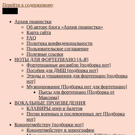
Перейти к содержимому
Меню
Архив пианистки
Всё для пианистов: ноты, книги, музыка, статьи…
Архив пианистки
Об авторе блога «Архив пианистки»
Карта сайта
FAQ
Политика конфиденциальности
Пользовательское соглашение
Полезные ссылки
НОТЫ ДЛЯ ФОРТЕПИАНО [А-Я]
Фортепианные ансамбли [подборка нот]
Пособия для ДМШ [подборка нот]
Этюды и упражнения для фортепиано [подборка
нот]
Музицирование [Подборка нот для фортепиано]
Пьесы для фортепиано [Подборка от
Максима]
ВОКАЛЬНЫЕ ПРОИЗВЕДЕНИЯ
КЛАВИРЫ опер и балетов
Песни военных и послевоенных лет [Подборка
нот]
Концертмейстеру [подборки нот]
Концертмейстеру в хореографии