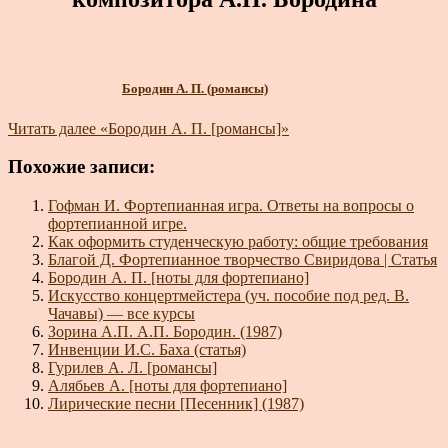
Бородин А. П. (романсы)
Читать далее
«Бородин А. П. [романсы]»
Похожие записи:
Гофман И. Фортепианная игра. Ответы на вопросы о
фортепианной игре.
Как оформить студенческую работу: общие требования
Благой Д. Фортепианное творчество Свиридова | Статья
Бородин А. П. [ноты для фортепиано]
Искусство концертмейстера (уч. пособие под ред. В.
Чачавы) — все курсы
Зорина А.П. А.П. Бородин. (1987)
Инвенции И.С. Баха (статья)
Гурилев А. Л. [романсы]
Алябьев А. [ноты для фортепиано]
Лирические песни [Песенник] (1987)