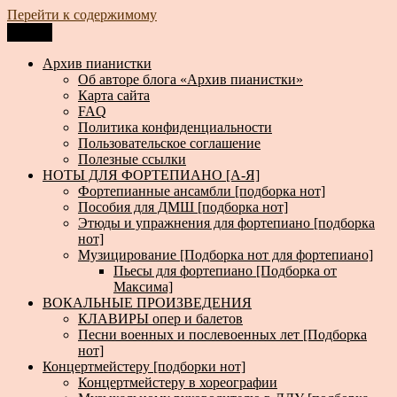
Перейти к содержимому
Меню
Архив пианистки
Всё для пианистов: ноты, книги, музыка, статьи…
Архив пианистки
Об авторе блога «Архив пианистки»
Карта сайта
FAQ
Политика конфиденциальности
Пользовательское соглашение
Полезные ссылки
НОТЫ ДЛЯ ФОРТЕПИАНО [А-Я]
Фортепианные ансамбли [подборка нот]
Пособия для ДМШ [подборка нот]
Этюды и упражнения для фортепиано [подборка
нот]
Музицирование [Подборка нот для фортепиано]
Пьесы для фортепиано [Подборка от
Максима]
ВОКАЛЬНЫЕ ПРОИЗВЕДЕНИЯ
КЛАВИРЫ опер и балетов
Песни военных и послевоенных лет [Подборка
нот]
Концертмейстеру [подборки нот]
Концертмейстеру в хореографии