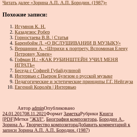
Читать далее
«Зорина А.П. А.П. Бородин. (1987)»
Похожие записи:
Игумнов К. Н.
Казадезюс Робер
Горностаева В.В. | Статья
Баренбойм Л. «О ВСЛУШИВАНИИ В МУЗЫКУ»
Вершинин А. «Штрихи к портрету. Вспоминая Елену
Петровну Ховен»
Гофман И.: «КАК РУБИНШТЕЙН УЧИЛ МЕНЯ
ИГРАТЬ»
Беседа с Софией Губайдулиной
Интервью с Пьером Булезом о русской музыке
Педагогические и эстетические принципы Г.Г. Нейгауза
Евгений Королёв | Интервью
Автор
admin
Опубликовано
24.01.2017
08.11.2021
Формат
Заметка
Рубрики
Книги
[PDF]
Метки
"ЖЗЛ"
,
Биография композитора
,
Бородин А.
,
Зорина А.
,
Творчество композитора
Добавить комментарий
к
записи Зорина А.П. А.П. Бородин. (1987)