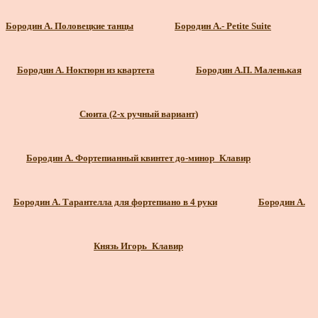
Бородин А. Половецкие танцы
Бородин А.- Petite Suite
Бородин А. Ноктюрн из квартета
Бородин А.П. Маленькая
Сюита (2-х ручный вариант)
Бородин А. Фортепианный квинтет до-минор_Клавир
Бородин А. Тарантелла для фортепиано в 4 руки
Бородин А.
Князь Игорь_Клавир