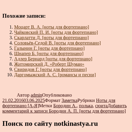
Похожие записи:
Моцарт В. А. [ноты для фортепиано]
Чайковский П. И. [ноты для фортепиано]
Скарлатти Д. [ноты для фортепиано]
Соловьёв-Седой В. [ноты для фортепиано]
Галынин Г. [ноты для фортепиано]
Шнапер Б. [ноты для фортепиано]
Адлер Бернард [ноты для фортепиано]
Житомирский Д. «Роберт Шуман»
Свиридов Г. [ноты для фортепиано]
Даргомыжский А. С. [романсы и песни]
Автор
admin
Опубликовано
21.02.2016
03.06.2025
Формат
Заметка
Рубрики
Ноты для
фортепиано [А-Я]
Метки
Бородин А.
,
полька
,
сюита
Добавить
комментарий
к записи Бородин А. П. [ноты для фортепиано]
Поиск по сайту notkinastya.ru