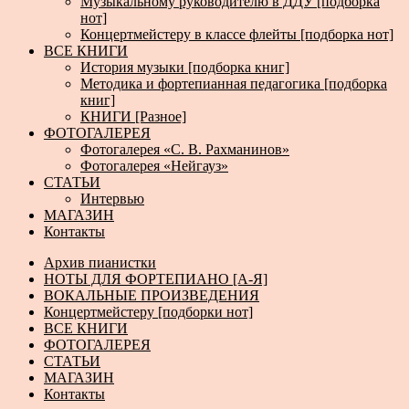
Музыкальному руководителю в ДДУ [подборка
нот]
Концертмейстеру в классе флейты [подборка нот]
ВСЕ КНИГИ
История музыки [подборка книг]
Методика и фортепианная педагогика [подборка
книг]
КНИГИ [Разное]
ФОТОГАЛЕРЕЯ
Фотогалерея «С. В. Рахманинов»
Фотогалерея «Нейгауз»
СТАТЬИ
Интервью
МАГАЗИН
Контакты
Архив пианистки
НОТЫ ДЛЯ ФОРТЕПИАНО [А-Я]
ВОКАЛЬНЫЕ ПРОИЗВЕДЕНИЯ
Концертмейстеру [подборки нот]
ВСЕ КНИГИ
ФОТОГАЛЕРЕЯ
СТАТЬИ
МАГАЗИН
Контакты