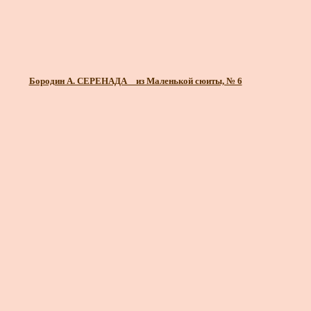
Бородин А. СЕРЕНАДА _ из Маленькой сюиты, № 6