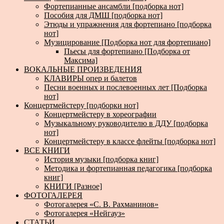
Фортепианные ансамбли [подборка нот]
Пособия для ДМШ [подборка нот]
Этюды и упражнения для фортепиано [подборка
нот]
Музицирование [Подборка нот для фортепиано]
Пьесы для фортепиано [Подборка от
Максима]
ВОКАЛЬНЫЕ ПРОИЗВЕДЕНИЯ
КЛАВИРЫ опер и балетов
Песни военных и послевоенных лет [Подборка
нот]
Концертмейстеру [подборки нот]
Концертмейстеру в хореографии
Музыкальному руководителю в ДДУ [подборка
нот]
Концертмейстеру в классе флейты [подборка нот]
ВСЕ КНИГИ
История музыки [подборка книг]
Методика и фортепианная педагогика [подборка
книг]
КНИГИ [Разное]
ФОТОГАЛЕРЕЯ
Фотогалерея «С. В. Рахманинов»
Фотогалерея «Нейгауз»
СТАТЬИ