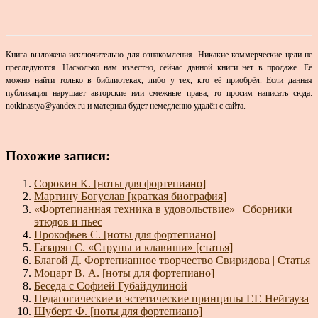
Книга выложена исключительно для ознакомления. Никакие коммерческие цели не
преследуются. Насколько нам известно, сейчас данной книги нет в продаже. Её
можно найти только в библиотеках, либо у тех, кто её приобрёл.
Если данная
публикация нарушает авторские или смежные права, то просим написать сюда:
notkinastya@yandeх.ru и материал будет немедленно удалён с сайта.
Похожие записи:
Сорокин К. [ноты для фортепиано]
Мартину Богуслав [краткая биография]
«Фортепианная техника в удовольствие» | Сборники
этюдов и пьес
Прокофьев С. [ноты для фортепиано]
Газарян С. «Струны и клавиши» [статья]
Благой Д. Фортепианное творчество Свиридова | Статья
Моцарт В. А. [ноты для фортепиано]
Беседа с Софией Губайдулиной
Педагогические и эстетические принципы Г.Г. Нейгауза
Шуберт Ф. [ноты для фортепиано]