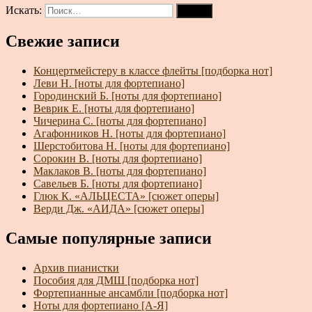
Искать:
Поиск
Свежие записи
Концертмейстеру в классе флейты [подборка нот]
Леви Н. [ноты для фортепиано]
Городинский Б. [ноты для фортепиано]
Веврик Е. [ноты для фортепиано]
Чичерина С. [ноты для фортепиано]
Агафонников Н. [ноты для фортепиано]
Шерстобитова Н. [ноты для фортепиано]
Сорокин В. [ноты для фортепиано]
Маклаков В. [ноты для фортепиано]
Савельев Б. [ноты для фортепиано]
Глюк К. «АЛЬЦЕСТА» [сюжет оперы]
Верди Дж. «АИДА» [сюжет оперы]
Самые популярные записи
Архив пианистки
Пособия для ДМШ [подборка нот]
Фортепианные ансамбли [подборка нот]
Ноты для фортепиано [А-Я]