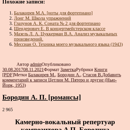
Похожие записи:
Балакирев М.А. [ноты для фортепиано]
Лонг М. Школа упражнений
Глазунов А. К. Соната № 2 для фортепиано
Шендерович Е. В концертмейстерском классе
Мазель Л. А. Цуккерман В.А. Анализ музыкальных
произведений.
Мессиан О. Техника моего музыкального языка (1943)
Автор
admin
Опубликовано
30.08.2017
08.11.2021
Формат
Заметка
Рубрики
Книги
[PDF]
Метки
Балакирев М.
,
Бородин А.
,
Стасов В.
Добавить
комментарий
к записи Цетлин М. Пятеро и другие (Нью-
Йорк, 1953)
Бородин А. П. [романсы]
2 965
Камерно-вокальный репертуар
композитора А.П. Бородина