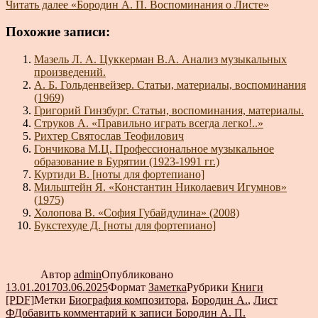
Читать далее
«Бородин А. П. Воспоминания о Листе»
Похожие записи:
Мазель Л. А. Цуккерман В.А. Анализ музыкальных
произведений.
А. Б. Гольденвейзер. Статьи, материалы, воспоминания
(1969)
Григорий Гинзбург. Статьи, воспоминания, материалы.
Струков А. «Правильно играть всегда легко!..»
Рихтер Святослав Теофилович
Гончикова М.Ц. Профессиональное музыкальное
образование в Бурятии (1923-1991 гг.)
Куртиди В. [ноты для фортепиано]
Мильштейн Я. «Константин Николаевич Игумнов»
(1975)
Холопова В. «София Губайдулина» (2008)
Букстехуде Д. [ноты для фортепиано]
Автор
admin
Опубликовано
13.01.2017
03.06.2025
Формат
Заметка
Рубрики
Книги
[PDF]
Метки
Биография композитора
,
Бородин А.
,
Лист
Ф
Добавить комментарий
к записи Бородин А. П.