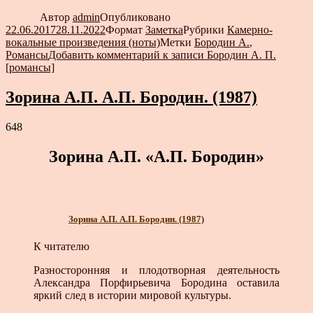
Автор
admin
Опубликовано
22.06.2017
28.11.2022
Формат
Заметка
Рубрики
Камерно-
вокальные произведения (ноты)
Метки
Бородин А.
,
Романсы
Добавить комментарий
к записи Бородин А. П.
[романсы]
Зорина А.П. А.П. Бородин. (1987)
648
Зорина А.П. «А.П. Бородин»
Зорина А.П. А.П. Бородин. (1987)
К читателю
Разносторонняя и плодотворная деятельность
Александра Порфирьевича Бородина оставила
яркий след в истории мировой культуры.