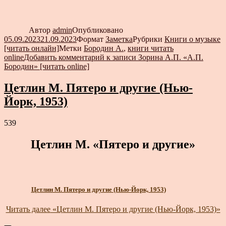
Автор
admin
Опубликовано
05.09.2023
21.09.2023
Формат
Заметка
Рубрики
Книги о музыке
[читать онлайн]
Метки
Бородин А.
,
книги читать
online
Добавить комментарий
к записи Зорина А.П. «А.П.
Бородин» [читать online]
Цетлин М. Пятеро и другие (Нью-
Йорк, 1953)
539
Цетлин М. «Пятеро и другие»
Цетлин М. Пятеро и другие (Нью-Йорк, 1953)
Читать далее
«Цетлин М. Пятеро и другие (Нью-Йорк, 1953)»