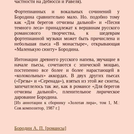
частности на Дебюсси и Равеля).
Фортепианных и вокальных сочинений у
Бородина сравнительно мало. Но. подобно тому
как «Для берегов отчизны дальной» и «Песня
темного леса» принадлежат к вершинам русского
романсового творчества, к шедеврам
фортепианной музыки может быть причислена и
небольшая пьеса «В монастыре», открывающая
«Маленькую сюиту» Бородина.
Интонации древнего русского напева, звучащие в
начале пьесы, сочетаются с эпической мощью,
постепенно все более и более нарастающей в
«колокольных» аккордах. В двух других пьесах
(«Грезы» и «Серенада»), взятых из этой же сюиты,
запечатлелось так же, как в романсе «Для берегов
отчизны дальной», пленительное лирическое
дарование Бородина.
[Из аннотации к сборнику «Золотая лира», том 1, М.:
Сов.композитор, 1987 г.]
Бородин А. П. [романсы]