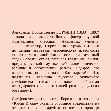
Александр Порфирьевич БОРОДИН (1833—1887)
—одна из самобытнейших фигур русской
музыкальной классики. Академик, ученый-
экспериментатор, теоретические труды которого
по химии завоевали европейскую известность
(занятия медициной также оставили заметный
след), Бородин сумел, развивая традиции Глинки,
придать русской музыке небывалое эпическое
величие и богатырский размах. Недаром его
вторая симфония названа «Богатырской». Это
подлинная вершина русского эпического
симфонизма (симфония навеяна образами
легендарного прошлого нашей родины, русских
богатырей).
Симфоническое творчество Бородина и его опера
«Князь Игорь» оказали огромное воздействие на
отечественных и зарубежных композиторов (в