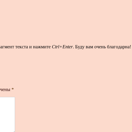
рагмент текста и нажмите
Ctrl+Enter
. Буду вам очень благодарна!
ечены
*