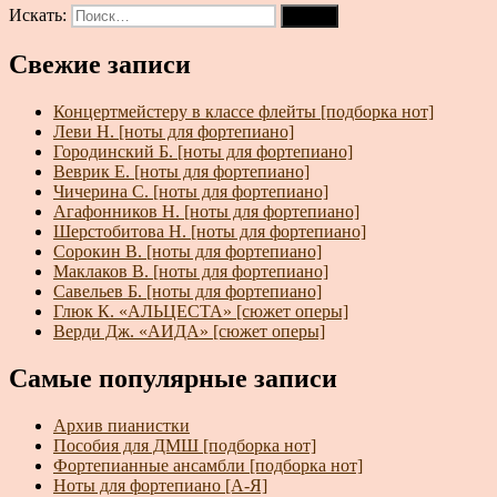
Искать:
Поиск
Свежие записи
Концертмейстеру в классе флейты [подборка нот]
Леви Н. [ноты для фортепиано]
Городинский Б. [ноты для фортепиано]
Веврик Е. [ноты для фортепиано]
Чичерина С. [ноты для фортепиано]
Агафонников Н. [ноты для фортепиано]
Шерстобитова Н. [ноты для фортепиано]
Сорокин В. [ноты для фортепиано]
Маклаков В. [ноты для фортепиано]
Савельев Б. [ноты для фортепиано]
Глюк К. «АЛЬЦЕСТА» [сюжет оперы]
Верди Дж. «АИДА» [сюжет оперы]
Самые популярные записи
Архив пианистки
Пособия для ДМШ [подборка нот]
Фортепианные ансамбли [подборка нот]
Ноты для фортепиано [А-Я]