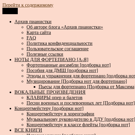
Перейти к содержимому
Меню
Архив пианистки
Всё для пианистов: ноты, книги, музыка, статьи…
Архив пианистки
Об авторе блога «Архив пианистки»
Карта сайта
FAQ
Политика конфиденциальности
Пользовательское соглашение
Полезные ссылки
НОТЫ ДЛЯ ФОРТЕПИАНО [А-Я]
Фортепианные ансамбли [подборка нот]
Пособия для ДМШ [подборка нот]
Этюды и упражнения для фортепиано [подборка но
Музицирование [Подборка нот для фортепиано]
Пьесы для фортепиано [Подборка от Максима
ВОКАЛЬНЫЕ ПРОИЗВЕДЕНИЯ
КЛАВИРЫ опер и балетов
Песни военных и послевоенных лет [Подборка нот]
Концертмейстеру [подборки нот]
Концертмейстеру в хореографии
Музыкальному руководителю в ДДУ [подборка нот
Концертмейстеру в классе флейты [подборка нот]
ВСЕ КНИГИ