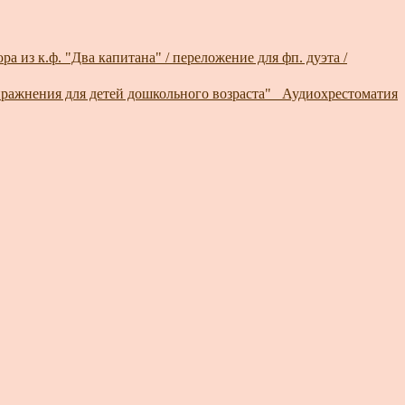
а из к.ф. "Два капитана" / переложение для фп. дуэта /
ражнения для детей дошкольного возраста"_ Аудиохрестоматия