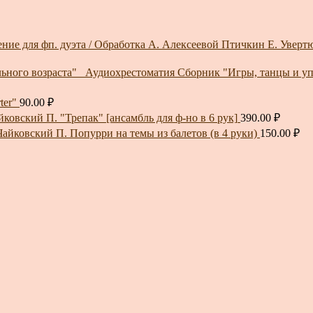
Птичкин Е. Увертюр
Сборник "Игры, танцы и уп
ter"
90.00
₽
йковский П. "Трепак" [ансамбль для ф-но в 6 рук]
390.00
₽
Чайковский П. Попурри на темы из балетов (в 4 руки)
150.00
₽