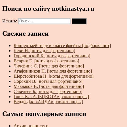
Поиск по сайту notkinastya.ru
Искать:
Поиск
Свежие записи
Концертмейстеру в классе флейты [подборка нот]
Леви Н. [ноты для фортепиано]
Городинский Б. [ноты для фортепиано]
Веврик Е. [ноты для фортепиано]
Чичерина С. [ноты для фортепиано]
Агафонников Н. [ноты для фортепиано]
Шерстобитова Н. [ноты для фортепиано]
Сорокин В. [ноты для фортепиано]
Маклаков В. [ноты для фортепиано]
Савельев Б. [ноты для фортепиано]
Глюк К. «АЛЬЦЕСТА» [сюжет оперы]
Верди Дж. «АИДА» [сюжет оперы]
Самые популярные записи
Архив пианистки