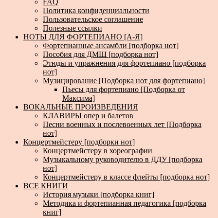
FAQ
Политика конфиденциальности
Пользовательское соглашение
Полезные ссылки
НОТЫ ДЛЯ ФОРТЕПИАНО [А-Я]
Фортепианные ансамбли [подборка нот]
Пособия для ДМШ [подборка нот]
Этюды и упражнения для фортепиано [подборка
нот]
Музицирование [Подборка нот для фортепиано]
Пьесы для фортепиано [Подборка от
Максима]
ВОКАЛЬНЫЕ ПРОИЗВЕДЕНИЯ
КЛАВИРЫ опер и балетов
Песни военных и послевоенных лет [Подборка
нот]
Концертмейстеру [подборки нот]
Концертмейстеру в хореографии
Музыкальному руководителю в ДДУ [подборка
нот]
Концертмейстеру в классе флейты [подборка нот]
ВСЕ КНИГИ
История музыки [подборка книг]
Методика и фортепианная педагогика [подборка
книг]