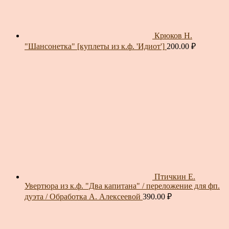
Крюков Н.
"Шансонетка" [куплеты из к.ф. 'Идиот']
200.00
₽
Птичкин Е.
Увертюра из к.ф. "Два капитана" / переложение для фп.
дуэта / Обработка А. Алексеевой
390.00
₽