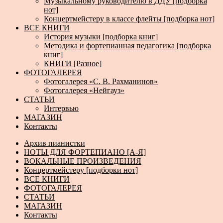
Музыкальному руководителю в ДДУ [подборка
нот]
Концертмейстеру в классе флейты [подборка нот]
ВСЕ КНИГИ
История музыки [подборка книг]
Методика и фортепианная педагогика [подборка
книг]
КНИГИ [Разное]
ФОТОГАЛЕРЕЯ
Фотогалерея «С. В. Рахманинов»
Фотогалерея «Нейгауз»
СТАТЬИ
Интервью
МАГАЗИН
Контакты
Архив пианистки
НОТЫ ДЛЯ ФОРТЕПИАНО [А-Я]
ВОКАЛЬНЫЕ ПРОИЗВЕДЕНИЯ
Концертмейстеру [подборки нот]
ВСЕ КНИГИ
ФОТОГАЛЕРЕЯ
СТАТЬИ
МАГАЗИН
Контакты