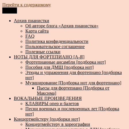
Перейти к содержимому
Меню
Архив пианистки
Всё для пианистов: ноты, книги, музыка, статьи…
Архив пианистки
Об авторе блога «Архив пианистки»
Карта сайта
FAQ
Политика конфиденциальности
Пользовательское соглашение
Полезные ссылки
НОТЫ ДЛЯ ФОРТЕПИАНО [А-Я]
Фортепианные ансамбли [подборка нот]
Пособия для ДМШ [подборка нот]
Этюды и упражнения для фортепиано [подборка
нот]
Музицирование [Подборка нот для фортепиано]
Пьесы для фортепиано [Подборка от
Максима]
ВОКАЛЬНЫЕ ПРОИЗВЕДЕНИЯ
КЛАВИРЫ опер и балетов
Песни военных и послевоенных лет [Подборка
нот]
Концертмейстеру [подборки нот]
Концертмейстеру в хореографии