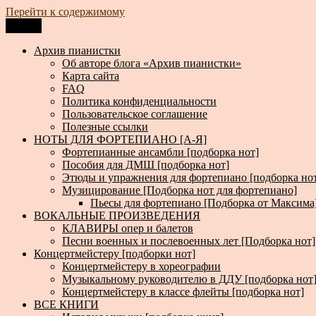
Перейти к содержимому
Меню
Архив пианистки
Всё для пианистов: ноты, книги, музыка, статьи…
Архив пианистки
Об авторе блога «Архив пианистки»
Карта сайта
FAQ
Политика конфиденциальности
Пользовательское соглашение
Полезные ссылки
НОТЫ ДЛЯ ФОРТЕПИАНО [А-Я]
Фортепианные ансамбли [подборка нот]
Пособия для ДМШ [подборка нот]
Этюды и упражнения для фортепиано [подборка но
Музицирование [Подборка нот для фортепиано]
Пьесы для фортепиано [Подборка от Максима
ВОКАЛЬНЫЕ ПРОИЗВЕДЕНИЯ
КЛАВИРЫ опер и балетов
Песни военных и послевоенных лет [Подборка нот]
Концертмейстеру [подборки нот]
Концертмейстеру в хореографии
Музыкальному руководителю в ДДУ [подборка нот
Концертмейстеру в классе флейты [подборка нот]
ВСЕ КНИГИ