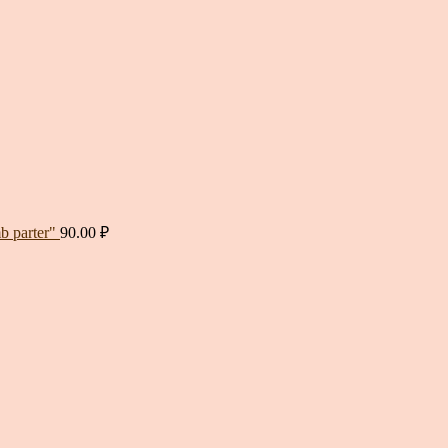
 parter"
90.00
₽