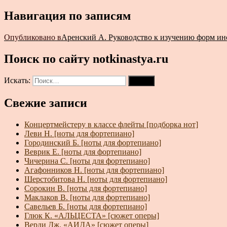
Навигация по записям
Опубликовано в
Аренский А. Руководство к изучению форм ин
Поиск по сайту notkinastya.ru
Искать:
Поиск
Свежие записи
Концертмейстеру в классе флейты [подборка нот]
Леви Н. [ноты для фортепиано]
Городинский Б. [ноты для фортепиано]
Веврик Е. [ноты для фортепиано]
Чичерина С. [ноты для фортепиано]
Агафонников Н. [ноты для фортепиано]
Шерстобитова Н. [ноты для фортепиано]
Сорокин В. [ноты для фортепиано]
Маклаков В. [ноты для фортепиано]
Савельев Б. [ноты для фортепиано]
Глюк К. «АЛЬЦЕСТА» [сюжет оперы]
Верди Дж. «АИДА» [сюжет оперы]