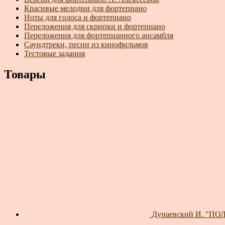
Красивые мелодии для фортепиано
Ноты для голоса и фортепиано
Переложения для скрипки и фортепиано
Переложения для фортепианного ансамбля
Саундтреки, песни из кинофильмов
Тестовые задания
Товары
Дунаевский И. "ПОЛЬ