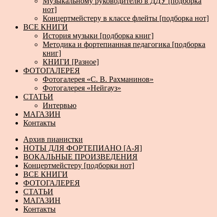
Музыкальному руководителю в ДДУ [подборка
нот]
Концертмейстеру в классе флейты [подборка нот]
ВСЕ КНИГИ
История музыки [подборка книг]
Методика и фортепианная педагогика [подборка
книг]
КНИГИ [Разное]
ФОТОГАЛЕРЕЯ
Фотогалерея «С. В. Рахманинов»
Фотогалерея «Нейгауз»
СТАТЬИ
Интервью
МАГАЗИН
Контакты
Архив пианистки
НОТЫ ДЛЯ ФОРТЕПИАНО [А-Я]
ВОКАЛЬНЫЕ ПРОИЗВЕДЕНИЯ
Концертмейстеру [подборки нот]
ВСЕ КНИГИ
ФОТОГАЛЕРЕЯ
СТАТЬИ
МАГАЗИН
Контакты