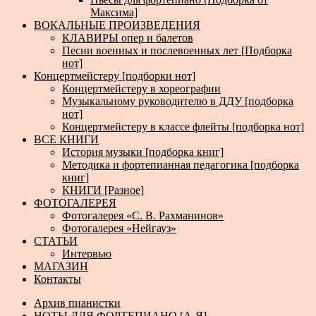
Максима]
ВОКАЛЬНЫЕ ПРОИЗВЕДЕНИЯ
КЛАВИРЫ опер и балетов
Песни военных и послевоенных лет [Подборка
нот]
Концертмейстеру [подборки нот]
Концертмейстеру в хореографии
Музыкальному руководителю в ДДУ [подборка
нот]
Концертмейстеру в классе флейты [подборка нот]
ВСЕ КНИГИ
История музыки [подборка книг]
Методика и фортепианная педагогика [подборка
книг]
КНИГИ [Разное]
ФОТОГАЛЕРЕЯ
Фотогалерея «С. В. Рахманинов»
Фотогалерея «Нейгауз»
СТАТЬИ
Интервью
МАГАЗИН
Контакты
Архив пианистки
НОТЫ ДЛЯ ФОРТЕПИАНО [А-Я]