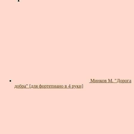
Минков М. "Дорога
добра" [для фортепиано в 4 руки]