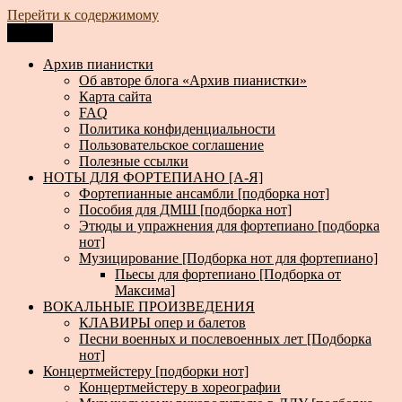
Перейти к содержимому
Меню
Архив пианистки
Всё для пианистов: ноты, книги, музыка, статьи…
Архив пианистки
Об авторе блога «Архив пианистки»
Карта сайта
FAQ
Политика конфиденциальности
Пользовательское соглашение
Полезные ссылки
НОТЫ ДЛЯ ФОРТЕПИАНО [А-Я]
Фортепианные ансамбли [подборка нот]
Пособия для ДМШ [подборка нот]
Этюды и упражнения для фортепиано [подборка
нот]
Музицирование [Подборка нот для фортепиано]
Пьесы для фортепиано [Подборка от
Максима]
ВОКАЛЬНЫЕ ПРОИЗВЕДЕНИЯ
КЛАВИРЫ опер и балетов
Песни военных и послевоенных лет [Подборка
нот]
Концертмейстеру [подборки нот]
Концертмейстеру в хореографии