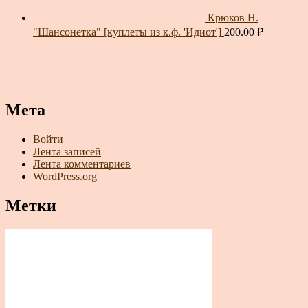
Крюков Н.
"Шансонетка" [куплеты из к.ф. 'Идиот']
200.00
₽
Мета
Войти
Лента записей
Лента комментариев
WordPress.org
Метки