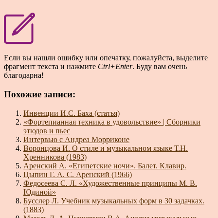
Если вы нашли ошибку или опечатку, пожалуйста, выделите
фрагмент текста и нажмите
Ctrl+Enter
. Буду вам очень
благодарна!
Похожие записи:
Инвенции И.С. Баха (статья)
«Фортепианная техника в удовольствие» | Сборники
этюдов и пьес
Интервью с Андреа Морриконе
Воронцова И. О стиле и музыкальном языке Т.Н.
Хренникова (1983)
Аренский А. «Египетские ночи». Балет. Клавир.
Цыпин Г. А. С. Аренский (1966)
Федосеева С. Л. «Художественные принципы М. В.
Юдиной»
Бусслер Л. Учебник музыкальных форм в 30 задачках.
(1883)