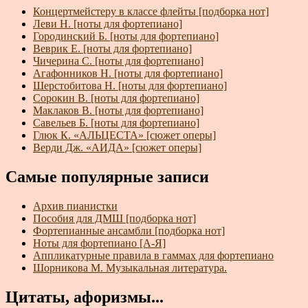
Концертмейстеру в классе флейты [подборка нот]
Леви Н. [ноты для фортепиано]
Городинский Б. [ноты для фортепиано]
Веврик Е. [ноты для фортепиано]
Чичерина С. [ноты для фортепиано]
Агафонников Н. [ноты для фортепиано]
Шерстобитова Н. [ноты для фортепиано]
Сорокин В. [ноты для фортепиано]
Маклаков В. [ноты для фортепиано]
Савельев Б. [ноты для фортепиано]
Глюк К. «АЛЬЦЕСТА» [сюжет оперы]
Верди Дж. «АИДА» [сюжет оперы]
Самые популярные записи
Архив пианистки
Пособия для ДМШ [подборка нот]
Фортепианные ансамбли [подборка нот]
Ноты для фортепиано [А-Я]
Аппликатурные правила в гаммах для фортепиано
Шорникова М. Музыкальная литература.
Цитаты, афоризмы...