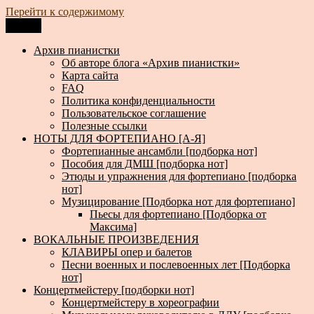
Перейти к содержимому
Меню
Архив пианистки
Всё для пианистов: ноты, книги, музыка, статьи…
Архив пианистки
Об авторе блога «Архив пианистки»
Карта сайта
FAQ
Политика конфиденциальности
Пользовательское соглашение
Полезные ссылки
НОТЫ ДЛЯ ФОРТЕПИАНО [А-Я]
Фортепианные ансамбли [подборка нот]
Пособия для ДМШ [подборка нот]
Этюды и упражнения для фортепиано [подборка
нот]
Музицирование [Подборка нот для фортепиано]
Пьесы для фортепиано [Подборка от
Максима]
ВОКАЛЬНЫЕ ПРОИЗВЕДЕНИЯ
КЛАВИРЫ опер и балетов
Песни военных и послевоенных лет [Подборка
нот]
Концертмейстеру [подборки нот]
Концертмейстеру в хореографии