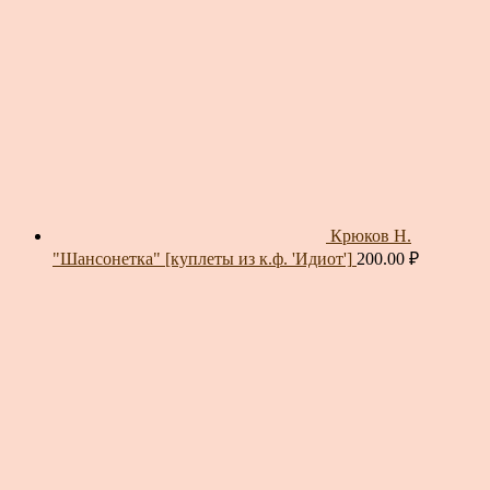
Крюков Н.
"Шансонетка" [куплеты из к.ф. 'Идиот']
200.00
₽