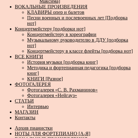
Максима]
ВОКАЛЬНЫЕ ПРОИЗВЕДЕНИЯ
КЛАВИРЫ опер и балетов
Песни военных и послевоенных лет [Подборка
нот]
Концертмейстеру [подборки нот]
Концертмейстеру в хореографии
Музыкальному руководителю в ДДУ [подборка
нот]
Концертмейстеру в классе флейты [подборка нот]
ВСЕ КНИГИ
История музыки [подборка книг]
Методика и фортепианная педагогика [подборка
книг]
КНИГИ [Разное]
ФОТОГАЛЕРЕЯ
Фотогалерея «С. В. Рахманинов»
Фотогалерея «Нейгауз»
СТАТЬИ
Интервью
МАГАЗИН
Контакты
Архив пианистки
НОТЫ ДЛЯ ФОРТЕПИАНО [А-Я]