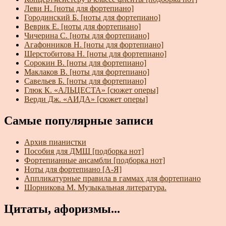
Леви Н. [ноты для фортепиано]
Городинский Б. [ноты для фортепиано]
Веврик Е. [ноты для фортепиано]
Чичерина С. [ноты для фортепиано]
Агафонников Н. [ноты для фортепиано]
Шерстобитова Н. [ноты для фортепиано]
Сорокин В. [ноты для фортепиано]
Маклаков В. [ноты для фортепиано]
Савельев Б. [ноты для фортепиано]
Глюк К. «АЛЬЦЕСТА» [сюжет оперы]
Верди Дж. «АИДА» [сюжет оперы]
Самые популярные записи
Архив пианистки
Пособия для ДМШ [подборка нот]
Фортепианные ансамбли [подборка нот]
Ноты для фортепиано [А-Я]
Аппликатурные правила в гаммах для фортепиано
Шорникова М. Музыкальная литература.
Цитаты, афоризмы...