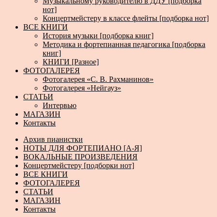
Музыкальному руководителю в ДДУ [подборка
нот]
Концертмейстеру в классе флейты [подборка нот]
ВСЕ КНИГИ
История музыки [подборка книг]
Методика и фортепианная педагогика [подборка
книг]
КНИГИ [Разное]
ФОТОГАЛЕРЕЯ
Фотогалерея «С. В. Рахманинов»
Фотогалерея «Нейгауз»
СТАТЬИ
Интервью
МАГАЗИН
Контакты
Архив пианистки
НОТЫ ДЛЯ ФОРТЕПИАНО [А-Я]
ВОКАЛЬНЫЕ ПРОИЗВЕДЕНИЯ
Концертмейстеру [подборки нот]
ВСЕ КНИГИ
ФОТОГАЛЕРЕЯ
СТАТЬИ
МАГАЗИН
Контакты