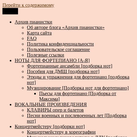
Перейти к содержимому
Меню
Архив пианистки
Всё для пианистов: ноты, книги, музыка, статьи…
Архив пианистки
Об авторе блога «Архив пианистки»
Карта сайта
FAQ
Политика конфиденциальности
Пользовательское соглашение
Полезные ссылки
НОТЫ ДЛЯ ФОРТЕПИАНО [А-Я]
Фортепианные ансамбли [подборка нот]
Пособия для ДМШ [подборка нот]
Этюды и упражнения для фортепиано [подборка
нот]
Музицирование [Подборка нот для фортепиано]
Пьесы для фортепиано [Подборка от
Максима]
ВОКАЛЬНЫЕ ПРОИЗВЕДЕНИЯ
КЛАВИРЫ опер и балетов
Песни военных и послевоенных лет [Подборка
нот]
Концертмейстеру [подборки нот]
Концертмейстеру в хореографии