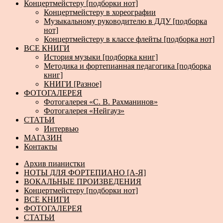
Концертмейстеру [подборки нот]
Концертмейстеру в хореографии
Музыкальному руководителю в ДДУ [подборка
нот]
Концертмейстеру в классе флейты [подборка нот]
ВСЕ КНИГИ
История музыки [подборка книг]
Методика и фортепианная педагогика [подборка
книг]
КНИГИ [Разное]
ФОТОГАЛЕРЕЯ
Фотогалерея «С. В. Рахманинов»
Фотогалерея «Нейгауз»
СТАТЬИ
Интервью
МАГАЗИН
Контакты
Архив пианистки
НОТЫ ДЛЯ ФОРТЕПИАНО [А-Я]
ВОКАЛЬНЫЕ ПРОИЗВЕДЕНИЯ
Концертмейстеру [подборки нот]
ВСЕ КНИГИ
ФОТОГАЛЕРЕЯ
СТАТЬИ