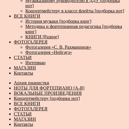
Музыкальному руководителю в ДДУ [подборка
нот]
Концертмейстеру в классе флейты [подборка нот]
ВСЕ КНИГИ
История музыки [подборка книг]
Методика и фортепианная педагогика [подборка
книг]
КНИГИ [Разное]
ФОТОГАЛЕРЕЯ
Фотогалерея «С. В. Рахманинов»
Фотогалерея «Нейгауз»
СТАТЬИ
Интервью
МАГАЗИН
Контакты
Архив пианистки
НОТЫ ДЛЯ ФОРТЕПИАНО [А-Я]
ВОКАЛЬНЫЕ ПРОИЗВЕДЕНИЯ
Концертмейстеру [подборки нот]
ВСЕ КНИГИ
ФОТОГАЛЕРЕЯ
СТАТЬИ
МАГАЗИН
Контакты