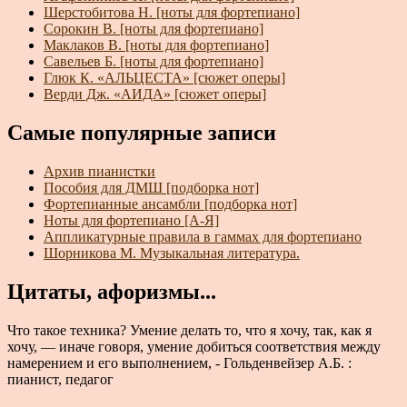
Шерстобитова Н. [ноты для фортепиано]
Сорокин В. [ноты для фортепиано]
Маклаков В. [ноты для фортепиано]
Савельев Б. [ноты для фортепиано]
Глюк К. «АЛЬЦЕСТА» [сюжет оперы]
Верди Дж. «АИДА» [сюжет оперы]
Самые популярные записи
Архив пианистки
Пособия для ДМШ [подборка нот]
Фортепианные ансамбли [подборка нот]
Ноты для фортепиано [А-Я]
Аппликатурные правила в гаммах для фортепиано
Шорникова М. Музыкальная литература.
Цитаты, афоризмы...
Что такое техника? Умение делать то, что я хочу, так, как я
хочу, — иначе говоря, умение добиться соответствия между
намерением и его выполнением, - Гольденвейзер А.Б. :
пианист, педагог