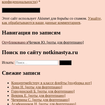
конфиденциальности)
*
Этот сайт использует Akismet для борьбы со спамом.
Узнайте,
как обрабатываются ваши данные комментариев
.
Навигация по записям
Опубликовано в
Чичков Ю. [ноты для фортепиано]
Поиск по сайту notkinastya.ru
Искать:
Поиск
Свежие записи
Концертмейстеру в классе флейты [подборка нот]
Леви Н. [ноты для фортепиано]
Городинский Б. [ноты для фортепиано]
Веврик Е. [ноты для фортепиано]
Чичерина С. [ноты для фортепиано]
Агафонников Н. [ноты для фортепиано]