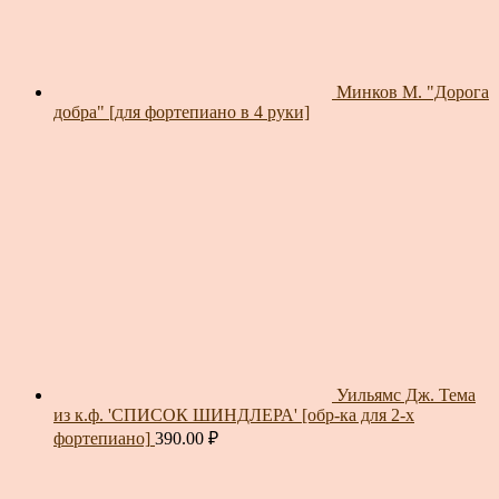
Минков М. "Дорога
добра" [для фортепиано в 4 руки]
Уильямс Дж. Тема
из к.ф. 'СПИСОК ШИНДЛЕРА' [обр-ка для 2-х
фортепиано]
390.00
₽