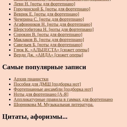
Леви Н. [ноты для фортепиано]
Городинский Б. [ноты для фортепиано]
Веврик Е. [ноты для фортепиано]
Чичерина С. [ноты для фортепиано]
Агафонников Н. [ноты для фортепиано]
Шерстобитова Н. [ноты для фортепиано]
Сорокин В. [ноты для фортепиано]
Маклаков В. [ноты для фортепиано]
Савельев Б. [ноты для фортепиано]
Глюк К. «АЛЬЦЕСТА» [сюжет оперы]
Верди Дж. «АИДА» [сюжет оперы]
Самые популярные записи
Архив пианистки
Пособия для ДМШ [подборка нот]
Фортепианные ансамбли [подборка нот]
Ноты для фортепиано [А-Я]
Аппликатурные правила в гаммах для фортепиано
Шорникова М. Музыкальная литература.
Цитаты, афоризмы...