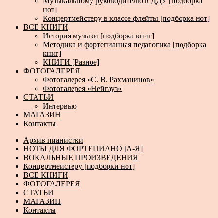
Музыкальному руководителю в ДДУ [подборка
нот]
Концертмейстеру в классе флейты [подборка нот]
ВСЕ КНИГИ
История музыки [подборка книг]
Методика и фортепианная педагогика [подборка
книг]
КНИГИ [Разное]
ФОТОГАЛЕРЕЯ
Фотогалерея «С. В. Рахманинов»
Фотогалерея «Нейгауз»
СТАТЬИ
Интервью
МАГАЗИН
Контакты
Архив пианистки
НОТЫ ДЛЯ ФОРТЕПИАНО [А-Я]
ВОКАЛЬНЫЕ ПРОИЗВЕДЕНИЯ
Концертмейстеру [подборки нот]
ВСЕ КНИГИ
ФОТОГАЛЕРЕЯ
СТАТЬИ
МАГАЗИН
Контакты