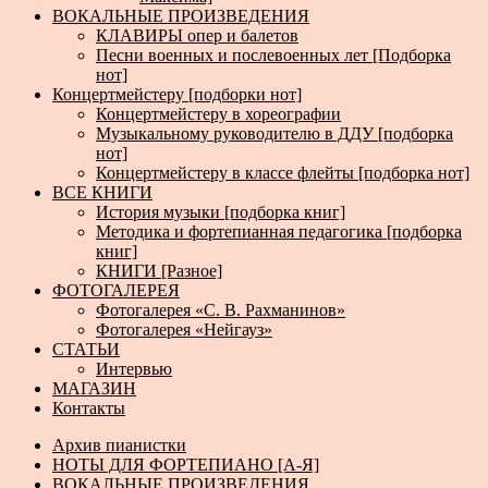
ВОКАЛЬНЫЕ ПРОИЗВЕДЕНИЯ
КЛАВИРЫ опер и балетов
Песни военных и послевоенных лет [Подборка
нот]
Концертмейстеру [подборки нот]
Концертмейстеру в хореографии
Музыкальному руководителю в ДДУ [подборка
нот]
Концертмейстеру в классе флейты [подборка нот]
ВСЕ КНИГИ
История музыки [подборка книг]
Методика и фортепианная педагогика [подборка
книг]
КНИГИ [Разное]
ФОТОГАЛЕРЕЯ
Фотогалерея «С. В. Рахманинов»
Фотогалерея «Нейгауз»
СТАТЬИ
Интервью
МАГАЗИН
Контакты
Архив пианистки
НОТЫ ДЛЯ ФОРТЕПИАНО [А-Я]
ВОКАЛЬНЫЕ ПРОИЗВЕДЕНИЯ