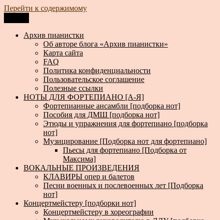
Перейти к содержимому
Меню
Архив пианистки
Всё для пианистов: ноты, книги, музыка, статьи…
Архив пианистки
Об авторе блога «Архив пианистки»
Карта сайта
FAQ
Политика конфиденциальности
Пользовательское соглашение
Полезные ссылки
НОТЫ ДЛЯ ФОРТЕПИАНО [А-Я]
Фортепианные ансамбли [подборка нот]
Пособия для ДМШ [подборка нот]
Этюды и упражнения для фортепиано [подборка
нот]
Музицирование [Подборка нот для фортепиано]
Пьесы для фортепиано [Подборка от
Максима]
ВОКАЛЬНЫЕ ПРОИЗВЕДЕНИЯ
КЛАВИРЫ опер и балетов
Песни военных и послевоенных лет [Подборка
нот]
Концертмейстеру [подборки нот]
Концертмейстеру в хореографии