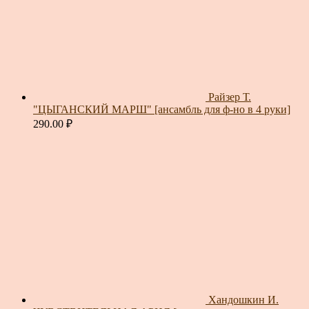
Райзер Т.
"ЦЫГАНСКИЙ МАРШ" [ансамбль для ф-но в 4 руки]
290.00
₽
Хандошкин И.