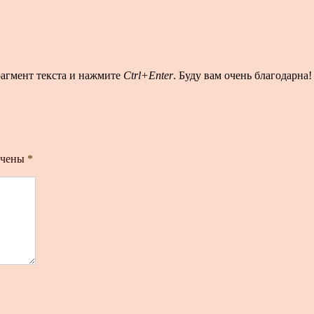
рагмент текста и нажмите
Ctrl+Enter
. Буду вам очень благодарна!
ечены
*