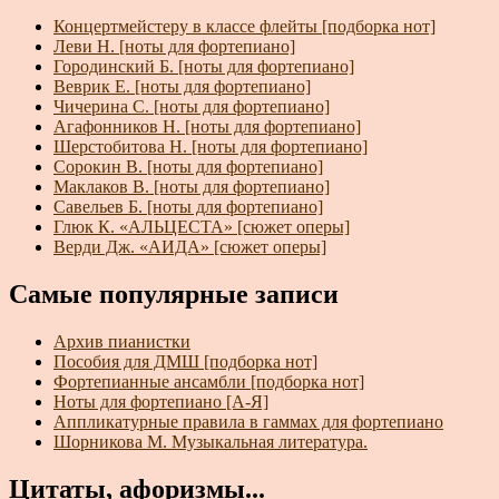
Концертмейстеру в классе флейты [подборка нот]
Леви Н. [ноты для фортепиано]
Городинский Б. [ноты для фортепиано]
Веврик Е. [ноты для фортепиано]
Чичерина С. [ноты для фортепиано]
Агафонников Н. [ноты для фортепиано]
Шерстобитова Н. [ноты для фортепиано]
Сорокин В. [ноты для фортепиано]
Маклаков В. [ноты для фортепиано]
Савельев Б. [ноты для фортепиано]
Глюк К. «АЛЬЦЕСТА» [сюжет оперы]
Верди Дж. «АИДА» [сюжет оперы]
Самые популярные записи
Архив пианистки
Пособия для ДМШ [подборка нот]
Фортепианные ансамбли [подборка нот]
Ноты для фортепиано [А-Я]
Аппликатурные правила в гаммах для фортепиано
Шорникова М. Музыкальная литература.
Цитаты, афоризмы...