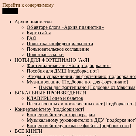
Перейти к содержимому
Меню
Архив пианистки
Всё для пианистов: ноты, книги, музыка, статьи…
Архив пианистки
Об авторе блога «Архив пианистки»
Карта сайта
FAQ
Политика конфиденциальности
Пользовательское соглашение
Полезные ссылки
НОТЫ ДЛЯ ФОРТЕПИАНО [А-Я]
Фортепианные ансамбли [подборка нот]
Пособия для ДМШ [подборка нот]
Этюды и упражнения для фортепиано [подборка но
Музицирование [Подборка нот для фортепиано]
Пьесы для фортепиано [Подборка от Максима
ВОКАЛЬНЫЕ ПРОИЗВЕДЕНИЯ
КЛАВИРЫ опер и балетов
Песни военных и послевоенных лет [Подборка нот]
Концертмейстеру [подборки нот]
Концертмейстеру в хореографии
Музыкальному руководителю в ДДУ [подборка нот
Концертмейстеру в классе флейты [подборка нот]
ВСЕ КНИГИ