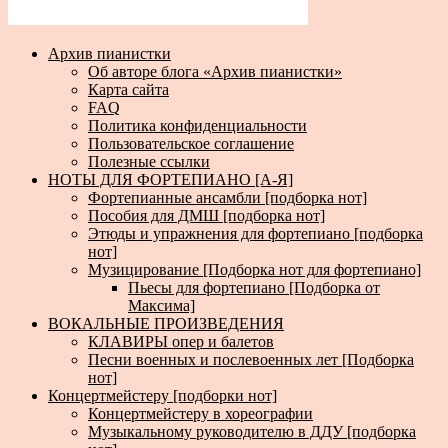
Архив пианистки
Об авторе блога «Архив пианистки»
Карта сайта
FAQ
Политика конфиденциальности
Пользовательское соглашение
Полезные ссылки
НОТЫ ДЛЯ ФОРТЕПИАНО [А-Я]
Фортепианные ансамбли [подборка нот]
Пособия для ДМШ [подборка нот]
Этюды и упражнения для фортепиано [подборка
нот]
Музицирование [Подборка нот для фортепиано]
Пьесы для фортепиано [Подборка от
Максима]
ВОКАЛЬНЫЕ ПРОИЗВЕДЕНИЯ
КЛАВИРЫ опер и балетов
Песни военных и послевоенных лет [Подборка
нот]
Концертмейстеру [подборки нот]
Концертмейстеру в хореографии
Музыкальному руководителю в ДДУ [подборка