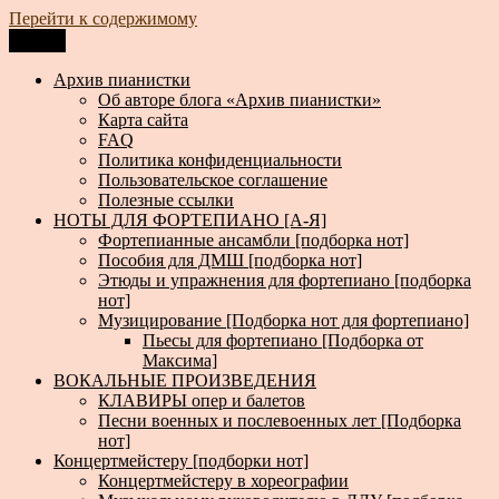
Перейти к содержимому
Меню
Архив пианистки
Всё для пианистов: ноты, книги, музыка, статьи…
Архив пианистки
Об авторе блога «Архив пианистки»
Карта сайта
FAQ
Политика конфиденциальности
Пользовательское соглашение
Полезные ссылки
НОТЫ ДЛЯ ФОРТЕПИАНО [А-Я]
Фортепианные ансамбли [подборка нот]
Пособия для ДМШ [подборка нот]
Этюды и упражнения для фортепиано [подборка
нот]
Музицирование [Подборка нот для фортепиано]
Пьесы для фортепиано [Подборка от
Максима]
ВОКАЛЬНЫЕ ПРОИЗВЕДЕНИЯ
КЛАВИРЫ опер и балетов
Песни военных и послевоенных лет [Подборка
нот]
Концертмейстеру [подборки нот]
Концертмейстеру в хореографии