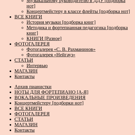
Музыкальному руководителю в ДДУ [подборка
нот]
Концертмейстеру в классе флейты [подборка нот]
ВСЕ КНИГИ
История музыки [подборка книг]
Методика и фортепианная педагогика [подборка
книг]
КНИГИ [Разное]
ФОТОГАЛЕРЕЯ
Фотогалерея «С. В. Рахманинов»
Фотогалерея «Нейгауз»
СТАТЬИ
Интервью
МАГАЗИН
Контакты
Архив пианистки
НОТЫ ДЛЯ ФОРТЕПИАНО [А-Я]
ВОКАЛЬНЫЕ ПРОИЗВЕДЕНИЯ
Концертмейстеру [подборки нот]
ВСЕ КНИГИ
ФОТОГАЛЕРЕЯ
СТАТЬИ
МАГАЗИН
Контакты