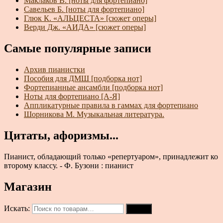
Маклаков В. [ноты для фортепиано]
Савельев Б. [ноты для фортепиано]
Глюк К. «АЛЬЦЕСТА» [сюжет оперы]
Верди Дж. «АИДА» [сюжет оперы]
Самые популярные записи
Архив пианистки
Пособия для ДМШ [подборка нот]
Фортепианные ансамбли [подборка нот]
Ноты для фортепиано [А-Я]
Аппликатурные правила в гаммах для фортепиано
Шорникова М. Музыкальная литература.
Цитаты, афоризмы...
Пианист, обладающий только «репертуаром», принадлежит ко
второму классу. - Ф. Бузони : пианист
Магазин
Искать:
Поиск