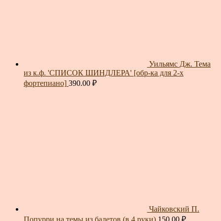
Уильямс Дж. Тема
из к.ф. 'СПИСОК ШИНДЛЕРА' [обр-ка для 2-х
фортепиано]
390.00
₽
Чайковский П.
Попурри на темы из балетов (в 4 руки)
150.00
₽