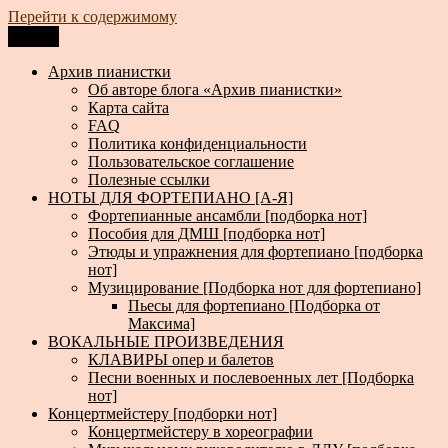
Перейти к содержимому
Меню
Архив пианистки
Всё для пианистов: ноты, книги, музыка, статьи…
Архив пианистки
Об авторе блога «Архив пианистки»
Карта сайта
FAQ
Политика конфиденциальности
Пользовательское соглашение
Полезные ссылки
НОТЫ ДЛЯ ФОРТЕПИАНО [А-Я]
Фортепианные ансамбли [подборка нот]
Пособия для ДМШ [подборка нот]
Этюды и упражнения для фортепиано [подборка
нот]
Музицирование [Подборка нот для фортепиано]
Пьесы для фортепиано [Подборка от
Максима]
ВОКАЛЬНЫЕ ПРОИЗВЕДЕНИЯ
КЛАВИРЫ опер и балетов
Песни военных и послевоенных лет [Подборка
нот]
Концертмейстеру [подборки нот]
Концертмейстеру в хореографии