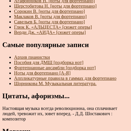
Агафонников Н. [ноты для фортепиано]
Шерстобитова Н. [ноты для фортепиано]
Сорокин В. [ноты для фортепиано]
Маклаков В. [ноты для фортепиано]
Савельев Б. [ноты для фортепиано]
Глюк К. «АЛЬЦЕСТА» [сюжет оперы]
Верди Дж. «АИДА» [сюжет оперы]
Самые популярные записи
Архив пианистки
Пособия для ДМШ [подборка нот]
Фортепианные ансамбли [подборка нот]
Ноты для фортепиано [А-Я]
Аппликатурные правила в гаммах для фортепиано
Шорникова М. Музыкальная литература.
Цитаты, афоризмы...
Настоящая музыка всегда революционна, она сплачивает
людей, тревожит их, зовет вперед. - Д.Д. Шостакович :
композитор