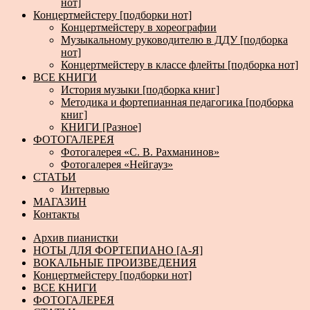
нот]
Концертмейстеру [подборки нот]
Концертмейстеру в хореографии
Музыкальному руководителю в ДДУ [подборка
нот]
Концертмейстеру в классе флейты [подборка нот]
ВСЕ КНИГИ
История музыки [подборка книг]
Методика и фортепианная педагогика [подборка
книг]
КНИГИ [Разное]
ФОТОГАЛЕРЕЯ
Фотогалерея «С. В. Рахманинов»
Фотогалерея «Нейгауз»
СТАТЬИ
Интервью
МАГАЗИН
Контакты
Архив пианистки
НОТЫ ДЛЯ ФОРТЕПИАНО [А-Я]
ВОКАЛЬНЫЕ ПРОИЗВЕДЕНИЯ
Концертмейстеру [подборки нот]
ВСЕ КНИГИ
ФОТОГАЛЕРЕЯ