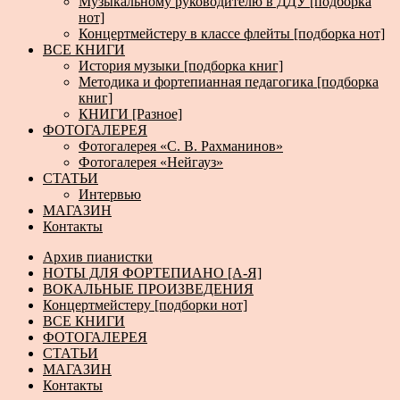
Музыкальному руководителю в ДДУ [подборка
нот]
Концертмейстеру в классе флейты [подборка нот]
ВСЕ КНИГИ
История музыки [подборка книг]
Методика и фортепианная педагогика [подборка
книг]
КНИГИ [Разное]
ФОТОГАЛЕРЕЯ
Фотогалерея «С. В. Рахманинов»
Фотогалерея «Нейгауз»
СТАТЬИ
Интервью
МАГАЗИН
Контакты
Архив пианистки
НОТЫ ДЛЯ ФОРТЕПИАНО [А-Я]
ВОКАЛЬНЫЕ ПРОИЗВЕДЕНИЯ
Концертмейстеру [подборки нот]
ВСЕ КНИГИ
ФОТОГАЛЕРЕЯ
СТАТЬИ
МАГАЗИН
Контакты