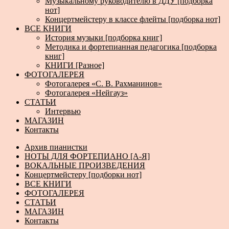
Музыкальному руководителю в ДДУ [подборка
нот]
Концертмейстеру в классе флейты [подборка нот]
ВСЕ КНИГИ
История музыки [подборка книг]
Методика и фортепианная педагогика [подборка
книг]
КНИГИ [Разное]
ФОТОГАЛЕРЕЯ
Фотогалерея «С. В. Рахманинов»
Фотогалерея «Нейгауз»
СТАТЬИ
Интервью
МАГАЗИН
Контакты
Архив пианистки
НОТЫ ДЛЯ ФОРТЕПИАНО [А-Я]
ВОКАЛЬНЫЕ ПРОИЗВЕДЕНИЯ
Концертмейстеру [подборки нот]
ВСЕ КНИГИ
ФОТОГАЛЕРЕЯ
СТАТЬИ
МАГАЗИН
Контакты