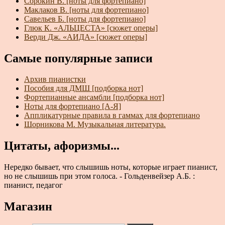
Сорокин В. [ноты для фортепиано]
Маклаков В. [ноты для фортепиано]
Савельев Б. [ноты для фортепиано]
Глюк К. «АЛЬЦЕСТА» [сюжет оперы]
Верди Дж. «АИДА» [сюжет оперы]
Самые популярные записи
Архив пианистки
Пособия для ДМШ [подборка нот]
Фортепианные ансамбли [подборка нот]
Ноты для фортепиано [А-Я]
Аппликатурные правила в гаммах для фортепиано
Шорникова М. Музыкальная литература.
Цитаты, афоризмы...
Нередко бывает, что слышишь ноты, которые играет пианист,
но не слышишь при этом голоса. - Гольденвейзер А.Б. :
пианист, педагог
Магазин