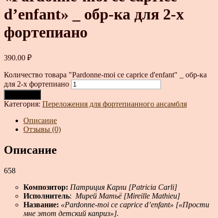
d’enfant» _ обр-ка для 2-х
фортепиано
390.00
₽
Количество товара "Pardonne-moi ce caprice d'enfant" _ обр-ка
для 2-х фортепиано
В корзину
Категория:
Переложения для фортепианного ансамбля
Описание
Отзывы (0)
Описание
658
Композитор:
Патриция Карли [Patricia Carli]
Исполнитель
:
Мирей Матьё [Mireille Mathieu]
Название:
«Pardonne-moi ce caprice d’enfant» [«Прости
мне этот детский каприз»].