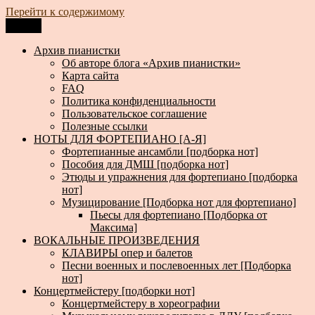
Перейти к содержимому
Меню
Архив пианистки
Всё для пианистов: ноты, книги, музыка, статьи…
Архив пианистки
Об авторе блога «Архив пианистки»
Карта сайта
FAQ
Политика конфиденциальности
Пользовательское соглашение
Полезные ссылки
НОТЫ ДЛЯ ФОРТЕПИАНО [А-Я]
Фортепианные ансамбли [подборка нот]
Пособия для ДМШ [подборка нот]
Этюды и упражнения для фортепиано [подборка
нот]
Музицирование [Подборка нот для фортепиано]
Пьесы для фортепиано [Подборка от
Максима]
ВОКАЛЬНЫЕ ПРОИЗВЕДЕНИЯ
КЛАВИРЫ опер и балетов
Песни военных и послевоенных лет [Подборка
нот]
Концертмейстеру [подборки нот]
Концертмейстеру в хореографии