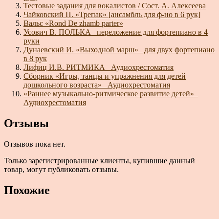
Тестовые задания для вокалистов / Сост. А. Алексеева
Чайковский П. «Трепак» [ансамбль для ф-но в 6 рук]
Вальс «Rond De zhamb parter»
Усович В. ПОЛЬКА _переложение для фортепиано в 4
руки
Дунаевский И. «Выходной марш»_ для двух фортепиано
в 8 рук
Лифиц И.В. РИТМИКА_ Аудиохрестоматия
Сборник «Игры, танцы и упражнения для детей
дошкольного возраста»_ Аудиохрестоматия
«Раннее музыкально-ритмическое развитие детей»_
Аудиохрестоматия
Отзывы
Отзывов пока нет.
Только зарегистрированные клиенты, купившие данный
товар, могут публиковать отзывы.
Похожие