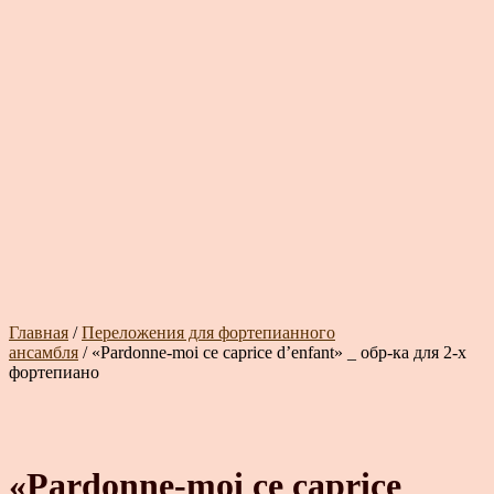
Главная
/
Переложения для фортепианного
ансамбля
/ «Pardonne-moi ce caprice d’enfant» _ обр-ка для 2-х
фортепиано
«Pardonne-moi ce caprice