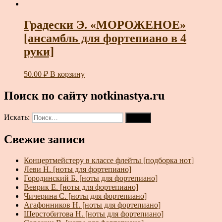
Градески Э. «МОРОЖЕНОЕ»
[ансамбль для фортепиано в 4
руки]
50.00
₽
В корзину
Поиск по сайту notkinastya.ru
Искать:
Поиск
Свежие записи
Концертмейстеру в классе флейты [подборка нот]
Леви Н. [ноты для фортепиано]
Городинский Б. [ноты для фортепиано]
Веврик Е. [ноты для фортепиано]
Чичерина С. [ноты для фортепиано]
Агафонников Н. [ноты для фортепиано]
Шерстобитова Н. [ноты для фортепиано]