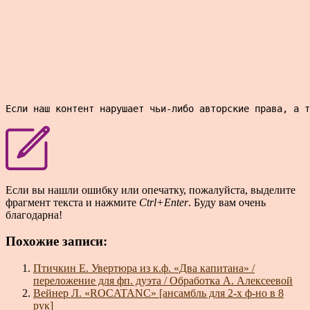
Если наш контент нарушает чьи-либо авторские права, а т
Если вы нашли ошибку или опечатку, пожалуйста, выделите
фрагмент текста и нажмите
Ctrl+Enter
. Буду вам очень
благодарна!
Похожие записи:
Птичкин Е. Увертюра из к.ф. «Два капитана» /
переложение для фп. дуэта / Обработка А. Алексеевой
Вейнер Л. «ROCATANC» [ансамбль для 2-х ф-но в 8
рук]