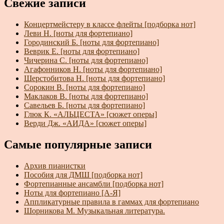
Свежие записи
Концертмейстеру в классе флейты [подборка нот]
Леви Н. [ноты для фортепиано]
Городинский Б. [ноты для фортепиано]
Веврик Е. [ноты для фортепиано]
Чичерина С. [ноты для фортепиано]
Агафонников Н. [ноты для фортепиано]
Шерстобитова Н. [ноты для фортепиано]
Сорокин В. [ноты для фортепиано]
Маклаков В. [ноты для фортепиано]
Савельев Б. [ноты для фортепиано]
Глюк К. «АЛЬЦЕСТА» [сюжет оперы]
Верди Дж. «АИДА» [сюжет оперы]
Самые популярные записи
Архив пианистки
Пособия для ДМШ [подборка нот]
Фортепианные ансамбли [подборка нот]
Ноты для фортепиано [А-Я]
Аппликатурные правила в гаммах для фортепиано
Шорникова М. Музыкальная литература.