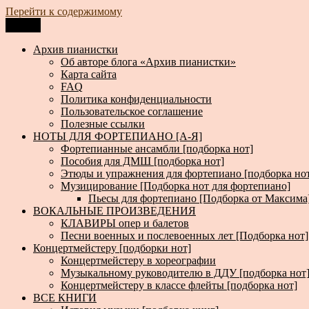
Перейти к содержимому
Меню
Архив пианистки
Всё для пианистов: ноты, книги, музыка, статьи…
Архив пианистки
Об авторе блога «Архив пианистки»
Карта сайта
FAQ
Политика конфиденциальности
Пользовательское соглашение
Полезные ссылки
НОТЫ ДЛЯ ФОРТЕПИАНО [А-Я]
Фортепианные ансамбли [подборка нот]
Пособия для ДМШ [подборка нот]
Этюды и упражнения для фортепиано [подборка но
Музицирование [Подборка нот для фортепиано]
Пьесы для фортепиано [Подборка от Максима
ВОКАЛЬНЫЕ ПРОИЗВЕДЕНИЯ
КЛАВИРЫ опер и балетов
Песни военных и послевоенных лет [Подборка нот]
Концертмейстеру [подборки нот]
Концертмейстеру в хореографии
Музыкальному руководителю в ДДУ [подборка нот
Концертмейстеру в классе флейты [подборка нот]
ВСЕ КНИГИ