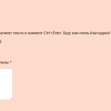
рагмент текста и нажмите
Ctrl+Enter
. Буду вам очень благодарна!
9
ечены
*