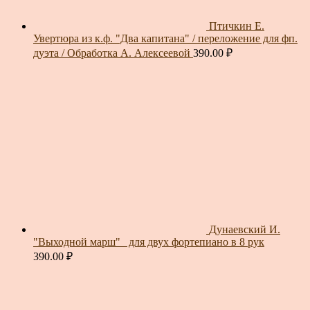
Птичкин Е.
Увертюра из к.ф. "Два капитана" / переложение для фп.
дуэта / Обработка А. Алексеевой
390.00
₽
Дунаевский И.
"Выходной марш"_ для двух фортепиано в 8 рук
390.00
₽