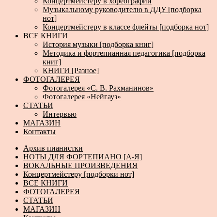
Концертмейстеру в хореографии
Музыкальному руководителю в ДДУ [подборка
нот]
Концертмейстеру в классе флейты [подборка нот]
ВСЕ КНИГИ
История музыки [подборка книг]
Методика и фортепианная педагогика [подборка
книг]
КНИГИ [Разное]
ФОТОГАЛЕРЕЯ
Фотогалерея «С. В. Рахманинов»
Фотогалерея «Нейгауз»
СТАТЬИ
Интервью
МАГАЗИН
Контакты
Архив пианистки
НОТЫ ДЛЯ ФОРТЕПИАНО [А-Я]
ВОКАЛЬНЫЕ ПРОИЗВЕДЕНИЯ
Концертмейстеру [подборки нот]
ВСЕ КНИГИ
ФОТОГАЛЕРЕЯ
СТАТЬИ
МАГАЗИН