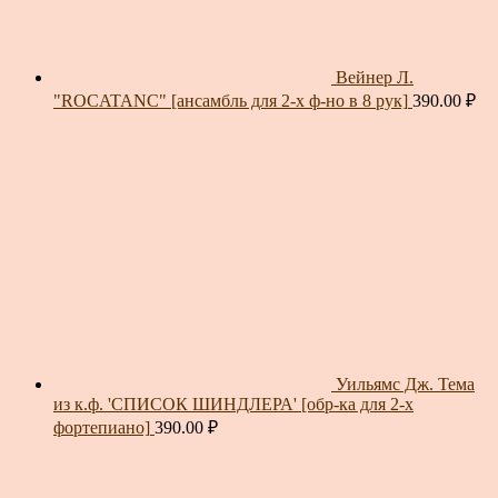
Вейнер Л.
"ROCATANC" [ансамбль для 2-х ф-но в 8 рук]
390.00
₽
Уильямс Дж. Тема
из к.ф. 'СПИСОК ШИНДЛЕРА' [обр-ка для 2-х
фортепиано]
390.00
₽