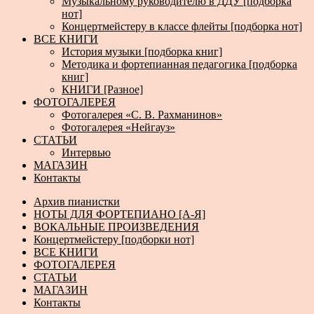
Музыкальному руководителю в ДДУ [подборка
нот]
Концертмейстеру в классе флейты [подборка нот]
ВСЕ КНИГИ
История музыки [подборка книг]
Методика и фортепианная педагогика [подборка
книг]
КНИГИ [Разное]
ФОТОГАЛЕРЕЯ
Фотогалерея «С. В. Рахманинов»
Фотогалерея «Нейгауз»
СТАТЬИ
Интервью
МАГАЗИН
Контакты
Архив пианистки
НОТЫ ДЛЯ ФОРТЕПИАНО [А-Я]
ВОКАЛЬНЫЕ ПРОИЗВЕДЕНИЯ
Концертмейстеру [подборки нот]
ВСЕ КНИГИ
ФОТОГАЛЕРЕЯ
СТАТЬИ
МАГАЗИН
Контакты