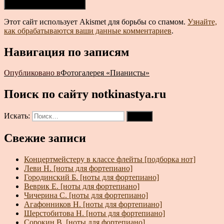
Этот сайт использует Akismet для борьбы со спамом.
Узнайте,
как обрабатываются ваши данные комментариев
.
Навигация по записям
Опубликовано в
Фотогалерея «Пианисты»
Поиск по сайту notkinastya.ru
Искать:
Поиск
Свежие записи
Концертмейстеру в классе флейты [подборка нот]
Леви Н. [ноты для фортепиано]
Городинский Б. [ноты для фортепиано]
Веврик Е. [ноты для фортепиано]
Чичерина С. [ноты для фортепиано]
Агафонников Н. [ноты для фортепиано]
Шерстобитова Н. [ноты для фортепиано]
Сорокин В. [ноты для фортепиано]