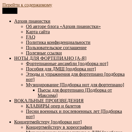
Перейти к содержимому
Меню
Архив пианистки
Всё для пианистов: ноты, книги, музыка, статьи…
Архив пианистки
Об авторе блога «Архив пианистки»
Карта сайта
FAQ
Политика конфиденциальности
Пользовательское соглашение
Полезные ссылки
НОТЫ ДЛЯ ФОРТЕПИАНО [А-Я]
Фортепианные ансамбли [подборка нот]
Пособия для ДМШ [подборка нот]
Этюды и упражнения для фортепиано [подборка
нот]
Музицирование [Подборка нот для фортепиано]
Пьесы для фортепиано [Подборка от
Максима]
ВОКАЛЬНЫЕ ПРОИЗВЕДЕНИЯ
КЛАВИРЫ опер и балетов
Песни военных и послевоенных лет [Подборка
нот]
Концертмейстеру [подборки нот]
Концертмейстеру в хореографии