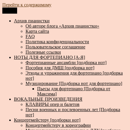
Перейти к содержимому
Меню
Архив пианистки
Всё для пианистов: ноты, книги, музыка, статьи…
Архив пианистки
Об авторе блога «Архив пианистки»
Карта сайта
FAQ
Политика конфиденциальности
Пользовательское соглашение
Полезные ссылки
НОТЫ ДЛЯ ФОРТЕПИАНО [А-Я]
Фортепианные ансамбли [подборка нот]
Пособия для ДМШ [подборка нот]
Этюды и упражнения для фортепиано [подборка
нот]
Музицирование [Подборка нот для фортепиано]
Пьесы для фортепиано [Подборка от
Максима]
ВОКАЛЬНЫЕ ПРОИЗВЕДЕНИЯ
КЛАВИРЫ опер и балетов
Песни военных и послевоенных лет [Подборка
нот]
Концертмейстеру [подборки нот]
Концертмейстеру в хореографии