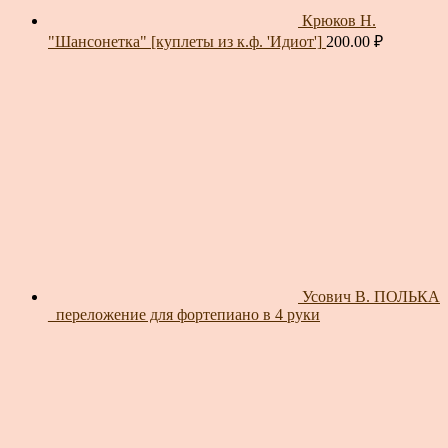
Крюков Н.
"Шансонетка" [куплеты из к.ф. 'Идиот']
200.00
₽
Усович В. ПОЛЬКА
_переложение для фортепиано в 4 руки