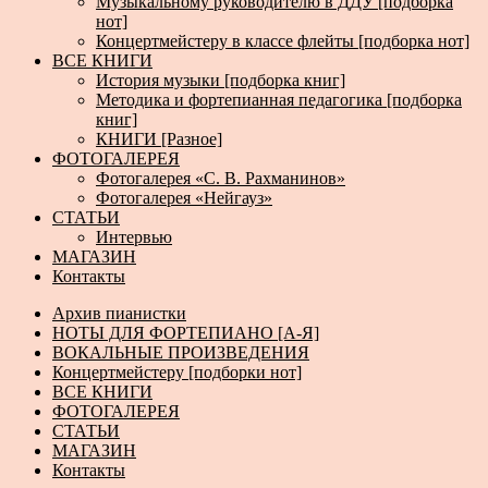
Музыкальному руководителю в ДДУ [подборка
нот]
Концертмейстеру в классе флейты [подборка нот]
ВСЕ КНИГИ
История музыки [подборка книг]
Методика и фортепианная педагогика [подборка
книг]
КНИГИ [Разное]
ФОТОГАЛЕРЕЯ
Фотогалерея «С. В. Рахманинов»
Фотогалерея «Нейгауз»
СТАТЬИ
Интервью
МАГАЗИН
Контакты
Архив пианистки
НОТЫ ДЛЯ ФОРТЕПИАНО [А-Я]
ВОКАЛЬНЫЕ ПРОИЗВЕДЕНИЯ
Концертмейстеру [подборки нот]
ВСЕ КНИГИ
ФОТОГАЛЕРЕЯ
СТАТЬИ
МАГАЗИН
Контакты