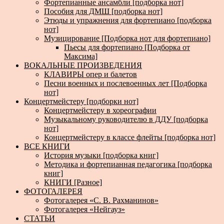
Фортепианные ансамбли [подборка нот]
Пособия для ДМШ [подборка нот]
Этюды и упражнения для фортепиано [подборка
нот]
Музицирование [Подборка нот для фортепиано]
Пьесы для фортепиано [Подборка от
Максима]
ВОКАЛЬНЫЕ ПРОИЗВЕДЕНИЯ
КЛАВИРЫ опер и балетов
Песни военных и послевоенных лет [Подборка
нот]
Концертмейстеру [подборки нот]
Концертмейстеру в хореографии
Музыкальному руководителю в ДДУ [подборка
нот]
Концертмейстеру в классе флейты [подборка нот]
ВСЕ КНИГИ
История музыки [подборка книг]
Методика и фортепианная педагогика [подборка
книг]
КНИГИ [Разное]
ФОТОГАЛЕРЕЯ
Фотогалерея «С. В. Рахманинов»
Фотогалерея «Нейгауз»
СТАТЬИ