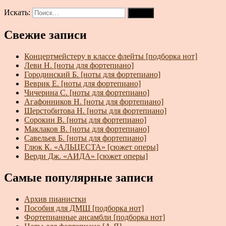
Искать:
Поиск
Свежие записи
Концертмейстеру в классе флейты [подборка нот]
Леви Н. [ноты для фортепиано]
Городинский Б. [ноты для фортепиано]
Веврик Е. [ноты для фортепиано]
Чичерина С. [ноты для фортепиано]
Агафонников Н. [ноты для фортепиано]
Шерстобитова Н. [ноты для фортепиано]
Сорокин В. [ноты для фортепиано]
Маклаков В. [ноты для фортепиано]
Савельев Б. [ноты для фортепиано]
Глюк К. «АЛЬЦЕСТА» [сюжет оперы]
Верди Дж. «АИДА» [сюжет оперы]
Самые популярные записи
Архив пианистки
Пособия для ДМШ [подборка нот]
Фортепианные ансамбли [подборка нот]