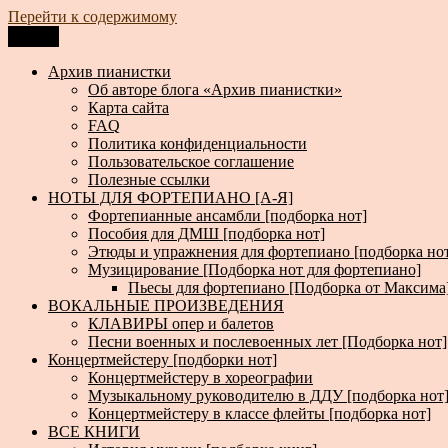
Перейти к содержимому
Меню
Архив пианистки
Всё для пианистов: ноты, книги, музыка, статьи…
Архив пианистки
Об авторе блога «Архив пианистки»
Карта сайта
FAQ
Политика конфиденциальности
Пользовательское соглашение
Полезные ссылки
НОТЫ ДЛЯ ФОРТЕПИАНО [А-Я]
Фортепианные ансамбли [подборка нот]
Пособия для ДМШ [подборка нот]
Этюды и упражнения для фортепиано [подборка но
Музицирование [Подборка нот для фортепиано]
Пьесы для фортепиано [Подборка от Максима
ВОКАЛЬНЫЕ ПРОИЗВЕДЕНИЯ
КЛАВИРЫ опер и балетов
Песни военных и послевоенных лет [Подборка нот]
Концертмейстеру [подборки нот]
Концертмейстеру в хореографии
Музыкальному руководителю в ДДУ [подборка нот
Концертмейстеру в классе флейты [подборка нот]
ВСЕ КНИГИ