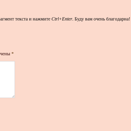
рагмент текста и нажмите
Ctrl+Enter
. Буду вам очень благодарна!
ечены
*