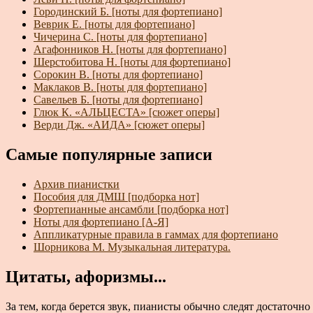
Городинский Б. [ноты для фортепиано]
Веврик Е. [ноты для фортепиано]
Чичерина С. [ноты для фортепиано]
Агафонников Н. [ноты для фортепиано]
Шерстобитова Н. [ноты для фортепиано]
Сорокин В. [ноты для фортепиано]
Маклаков В. [ноты для фортепиано]
Савельев Б. [ноты для фортепиано]
Глюк К. «АЛЬЦЕСТА» [сюжет оперы]
Верди Дж. «АИДА» [сюжет оперы]
Самые популярные записи
Архив пианистки
Пособия для ДМШ [подборка нот]
Фортепианные ансамбли [подборка нот]
Ноты для фортепиано [А-Я]
Аппликатурные правила в гаммах для фортепиано
Шорникова М. Музыкальная литература.
Цитаты, афоризмы...
За тем, когда берется звук, пианисты обычно следят достаточно