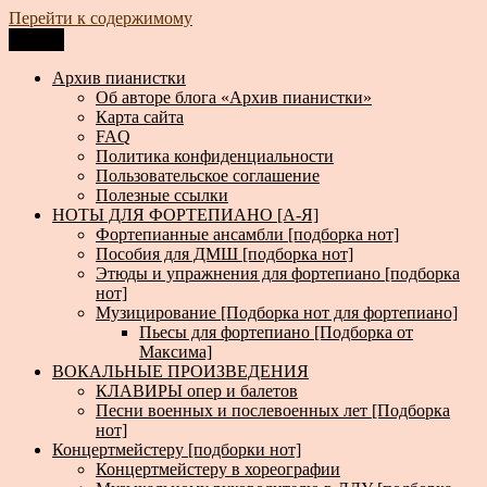
Перейти к содержимому
Меню
Архив пианистки
Всё для пианистов: ноты, книги, музыка, статьи…
Архив пианистки
Об авторе блога «Архив пианистки»
Карта сайта
FAQ
Политика конфиденциальности
Пользовательское соглашение
Полезные ссылки
НОТЫ ДЛЯ ФОРТЕПИАНО [А-Я]
Фортепианные ансамбли [подборка нот]
Пособия для ДМШ [подборка нот]
Этюды и упражнения для фортепиано [подборка
нот]
Музицирование [Подборка нот для фортепиано]
Пьесы для фортепиано [Подборка от
Максима]
ВОКАЛЬНЫЕ ПРОИЗВЕДЕНИЯ
КЛАВИРЫ опер и балетов
Песни военных и послевоенных лет [Подборка
нот]
Концертмейстеру [подборки нот]
Концертмейстеру в хореографии