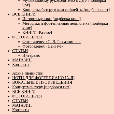
Музыкальному руководителю в ДДУ [подборка
нот]
Концертмейстеру в классе флейты [подборка нот]
ВСЕ КНИГИ
История музыки [подборка книг]
Методика и фортепианная педагогика [подборка
книг]
КНИГИ [Разное]
ФОТОГАЛЕРЕЯ
Фотогалерея «С. В. Рахманинов»
Фотогалерея «Нейгауз»
СТАТЬИ
Интервью
МАГАЗИН
Контакты
Архив пианистки
НОТЫ ДЛЯ ФОРТЕПИАНО [А-Я]
ВОКАЛЬНЫЕ ПРОИЗВЕДЕНИЯ
Концертмейстеру [подборки нот]
ВСЕ КНИГИ
ФОТОГАЛЕРЕЯ
СТАТЬИ
МАГАЗИН
Контакты