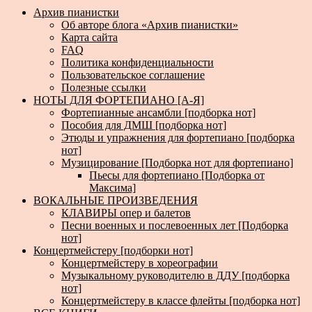
Архив пианистки
Об авторе блога «Архив пианистки»
Карта сайта
FAQ
Политика конфиденциальности
Пользовательское соглашение
Полезные ссылки
НОТЫ ДЛЯ ФОРТЕПИАНО [А-Я]
Фортепианные ансамбли [подборка нот]
Пособия для ДМШ [подборка нот]
Этюды и упражнения для фортепиано [подборка
нот]
Музицирование [Подборка нот для фортепиано]
Пьесы для фортепиано [Подборка от
Максима]
ВОКАЛЬНЫЕ ПРОИЗВЕДЕНИЯ
КЛАВИРЫ опер и балетов
Песни военных и послевоенных лет [Подборка
нот]
Концертмейстеру [подборки нот]
Концертмейстеру в хореографии
Музыкальному руководителю в ДДУ [подборка
нот]
Концертмейстеру в классе флейты [подборка нот]