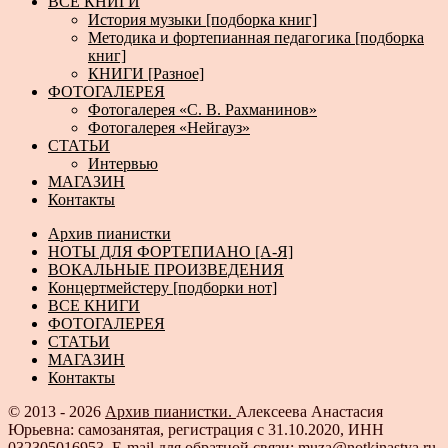
ВСЕ КНИГИ
История музыки [подборка книг]
Методика и фортепианная педагогика [подборка
книг]
КНИГИ [Разное]
ФОТОГАЛЕРЕЯ
Фотогалерея «С. В. Рахманинов»
Фотогалерея «Нейгауз»
СТАТЬИ
Интервью
МАГАЗИН
Контакты
Архив пианистки
НОТЫ ДЛЯ ФОРТЕПИАНО [А-Я]
ВОКАЛЬНЫЕ ПРОИЗВЕДЕНИЯ
Концертмейстеру [подборки нот]
ВСЕ КНИГИ
ФОТОГАЛЕРЕЯ
СТАТЬИ
МАГАЗИН
Контакты
© 2013 - 2026
Архив пианистки.
Алексеева Анастасия
Юрьевна: самозанятая, регистрация с 31.10.2020, ИНН
032305016953. E-mail для обратной связи: muza@notkinastya.ru