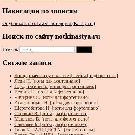
Навигация по записям
Опубликовано в
Гаммы в терцию (К. Таузиг)
Поиск по сайту notkinastya.ru
Искать:
Поиск
Свежие записи
Концертмейстеру в классе флейты [подборка нот]
Леви Н. [ноты для фортепиано]
Городинский Б. [ноты для фортепиано]
Веврик Е. [ноты для фортепиано]
Чичерина С. [ноты для фортепиано]
Агафонников Н. [ноты для фортепиано]
Шерстобитова Н. [ноты для фортепиано]
Сорокин В. [ноты для фортепиано]
Маклаков В. [ноты для фортепиано]
Савельев Б. [ноты для фортепиано]
Глюк К. «АЛЬЦЕСТА» [сюжет оперы]