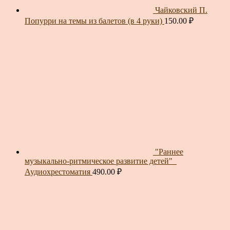
Чайковский П.
Попурри на темы из балетов (в 4 руки)
150.00
₽
"Раннее
музыкально-ритмическое развитие детей"_
Аудиохрестоматия
490.00
₽