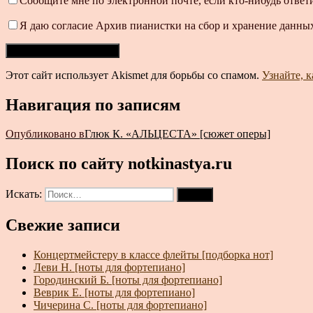
Сообщите мне по электронной почте, если кто-нибудь ответ
Я даю согласие Архив пианистки на сбор и хранение данных
Этот сайт использует Akismet для борьбы со спамом.
Узнайте, 
Навигация по записям
Опубликовано в
Глюк К. «АЛЬЦЕСТА» [сюжет оперы]
Поиск по сайту notkinastya.ru
Искать:
Поиск
Свежие записи
Концертмейстеру в классе флейты [подборка нот]
Леви Н. [ноты для фортепиано]
Городинский Б. [ноты для фортепиано]
Веврик Е. [ноты для фортепиано]
Чичерина С. [ноты для фортепиано]