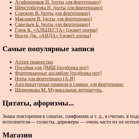
Агафонников Н. [ноты для фортепиано]
Шерстобитова Н. [ноты для фортепиано]
Сорокин В. [ноты для фортепиано]
Маклаков В. [ноты для фортепиано]
Савельев Б. [ноты для фортепиано]
Глюк К. «АЛЬЦЕСТА» [сюжет оперы]
Верди Дж. «АИДА» [сюжет оперы]
Самые популярные записи
Архив пианистки
Пособия для ДМШ [подборка нот]
Фортепианные ансамбли [подборка нот]
Ноты для фортепиано [А-Я]
Аппликатурные правила в гаммах для фортепиано
Шорникова М. Музыкальная литература.
Цитаты, афоризмы...
Знаки повторения в сонатах, симфониях и т. д., я считаю, в п
исполнители— солисты, дирижеры — очень часто их не исполняю
Магазин