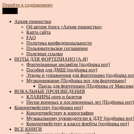
Перейти к содержимому
Меню
Архив пианистки
Всё для пианистов: ноты, книги, музыка, статьи…
Архив пианистки
Об авторе блога «Архив пианистки»
Карта сайта
FAQ
Политика конфиденциальности
Пользовательское соглашение
Полезные ссылки
НОТЫ ДЛЯ ФОРТЕПИАНО [А-Я]
Фортепианные ансамбли [подборка нот]
Пособия для ДМШ [подборка нот]
Этюды и упражнения для фортепиано [подборка но
Музицирование [Подборка нот для фортепиано]
Пьесы для фортепиано [Подборка от Максима
ВОКАЛЬНЫЕ ПРОИЗВЕДЕНИЯ
КЛАВИРЫ опер и балетов
Песни военных и послевоенных лет [Подборка нот]
Концертмейстеру [подборки нот]
Концертмейстеру в хореографии
Музыкальному руководителю в ДДУ [подборка нот
Концертмейстеру в классе флейты [подборка нот]
ВСЕ КНИГИ