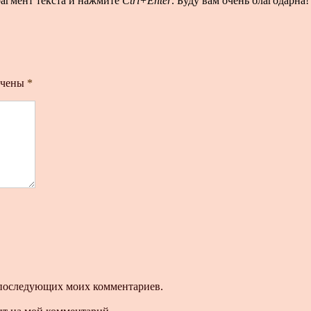
рагмент текста и нажмите
Ctrl+Enter
. Буду вам очень благодарна!
ечены
*
ля последующих моих комментариев.